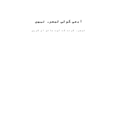
ابھی کوئی تبصرہ نہیں
تبصرہ کرنے کے لیے سائن ان کریں