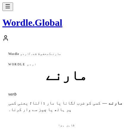
Wordle
.
Global
مارنے
/
محفوظ شدہ
/
Wordle اردو
WORDLE اردو
مارنے
verb
مارنے
—
کسی کو ضرب لگانا یا مار ڈالنا؛ یعنی کسی
پر ہاتھ یا چیز سے وار کرنا۔
ظاہر ہوا