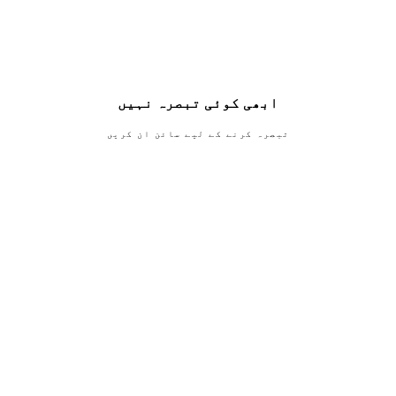
ابھی کوئی تبصرہ نہیں
تبصرہ کرنے کے لیے سائن ان کریں