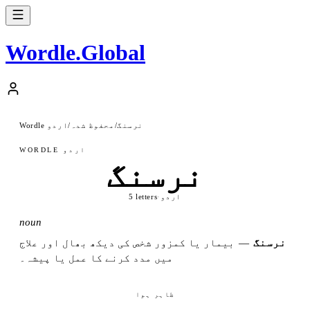
Wordle
.
Global
نرسنگ
/
محفوظ شدہ
/
Wordle اردو
WORDLE اردو
نرسنگ
اردو
·
5 letters
noun
نرسنگ
—
بیمار یا کمزور شخص کی دیکھ بھال اور علاج
میں مدد کرنے کا عمل یا پیشہ۔
ظاہر ہوا