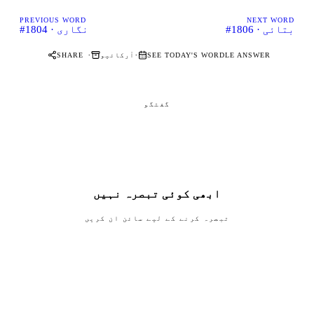
PREVIOUS WORD
NEXT WORD
#1806 · بتائی
#1804 · نگاری
·
·
SEE TODAY'S WORDLE ANSWER
آرکائیو
SHARE
گفتگو
ابھی کوئی تبصرہ نہیں
تبصرہ کرنے کے لیے سائن ان کریں