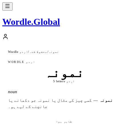
Wordle
.
Global
نمونہ
/
محفوظ شدہ
/
Wordle اردو
WORDLE اردو
نمونہ
اردو
·
5 letters
noun
نمونہ
—
کسی چیز کی مثال یا نمونہ جو دکھانے یا
جانچنے کے لیے ہو۔
ظاہر ہوا