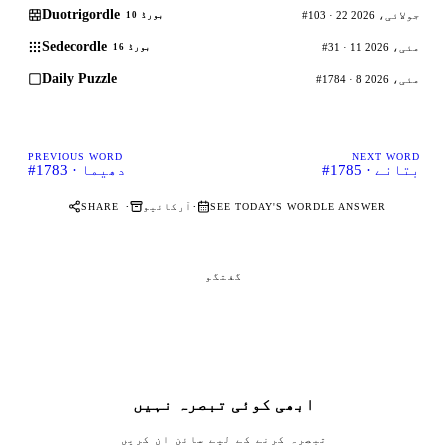
Duotrigordle
#103 · 22 جولائی، 2026
بورڈ 10
Sedecordle
#31 · 11 مئی، 2026
بورڈ 16
Daily Puzzle
#1784 · 8 مئی، 2026
PREVIOUS WORD
NEXT WORD
#1785 · بتانے
#1783 · دھیما
·
·
SEE TODAY'S WORDLE ANSWER
آرکائیو
SHARE
گفتگو
ابھی کوئی تبصرہ نہیں
تبصرہ کرنے کے لیے سائن ان کریں