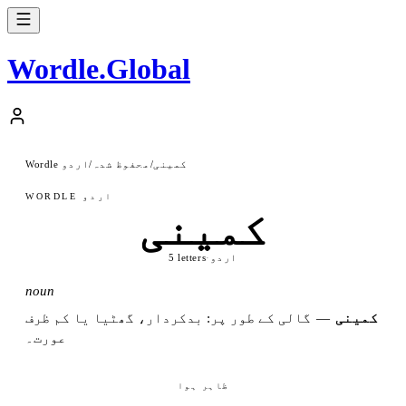
Wordle
.
Global
کمینی
/
محفوظ شدہ
/
Wordle اردو
WORDLE اردو
کمینی
اردو
·
5 letters
noun
کمینی
—
گالی کے طور پر: بدکردار، گھٹیا یا کم ظرف
عورت۔
ظاہر ہوا