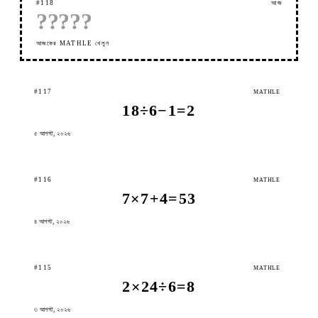
#118
আজ
?
?
?
?
?
আজকের MATHLE খেলুন
#117
MATHLE
18÷6−1=2
৫ আগস্ট, ২০২৬
#116
MATHLE
7×7+4=53
৪ আগস্ট, ২০২৬
#115
MATHLE
2×24÷6=8
৩ আগস্ট, ২০২৬