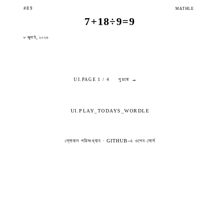
#89
MATHLE
7+18÷9=9
৮ জুলাই, ২০২৬
পুরনো →
UI.PAGE 1 / 4
UI.PLAY_TODAYS_WORDLE
গ্লোবাল পরিসংখ্যান
·
GITHUB-এ ওপেন সোর্স