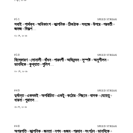
#51
SPEED STREAK
সবাই
পার্থক্য
অধিকাংশ
কাল্পনিক
ঠিকঠাক
সহজে
উপরে
পরবর্তী
জমজ
বিকল্প
…
৩১ মে, ২০২৬
#50
SPEED STREAK
বিস্ফোরণ
সোনালী
বাঁধন
পারদর্শী
অভিনন্দন
সুস্পষ্ট
অনুশীলন
ডানদিকে
কুখ্যাত
পুলিশ
…
৩০ মে, ২০২৬
#49
SPEED STREAK
দুর্দান্ত
একদমই
অপরিচিত
একটু
কঠোর
পিছনে
বালক
যেহেতু
ধারনা
পুরাতন
…
২৯ মে, ২০২৬
#48
SPEED STREAK
অগ্রগতি
কাল্পনিক
জনতা
নগদ
গুজব
প্রদান
সংগঠন
ডানদিকে