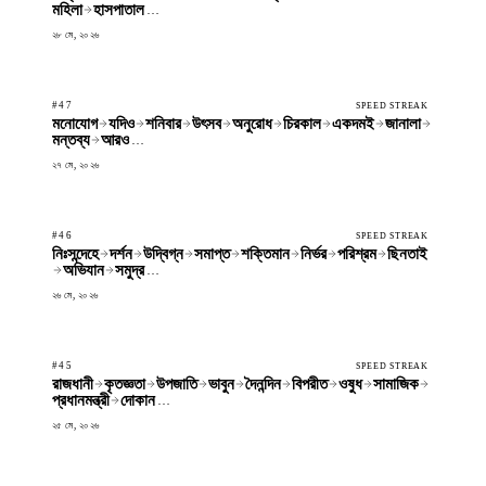
মহিলা
হাসপাতাল
…
২৮ মে, ২০২৬
#47
SPEED STREAK
মনোযোগ
যদিও
শনিবার
উৎসব
অনুরোধ
চিরকাল
একদমই
জানালা
মন্তব্য
আরও
…
২৭ মে, ২০২৬
#46
SPEED STREAK
নিঃসন্দেহে
দর্শন
উদ্বিগ্ন
সমাপ্ত
শক্তিমান
নির্ভর
পরিশ্রম
ছিনতাই
অভিযান
সমুদ্র
…
২৬ মে, ২০২৬
#45
SPEED STREAK
রাজধানী
কৃতজ্ঞতা
উপজাতি
ভাবুন
দৈনন্দিন
বিপরীত
ওষুধ
সামাজিক
প্রধানমন্ত্রী
দোকান
…
২৫ মে, ২০২৬