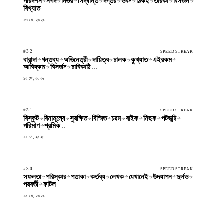
পরিদর্শন
নগদ
নির্ভর
সিদ্ধান্ত
দপ্তর
ভবন
ঠিকই
তারকা
বিসর্জন
বিখ্যাত
…
১৩ মে, ২০২৬
#32
SPEED STREAK
বারান্দা
গন্তব্য
অভিনেত্রী
দায়িত্ব
চালক
কুখ্যাত
এইরকম
আবিষ্কার
বিসর্জন
চাবিকাঠি
…
১২ মে, ২০২৬
#31
SPEED STREAK
বিস্কুট
বিনামূল্যে
সুরক্ষিত
বিস্মিত
চরম
বাইক
নিছক
পটভূমি
পরিমাণ
শ্রমিক
…
১১ মে, ২০২৬
#30
SPEED STREAK
সফলতা
পরিস্কার
পতাকা
কর্তব্য
লেখক
যেখানেই
উদযাপন
দুর্লভ
পরবর্তী
ফাটল
…
১০ মে, ২০২৬