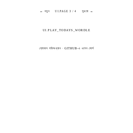
← নতুন
পুরনো →
UI.PAGE 3 / 4
UI.PLAY_TODAYS_WORDLE
গ্লোবাল পরিসংখ্যান
·
GITHUB-এ ওপেন সোর্স