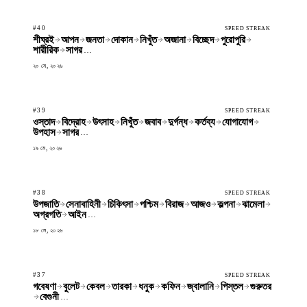
#40
SPEED STREAK
শীঘ্রই
আপন
জনতা
দোকান
নিখুঁত
অজানা
বিচ্ছেদ
পুরোপুরি
শারীরিক
সাগর
…
২০ মে, ২০২৬
#39
SPEED STREAK
ওস্তাদ
বিদ্রোহ
উৎসাহ
নিখুঁত
জবাব
দুর্গন্ধ
কর্তব্য
যোগাযোগ
উপহাস
সাগর
…
১৯ মে, ২০২৬
#38
SPEED STREAK
উপজাতি
সেনাবাহিনী
চিকিৎসা
পশ্চিম
বিরাজ
আজও
কল্পনা
ঝামেলা
অগ্রগতি
আইন
…
১৮ মে, ২০২৬
#37
SPEED STREAK
গবেষণা
বুলেট
কেবল
তারকা
ধনুক
কফিন
জ্বালানি
পিস্তল
গুরুতর
বেগুনী
…