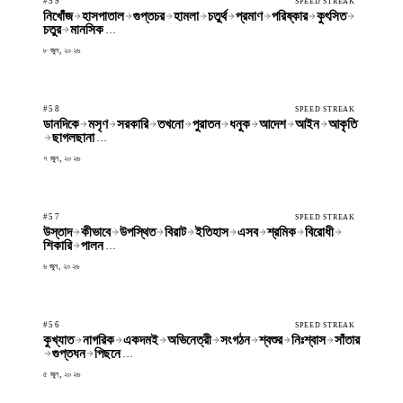
#59
SPEED STREAK
নিখোঁজ
হাসপাতাল
গুপ্তচর
হামলা
চতুর্থ
প্রমাণ
পরিষ্কার
কুৎসিত
চতুর
মানসিক
…
৮ জুন, ২০২৬
#58
SPEED STREAK
ডানদিকে
মসৃণ
সরকারি
তখনো
পুরাতন
ধনুক
আদেশ
আইন
আকৃতি
ছাগলছানা
…
৭ জুন, ২০২৬
#57
SPEED STREAK
উস্তাদ
কীভাবে
উপস্থিত
বিরাট
ইতিহাস
এসব
শ্রমিক
বিরোধী
শিকারি
পালন
…
৬ জুন, ২০২৬
#56
SPEED STREAK
কুখ্যাত
নাগরিক
একদমই
অভিনেত্রী
সংগঠন
শ্বশুর
নিঃশ্বাস
সাঁতার
গুপ্তধন
পিছনে
…
৫ জুন, ২০২৬