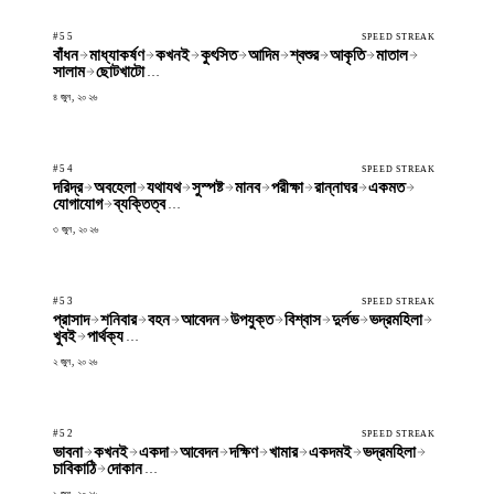
#55
SPEED STREAK
বাঁধন
মাধ্যাকর্ষণ
কখনই
কুৎসিত
আদিম
শ্বশুর
আকৃতি
মাতাল
সালাম
ছোটখাটো
…
৪ জুন, ২০২৬
#54
SPEED STREAK
দরিদ্র
অবহেলা
যথাযথ
সুস্পষ্ট
মানব
পরীক্ষা
রান্নাঘর
একমত
যোগাযোগ
ব্যক্তিত্ব
…
৩ জুন, ২০২৬
#53
SPEED STREAK
প্রাসাদ
শনিবার
বহন
আবেদন
উপযুক্ত
বিশ্বাস
দুর্লভ
ভদ্রমহিলা
খুবই
পার্থক্য
…
২ জুন, ২০২৬
#52
SPEED STREAK
ভাবনা
কখনই
একদা
আবেদন
দক্ষিণ
খামার
একদমই
ভদ্রমহিলা
চাবিকাঠি
দোকান
…
১ জুন, ২০২৬