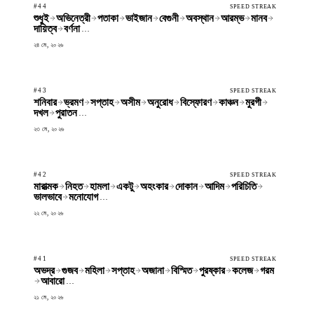
#44
SPEED STREAK
শুধুই
অভিনেত্রী
পতাকা
ভাইজান
বেগুনী
অবস্থান
আরম্ভ
মানব
দায়িত্ব
বর্ণনা
…
২৪ মে, ২০২৬
#43
SPEED STREAK
শনিবার
ভ্রমণ
সপ্তাহ
অসীম
অনুরোধ
বিস্ফোরণ
কাঞ্চন
মুরগী
দখল
পুরাতন
…
২৩ মে, ২০২৬
#42
SPEED STREAK
মারাত্মক
নিহত
হামলা
একটু
অহংকার
দোকান
আদিম
পরিচিতি
ভালভাবে
মনোযোগ
…
২২ মে, ২০২৬
#41
SPEED STREAK
অভদ্র
গুজব
মহিলা
সপ্তাহ
অজানা
বিস্মিত
পুরষ্কার
কলেজ
গরম
আবারো
…
২১ মে, ২০২৬