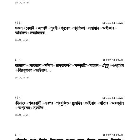
১৭ মে, ২০২৬
#36
SPEED STREAK
ডজন
রেহাই
অস্পষ্ট
মুরগী
প্রবেশ
প্রতিজ্ঞা
সমাধান
অঙ্গীকার
আদালত
লজ্জাজনক
…
১৬ মে, ২০২৬
#35
SPEED STREAK
জানালা
যেকোনো
দক্ষিণ
মাধ্যাকর্ষণ
সম্প্রতি
নাহলে
এটুকু
গুপ্তধন
বিস্ফোরণ
ভাইরাস
…
১৫ মে, ২০২৬
#34
SPEED STREAK
কীভাবে
শহরবাসী
এরপর
প্রযুক্তি
জন্মদিন
ভাইরাস
সাঁতার
অবস্থান
অগ্রসর
স্ফটিক
…
১৪ মে, ২০২৬
#33
SPEED STREAK