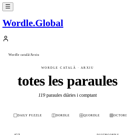
Wordle
.
Global
Wordle català
/
Arxiu
WORDLE CATALÀ · ARXIU
totes les paraules
119
paraules diàries i comptant
DAILY PUZZLE
DORDLE
QUORDLE
OCTORDLE
#59
DUOTRIGORDLE