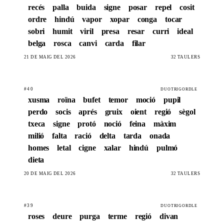
recés
palla
buida
signe
posar
repel
cosit
ordre
hindú
vapor
xopar
conga
tocar
sobri
humit
viril
presa
resar
curri
ideal
belga
rosca
canvi
carda
filar
21 DE MAIG DEL 2026
32 TAULERS
#40
DUOTRIGORDLE
xusma
roïna
bufet
temor
moció
pupil
perdo
socis
aprés
gruix
oient
regió
sègol
txeca
signe
protó
noció
feina
màxim
milió
falta
ració
delta
tarda
onada
homes
letal
cigne
xalar
hindú
pulmó
dieta
20 DE MAIG DEL 2026
32 TAULERS
#39
DUOTRIGORDLE
roses
deure
purga
terme
regió
divan