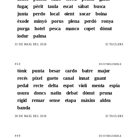
fugaç
pèrit
taula
escat
sàbat
busca
junta
perdo
local
oient
xocar
boina
èxode
minyó
porus
plena
perdó
ronya
purga
hotel
pesca
manco
copet
dònut
iodur
palma
31 DE MAIG DEL 2026
32 TAULERS
#50
DUOTRIGORDLE
tònic
punta
besar
cardo
batre
major
recés
píxel
gueto
canal
innat
guant
pedal
recte
delta
espot
violí
menta
espia
usura
doncs
natiu
debat
dònut
pruna
rígid
remar
sense
etapa
màxim
aldea
banda
30 DE MAIG DEL 2026
32 TAULERS
#49
DUOTRIGORDLE