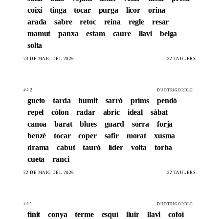
coixí
tinga
tocar
purga
licor
orina
arada
sabre
retoc
reina
regle
resar
mamut
panxa
estam
caure
llavi
belga
solta
23 DE MAIG DEL 2026
32 TAULERS
#42
DUOTRIGORDLE
gueto
tarda
humit
sarró
prims
pendó
repel
còlon
radar
abric
ideal
sàbat
canoa
barat
blues
guard
sorra
forja
benzè
tocar
coper
safir
morat
xusma
drama
cabut
tauró
líder
volta
torba
cueta
ranci
22 DE MAIG DEL 2026
32 TAULERS
#41
DUOTRIGORDLE
finit
conya
terme
esquí
lluir
llavi
cofoi