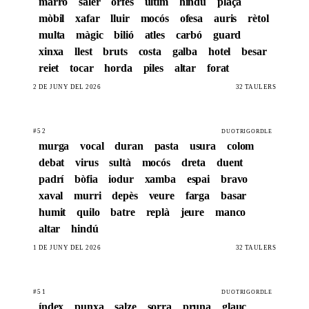
marró
saler
orfes
últim
hindú
plaça
mòbil
xafar
lluir
mocós
ofesa
auris
rètol
multa
màgic
bilió
atles
carbó
guard
xinxa
llest
bruts
costa
galba
hotel
besar
reiet
tocar
horda
piles
altar
forat
2 DE JUNY DEL 2026
32 TAULERS
#52
DUOTRIGORDLE
murga
vocal
duran
pasta
usura
colom
debat
virus
sultà
mocós
dreta
duent
padrí
bòfia
iodur
xamba
espai
bravo
xaval
murri
depès
veure
farga
basar
humit
quilo
batre
replà
jeure
manco
altar
hindú
1 DE JUNY DEL 2026
32 TAULERS
#51
DUOTRIGORDLE
índex
punxa
salze
sorra
pruna
glauc