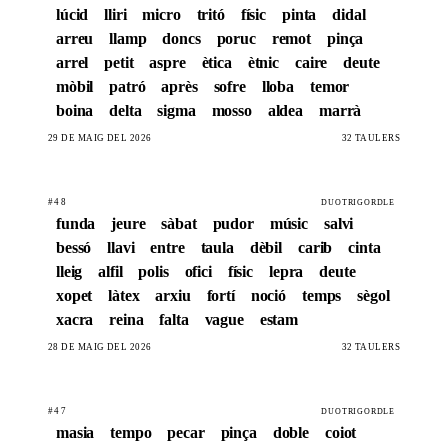
lúcid
lliri
micro
tritó
físic
pinta
didal
arreu
llamp
doncs
poruc
remot
pinça
arrel
petit
aspre
ètica
ètnic
caire
deute
mòbil
patró
après
sofre
lloba
temor
boina
delta
sigma
mosso
aldea
marrà
29 DE MAIG DEL 2026
32 TAULERS
#48
DUOTRIGORDLE
funda
jeure
sàbat
pudor
músic
salvi
bessó
llavi
entre
taula
dèbil
carib
cinta
lleig
alfil
polis
ofici
físic
lepra
deute
xopet
làtex
arxiu
fortí
noció
temps
sègol
xacra
reina
falta
vague
estam
28 DE MAIG DEL 2026
32 TAULERS
#47
DUOTRIGORDLE
masia
tempo
pecar
pinça
doble
coiot