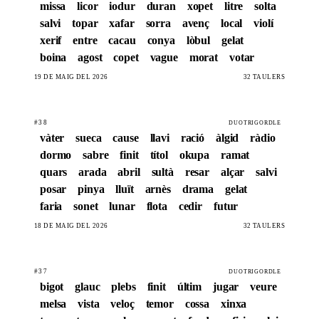
missa
licor
iodur
duran
xopet
litre
solta
salvi
topar
xafar
sorra
avenç
local
violí
xerif
entre
cacau
conya
lòbul
gelat
boina
agost
copet
vague
morat
votar
19 DE MAIG DEL 2026
32 TAULERS
#38
DUOTRIGORDLE
vàter
sueca
cause
llavi
ració
àlgid
ràdio
dormo
sabre
finit
títol
okupa
ramat
quars
arada
abril
sultà
resar
alçar
salvi
posar
pinya
lluït
arnès
drama
gelat
faria
sonet
lunar
flota
cedir
futur
18 DE MAIG DEL 2026
32 TAULERS
#37
DUOTRIGORDLE
bigot
glauc
plebs
finit
últim
jugar
veure
melsa
vista
veloç
temor
cossa
xinxa