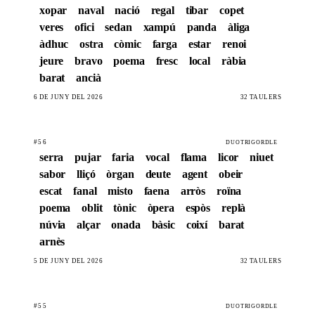
xopar
naval
nació
regal
tibar
copet
veres
ofici
sedan
xampú
panda
àliga
àdhuc
ostra
còmic
farga
estar
renoi
jeure
bravo
poema
fresc
local
ràbia
barat
ancià
6 DE JUNY DEL 2026
32 TAULERS
#56
DUOTRIGORDLE
serra
pujar
faria
vocal
flama
licor
niuet
sabor
lliçó
òrgan
deute
agent
obeir
escat
fanal
misto
faena
arròs
roïna
poema
oblit
tònic
òpera
espòs
replà
núvia
alçar
onada
bàsic
coixí
barat
arnès
5 DE JUNY DEL 2026
32 TAULERS
#55
DUOTRIGORDLE