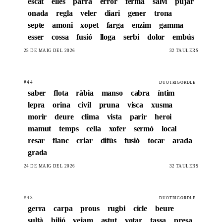
escat
elles
parra
error
ferma
salvi
pujar
onada
regla
veler
diari
gener
trona
septe
amoni
xopet
farga
enzim
gamma
esser
cossa
fusió
lloga
serbi
dolor
embús
25 DE MAIG DEL 2026
32 TAULERS
#44
DUOTRIGORDLE
saber
flota
ràbia
manso
cabra
íntim
lepra
orina
civil
pruna
visca
xusma
morir
deure
clima
vista
parir
heroi
mamut
temps
cella
xofer
sermó
local
resar
flanc
criar
difús
fusió
tocar
arada
grada
24 DE MAIG DEL 2026
32 TAULERS
#43
DUOTRIGORDLE
gerra
carpa
prous
rugbi
cicle
beure
sultà
bilió
vejam
astut
votar
tassa
presa