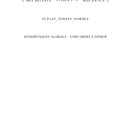
← MÉS RECENTS
MÉS ANTICS →
UI.PAGE 3 / 4
UI.PLAY_TODAYS_WORDLE
ESTADÍSTIQUES GLOBALS
·
CODI OBERT A GITHUB