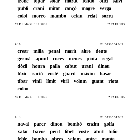
tronc
topar
solar
morat
fondo
ofici
salvi
publi
crani
mitat
cançó
magre
verga
coiot
morro
mambo
octau
relat
sorra
17 DE MAIG DEL 2026
32 TAULERS
#36
DUOTRIGORDLE
crear
milla
penal
marit
altre
deute
germà
apunt
coces
meues
pinta
regal
dòcil
honra
palla
cabut
urani
dinou
tòxic
ració
vostè
guard
màxim
basar
tibar
vinil
límit
viril
volum
guant
riota
còlon
16 DE MAIG DEL 2026
32 TAULERS
#35
DUOTRIGORDLE
naval
parer
dinou
bombó
enzim
golfa
xalar
bavós
pèrit
libel
vostè
abril
bilió
feble
bomba
obres
vejam
antre
manta