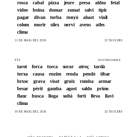
rosca
cabal
pizza
jeure
presa
aldea
fetal
vídeo
boina
domar
ramat
salvi
típic
pagar
divan
torba
ronyó
abast
vinil
colom
morir
sílex
nervi
avens
atles
clima
11 DE MAIG DEL 2026
32 TAULERS
#30
DUOTRIGORDLE
tarot
forca
txeca
surar
atroç
tardà
torxa
causa
enzim
renda
pendó
tibar
brusc
grava
visat
gruix
rumba
armar
besar
pèrit
gamba
agost
saldo
prims
flanc
busca
lloga
sultà
fortí
lleva
llavi
clima
10 DE MAIG DEL 2026
32 TAULERS