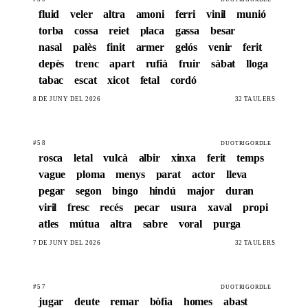
fluid
veler
altra
amoni
ferri
vinil
munió
torba
cossa
reiet
placa
gassa
besar
nasal
palès
finit
armer
gelós
venir
ferit
depès
trenc
apart
rufià
fruir
sàbat
lloga
tabac
escat
xicot
fetal
cordó
8 DE JUNY DEL 2026
32 TAULERS
#58
DUOTRIGORDLE
rosca
letal
vulcà
albir
xinxa
ferit
temps
vague
ploma
menys
parat
actor
lleva
pegar
segon
bingo
hindú
major
duran
viril
fresc
recés
pecar
usura
xaval
propi
atles
mútua
altra
sabre
voral
purga
7 DE JUNY DEL 2026
32 TAULERS
#57
DUOTRIGORDLE
jugar
deute
remar
bòfia
homes
abast