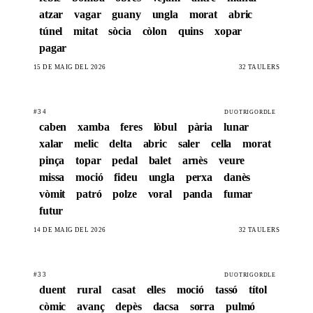
atzar
vagar
guany
ungla
morat
abric
túnel
mitat
sòcia
còlon
quins
xopar
pagar
15 DE MAIG DEL 2026
32 TAULERS
#34
DUOTRIGORDLE
caben
xamba
feres
lòbul
pària
lunar
xalar
melic
delta
abric
saler
cella
morat
pinça
topar
pedal
balet
arnès
veure
missa
moció
fideu
ungla
perxa
danès
vòmit
patró
polze
voral
panda
fumar
futur
14 DE MAIG DEL 2026
32 TAULERS
#33
DUOTRIGORDLE
duent
rural
casat
elles
moció
tassó
títol
còmic
avanç
depès
dacsa
sorra
pulmó