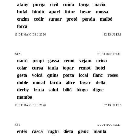
afany
purga
civil
cuina
farga
nació
búfal
hindú
apart
futur
besar
mossa
enzim
cedir
sumar
protó
panda
malbé
forca
13 DE MAIG DEL 2026
32 TAULERS
#32
DUOTRIGORDLE
nació
propi
gassa
renoi
vejam
orina
colar
cursa
taula
topar
remot
hotel
gesta
volcà
quins
porta
local
flanc
roses
doble
morat
tarda
altre
besar
delta
derby
truja
salut
bilió
bingo
digne
mambo
12 DE MAIG DEL 2026
32 TAULERS
#31
DUOTRIGORDLE
entès
casca
rugbi
dieta
glauc
manta