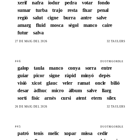
xerif
nafra
iodur
pedra
votar
fondo
sumar
turba
trajo
resta
fixar
penal
regió
salut
cigne
burra
antre
salve
amarg
fluid
mosca
sègol
manco
caire
futur
salva
27 DE MAIG DEL 2026
32 TAULERS
#46
DUOTRIGORDLE
galop
taula
manco
conya
sorra
entre
guiar
picor
signe
ràpid
minyó
depès
visió
xicot
glauc
veler
ramat
oncle
bilió
desar
àdhuc
micro
àlbum
salve
llarg
sortí
físic
arnès
cursi
atent
etern
sílex
26 DE MAIG DEL 2026
32 TAULERS
#45
DUOTRIGORDLE
patró
tenis
melic
xopar
missa
cedir