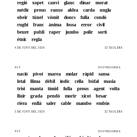
regió
xopet
canvi
glauc
dinar
morat
mèdic
prous
ranxo
aldea
carda
ungla
obeir
túnel
vòmit
doncs
fulla
condó
rugbi
franc
ànima
fossa
error
civil
beure
publi
raper
jumbo
polir
sortí
ètnic
regla
4 DE JUNY DEL 2026
32 TAULERS
#54
DUOTRIGORDLE
nació
pivot
marea
molar
ràpid
sansa
letal
llima
dèbil
índic
cella
búfal
masia
trist
manta
tímid
fulla
prous
agent
volta
lluir
grada
pendó
morir
xicot
besar
riera
enllà
saler
cable
mambo
embús
3 DE JUNY DEL 2026
32 TAULERS
#53
DUOTRIGORDLE