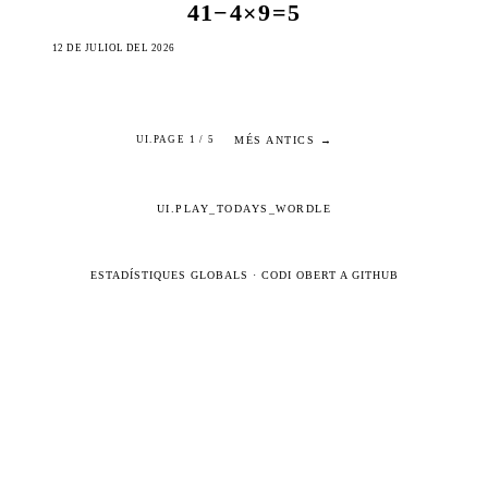
41−4×9=5
12 DE JULIOL DEL 2026
MÉS ANTICS →
UI.PAGE 1 / 5
UI.PLAY_TODAYS_WORDLE
ESTADÍSTIQUES GLOBALS
·
CODI OBERT A GITHUB