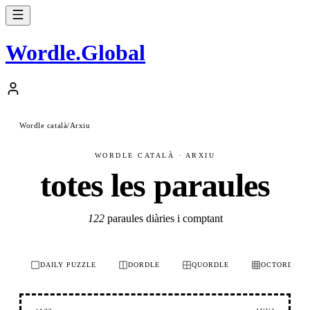
Wordle
.
Global
Wordle català
/
Arxiu
WORDLE CATALÀ · ARXIU
totes les paraules
122
paraules diàries i comptant
DAILY PUZZLE
DORDLE
QUORDLE
OCTORDLE