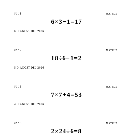
#118
MATHLE
6×3−1=17
6 D’AGOST DEL 2026
#117
MATHLE
18÷6−1=2
5 D’AGOST DEL 2026
#116
MATHLE
7×7+4=53
4 D’AGOST DEL 2026
#115
MATHLE
2×24÷6=8