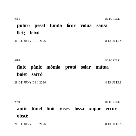
#81
OCTORDLE
pulmó
pesat
funda
licor
vídua
sansa
lleig
teixó
30 DE JUNY DEL 2026
8 TAULERS
#80
OCTORDLE
fluix
pànic
mòmia
protó
solar
mútua
balet
sarró
29 DE JUNY DEL 2026
8 TAULERS
#79
OCTORDLE
antic
túnel
finit
roses
fossa
xopar
error
obscè
28 DE JUNY DEL 2026
8 TAULERS