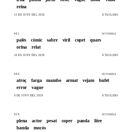
reina
11 DE JUNY DEL 2026
8 TAULERS
#61
OCTORDLE
palès
còmic
sabre
viril
copet
quars
orina
relat
10 DE JUNY DEL 2026
8 TAULERS
#60
OCTORDLE
atroç
farga
mambo
armat
vejam
bufet
error
vague
9 DE JUNY DEL 2026
8 TAULERS
#59
OCTORDLE
plena
actor
pesat
coper
panda
litre
banda
mocós