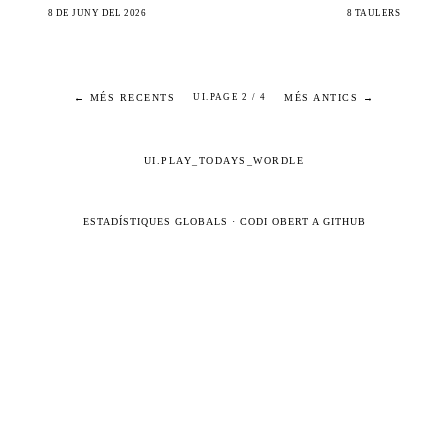
8 DE JUNY DEL 2026
8 TAULERS
← MÉS RECENTS
MÉS ANTICS →
UI.PAGE 2 / 4
UI.PLAY_TODAYS_WORDLE
ESTADÍSTIQUES GLOBALS
·
CODI OBERT A GITHUB