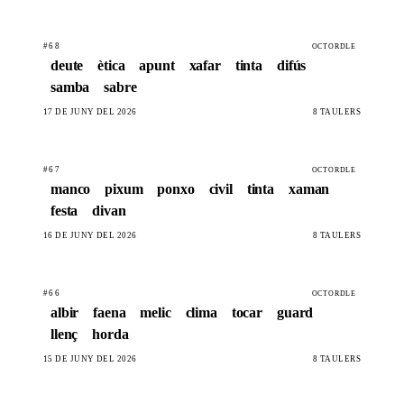
#68
OCTORDLE
deute
ètica
apunt
xafar
tinta
difús
samba
sabre
17 DE JUNY DEL 2026
8 TAULERS
#67
OCTORDLE
manco
pixum
ponxo
civil
tinta
xaman
festa
divan
16 DE JUNY DEL 2026
8 TAULERS
#66
OCTORDLE
albir
faena
melic
clima
tocar
guard
llenç
horda
15 DE JUNY DEL 2026
8 TAULERS