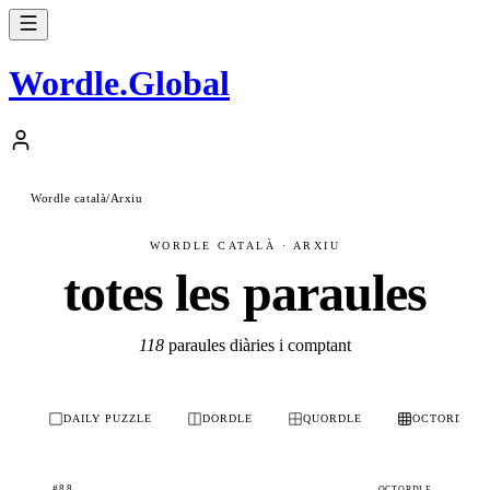
Wordle
.
Global
Wordle català
/
Arxiu
WORDLE CATALÀ · ARXIU
totes les paraules
118
paraules diàries i comptant
DAILY PUZZLE
DORDLE
QUORDLE
OCTORDLE
#88
OCTORDLE