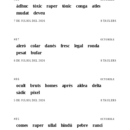
àdhuc
tòxic
raper
tònic
conga
atles
mudat
deveu
7 DE JULIOL DEL 2026
8 TAULERS
#87
OCTORDLE
aleró
colar
danés
fresc
legal
ronda
pesat
bufar
6 DE JULIOL DEL 2026
8 TAULERS
#86
OCTORDLE
ocult
bruts
homes
après
aldea
delta
sàdic
píxel
5 DE JULIOL DEL 2026
8 TAULERS
#85
OCTORDLE
comes
raper
ullal
hindú
pebre
ranci