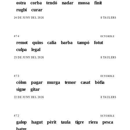
ostra
corba
tendó
nadar
mossa
finit
rugbi
curar
24 DE JUNY DEL 2026
8 TAULERS
#74
OCTORDLE
remot
quins
calia
barba
tampó
fotut
culpa
legal
23 DE JUNY DEL 2026
8 TAULERS
#73
OCTORDLE
còlon
pagar
murga
temor
casat
bòfia
signe
gitar
22 DE JUNY DEL 2026
8 TAULERS
#72
OCTORDLE
galop
hagut
pèrit
taula
tigre
riera
pesca
batre