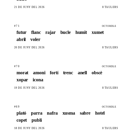
21 DE JUNY DEL 2026
8 TAULERS
#71
OCTORDLE
futur
flanc
rajar
bucle
humit
xumet
abril
voler
20 DE JUNY DEL 2026
8 TAULERS
#70
OCTORDLE
morat
amoni
fortí
trenc
anell
obscè
xopar
icona
19 DE JUNY DEL 2026
8 TAULERS
#69
OCTORDLE
plató
parra
nafra
xusma
sabre
hotel
copet
publi
18 DE JUNY DEL 2026
8 TAULERS