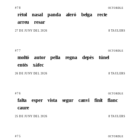
#78
OCTORDLE
rètol
nasal
panda
aleró
belga
recte
arreu
resar
27 DE JUNY DEL 2026
8 TAULERS
#77
OCTORDLE
moltó
autor
pella
regna
depès
túnel
entès
xàfec
26 DE JUNY DEL 2026
8 TAULERS
#76
OCTORDLE
falta
esper
vista
segur
canvi
finit
flanc
caure
25 DE JUNY DEL 2026
8 TAULERS
#75
OCTORDLE