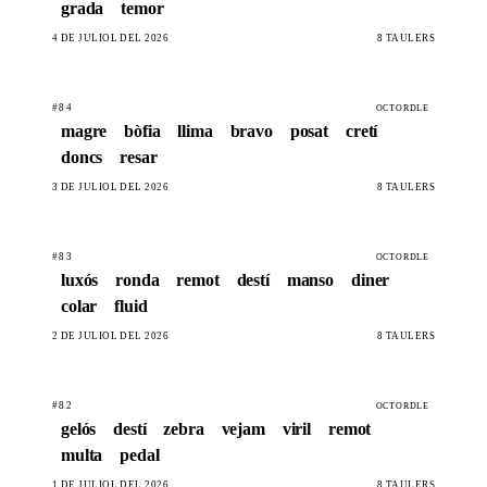
grada
temor
4 DE JULIOL DEL 2026
8 TAULERS
#84
OCTORDLE
magre
bòfia
llima
bravo
posat
cretí
doncs
resar
3 DE JULIOL DEL 2026
8 TAULERS
#83
OCTORDLE
luxós
ronda
remot
destí
manso
diner
colar
fluid
2 DE JULIOL DEL 2026
8 TAULERS
#82
OCTORDLE
gelós
destí
zebra
vejam
viril
remot
multa
pedal
1 DE JULIOL DEL 2026
8 TAULERS