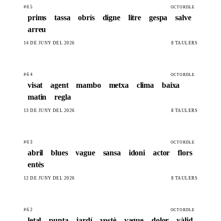
#65
OCTORDLE
prims
tassa
obrís
digne
litre
gespa
salve
arreu
14 DE JUNY DEL 2026
8 TAULERS
#64
OCTORDLE
visat
agent
mambo
metxa
clima
baixa
matin
regla
13 DE JUNY DEL 2026
8 TAULERS
#63
OCTORDLE
abril
blues
vague
sansa
idoni
actor
flors
entès
12 DE JUNY DEL 2026
8 TAULERS
#62
OCTORDLE
letal
punta
jardí
vostè
vague
dolor
vàlid