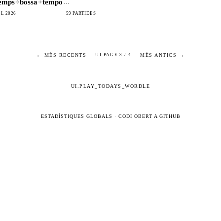
emps
bossa
tempo
…
L 2026
59 PARTIDES
← MÉS RECENTS
MÉS ANTICS →
UI.PAGE 3 / 4
UI.PLAY_TODAYS_WORDLE
ESTADÍSTIQUES GLOBALS
·
CODI OBERT A GITHUB