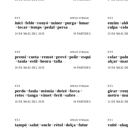
#44
#43
SPEED STREAK
inici
feble
ronyó
miner
purga
lunar
enzim
ald
tocar
temps
pedal
persa
culpa
col
…
24 DE MAIG DEL 2026
59 PARTIDES
23 DE MAIG DE
#40
#39
SPEED STREAK
premi
cueta
remot
prevé
polir
esquí
colar
pal
taula
estil
heura
talla
alçar
man
…
20 DE MAIG DEL 2026
44 PARTIDES
19 DE MAIG DE
#36
#35
SPEED STREAK
perdo
faula
mòmia
dotzè
forca
girar
ron
retoc
tanga
vímet
ferit
sabre
metro
mu
…
16 DE MAIG DEL 2026
56 PARTIDES
15 DE MAIG DE
#32
#31
SPEED STREAK
tampó
salut
oncle
rètol
dolça
futur
vuitè
oku