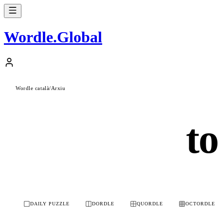
Wordle
.
Global
Wordle català
/
Arxiu
to
DAILY PUZZLE
DORDLE
QUORDLE
OCTORDLE