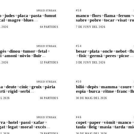
#58
SPEED STREAK
o
judes
placa
pasta
fumut
manco
flors
flama
ferum
cal
magre
blues
sabre
pobre
tocar
visat
ro
…
 2026
64 PARTIDES
7 DE JUNY DEL 2026
#54
SPEED STREAK
gès
dinou
tumor
fetal
besar
plata
oncle
nebot
fl
i
amoni
nòvio
lluir
físic
germà
peres
picor
…
…
 2026
52 PARTIDES
3 DE JUNY DEL 2026
#50
SPEED STREAK
ma
deute
cínic
gruix
pària
bilió
depès
mamma
coure
rtí
rígid
serbi
espia
burca
ritme
franc
ll
…
L 2026
66 PARTIDES
30 DE MAIG DEL 2026
#46
SPEED STREAK
rra
hotel
passi
xafar
copet
paper
vòmit
manco
gat
legat
moral
excés
taula
lleig
masia
tarda
mi
…
L 2026
79 PARTIDES
26 DE MAIG DEL 2026