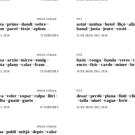
#42
SPEED STREAK
ea
prims
dandi
sobre
astut
mútua
hotel
lliçó
all
om
paret
tòxic
aplom
banal
justa
jeure
vostè
…
…
L 2026
72 PARTIDES
22 DE MAIG DEL 2026
#38
SPEED STREAK
ma
arxiu
micro
enuig
bàsic
conga
banda
veres
ta
plany
calar
franc
encès
físic
cardo
miner
br
…
L 2026
53 PARTIDES
18 DE MAIG DEL 2026
#34
SPEED STREAK
ya
veler
xopar
culpa
lliri
desar
perdó
plana
finit
cl
lta
guant
gueto
talla
niuet
vague
ferir
…
…
L 2026
67 PARTIDES
14 DE MAIG DEL 2026
SPEED STREAK
pa
publi
mitjà
depès
valor