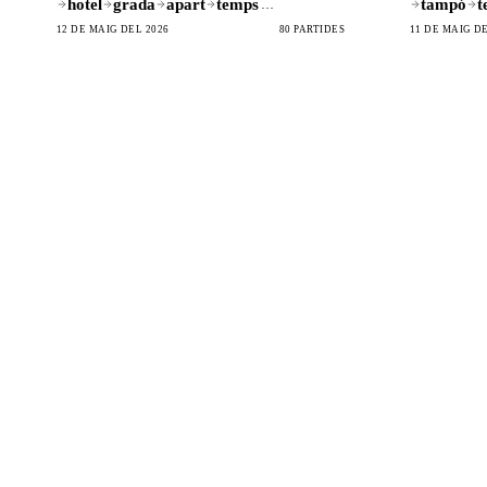
hotel
grada
apart
temps
tampó
t
…
12 DE MAIG DEL 2026
80 PARTIDES
11 DE MAIG DE