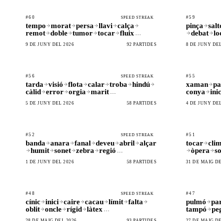
#60
#59
SPEED STREAK
tempo
morat
persa
llavi
calça
pinça
salt
remot
doble
tumor
tocar
fluix
debat
lo
…
9 DE JUNY DEL 2026
92 PARTIDES
8 DE JUNY DEL
#56
#55
SPEED STREAK
tarda
visió
flota
calar
troba
hindú
xaman
pa
càlid
error
orgia
marit
conya
inic
…
5 DE JUNY DEL 2026
58 PARTIDES
4 DE JUNY DEL
#52
#51
SPEED STREAK
banda
anara
fanal
deveu
abril
alçar
tocar
cli
humit
sonet
zebra
regió
òpera
so
…
1 DE JUNY DEL 2026
58 PARTIDES
31 DE MAIG DE
#48
#47
SPEED STREAK
cínic
inici
caire
cacau
límit
falta
pulmó
pa
oblit
oncle
rígid
làtex
tampó
pe
…
28 DE MAIG DEL 2026
93 PARTIDES
27 DE MAIG DE