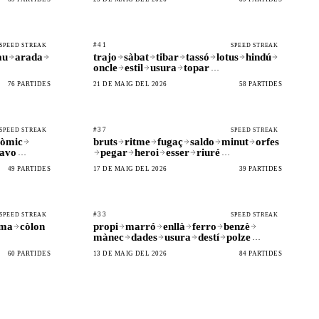
#41
SPEED STREAK
SPEED STREAK
au
arada
trajo
sàbat
tibar
tassó
lotus
hindú
oncle
estil
usura
topar
…
76 PARTIDES
21 DE MAIG DEL 2026
58 PARTIDES
#37
SPEED STREAK
SPEED STREAK
còmic
bruts
ritme
fugaç
saldo
minut
orfes
avo
pegar
heroi
esser
riuré
…
…
49 PARTIDES
17 DE MAIG DEL 2026
39 PARTIDES
#33
SPEED STREAK
SPEED STREAK
ima
còlon
propi
marró
enllà
ferro
benzè
mànec
dades
usura
destí
polze
…
60 PARTIDES
13 DE MAIG DEL 2026
84 PARTIDES