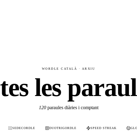
WORDLE CATALÀ · ARXIU
tes les parau
120
paraules diàries i comptant
SEDECORDLE
DUOTRIGORDLE
SPEED STREAK
GL