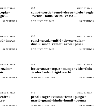
#57
SPEED STREAK
SPEED STREAK
còpia
convé
perdo
renoi
deveu
plebs
regle
gle
venda
taula
delta
cossa
…
…
50 PARTIDES
6 DE JUNY DEL 2026
59 PARTIDES
#53
SPEED STREAK
SPEED STREAK
uid
impur
ranci
grada
mitjó
deveu
calar
dinou
ninot
remot
arnès
pesar
…
64 PARTIDES
2 DE JUNY DEL 2026
91 PARTIDES
#49
SPEED STREAK
SPEED STREAK
enzim
locus
atzar
topar
mango
visió
fluix
uir
cotes
saler
rígid
serbi
…
…
68 PARTIDES
29 DE MAIG DEL 2026
88 PARTIDES
#45
SPEED STREAK
SPEED STREAK
cofre
penal
sogre
xusma
festa
purga
cro
marit
guant
hindú
humit
poema
…
…
69 PARTIDES
25 DE MAIG DEL 2026
89 PARTIDES