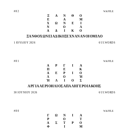
#82
WAFFLE
Ξ
Α
Ν
Θ
Ό
Ε
Ά
Μ
Χ
Ώ
Ν
Ε
Ι
Ν
Ο
Λ
Ά
Δ
Ι
Κ
Ο
ΞΑΝΘΌ
ΧΏΝΕΙ
ΆΔΙΚΟ
ΞΕΧΝΆ
ΝΆΝΟΙ
ΌΜΙΛΟ
1 ΙΟΥΛΊΟΥ 2026
6 UI.WORDS
#81
WAFFLE
Α
Ρ
Γ
Ί
Α
Π
Έ
Κ
Α
Έ
Ρ
Ι
Ο
Λ
Ο
Ή
Ή
Λ
Ι
Ο
Σ
ΑΡΓΊΑ
ΑΈΡΙΟ
ΉΛΙΟΣ
ΑΠΑΛΉ
ΓΈΡΟΙ
ΑΚΟΉΣ
30 ΙΟΥΝΊΟΥ 2026
6 UI.WORDS
#80
WAFFLE
Γ
Ω
Ν
Ι
Ά
Ρ
Ό
Τ
Ά
Σ
Τ
Ρ
Ο
Φ
Ι
Μ