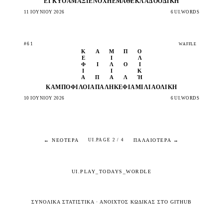
ΈΓΚΥΟ
ΑΜΆΞΙ
ΕΝΟΧΉ
ΈΜΑΘΕ
ΚΛΆΔΟ
ΟΔΙΚΉ
11 ΙΟΥΝΊΟΥ 2026
6 UI.WORDS
#61
WAFFLE
Κ
Ά
Μ
Π
Ο
Έ
Ί
Λ
Φ
Ί
Λ
Ο
Ι
Ι
Ι
Κ
Α
Π
Α
Λ
Ή
ΚΆΜΠΟ
ΦΊΛΟΙ
ΑΠΑΛΉ
ΚΈΦΙΑ
ΜΊΛΙΑ
ΟΛΙΚΉ
10 ΙΟΥΝΊΟΥ 2026
6 UI.WORDS
← ΝΕΌΤΕΡΑ
ΠΑΛΑΙΌΤΕΡΑ →
UI.PAGE 2 / 4
UI.PLAY_TODAYS_WORDLE
ΣΥΝΟΛΙΚΆ ΣΤΑΤΙΣΤΙΚΆ
·
ΑΝΟΙΧΤΌΣ ΚΏΔΙΚΑΣ ΣΤΟ GITHUB