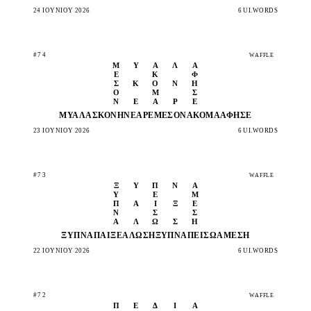
24 ΙΟΥΝΊΟΥ 2026
6 UI.WORDS
#74
WAFFLE
Μ
Υ
Α
Λ
Ά
Έ
Κ
Φ
Σ
Κ
Ό
Ν
Η
Ο
Μ
Σ
Ν
Ε
Α
Ρ
Έ
ΜΥΑΛΆ
ΣΚΌΝΗ
ΝΕΑΡΈ
ΜΈΣΟΝ
ΑΚΌΜΑ
ΆΦΗΣΈ
23 ΙΟΥΝΊΟΥ 2026
6 UI.WORDS
#73
WAFFLE
Ξ
Υ
Π
Ν
Ά
Υ
Ε
Μ
Π
Α
Ί
Ξ
Ε
Ν
Σ
Σ
Ά
Λ
Ω
Σ
Η
ΞΥΠΝΆ
ΠΑΊΞΕ
ΆΛΩΣΗ
ΞΥΠΝΆ
ΠΕΊΣΩ
ΆΜΕΣΗ
22 ΙΟΥΝΊΟΥ 2026
6 UI.WORDS
#72
WAFFLE
Π
Ε
Δ
Ί
Α