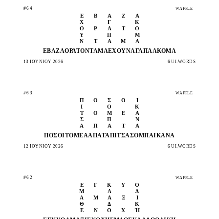
#64
WAFFLE
Έ
Β
Α
Ζ
Α
Χ
Γ
Κ
Ο
Ρ
Α
Τ
Ό
Υ
Π
Μ
Ν
Τ
Ά
Μ
Α
ΈΒΑΖΑ
ΟΡΑΤΌ
ΝΤΆΜΑ
ΈΧΟΥΝ
ΑΓΑΠΆ
ΑΚΌΜΑ
13 ΙΟΥΝΊΟΥ 2026
6 UI.WORDS
#63
WAFFLE
Π
Ό
Σ
Ο
Ι
Ί
Ό
Κ
Τ
Ο
Μ
Έ
Α
Σ
Π
Ν
Α
Π
Α
Τ
Ά
ΠΌΣΟΙ
ΤΟΜΈΑ
ΑΠΑΤΆ
ΠΊΤΣΑ
ΣΌΜΠΑ
ΙΚΑΝΆ
12 ΙΟΥΝΊΟΥ 2026
6 UI.WORDS
#62
WAFFLE
Έ
Γ
Κ
Υ
Ο
Μ
Λ
Δ
Α
Μ
Ά
Ξ
Ι
Θ
Δ
Κ
Ε
Ν
Ο
Χ
Ή