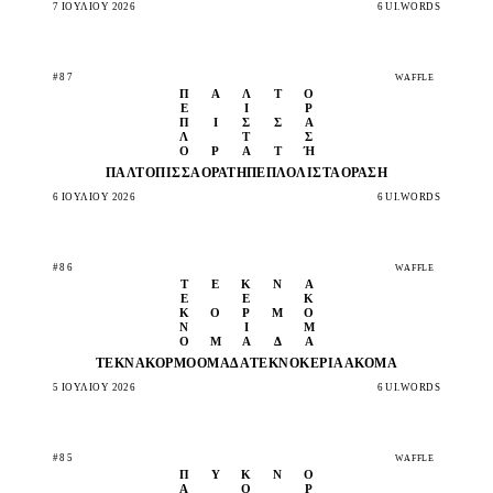
7 ΙΟΥΛΊΟΥ 2026
6 UI.WORDS
#87
WAFFLE
Π
Α
Λ
Τ
Ό
Έ
Ί
Ρ
Π
Ί
Σ
Σ
Α
Λ
Τ
Σ
Ο
Ρ
Α
Τ
Ή
ΠΑΛΤΌ
ΠΊΣΣΑ
ΟΡΑΤΉ
ΠΈΠΛΟ
ΛΊΣΤΑ
ΌΡΑΣΉ
6 ΙΟΥΛΊΟΥ 2026
6 UI.WORDS
#86
WAFFLE
Τ
Έ
Κ
Ν
Α
Έ
Ε
Κ
Κ
Ο
Ρ
Μ
Ό
Ν
Ι
Μ
Ο
Μ
Ά
Δ
Α
ΤΈΚΝΑ
ΚΟΡΜΌ
ΟΜΆΔΑ
ΤΈΚΝΟ
ΚΕΡΙΆ
ΑΚΌΜΑ
5 ΙΟΥΛΊΟΥ 2026
6 UI.WORDS
#85
WAFFLE
Π
Υ
Κ
Ν
Ό
Α
Ο
Ρ