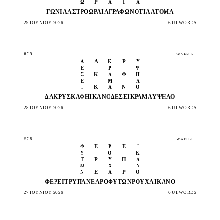
Ω
Ρ
Α
Ί
Α
ΓΩΝΙΆ
ΆΣΤΡΟ
ΩΡΑΊΑ
ΓΡΆΦΩ
ΝΌΤΙΑ
ΆΤΟΜΑ
29 ΙΟΥΝΊΟΥ 2026
6 UI.WORDS
#79
WAFFLE
Δ
Ά
Κ
Ρ
Υ
Έ
Ρ
Ψ
Σ
Κ
Ά
Φ
Η
Ε
Μ
Λ
Ι
Κ
Α
Ν
Ό
ΔΆΚΡΥ
ΣΚΆΦΗ
ΙΚΑΝΌ
ΔΈΣΕΙ
ΚΡΆΜΑ
ΥΨΗΛΌ
28 ΙΟΥΝΊΟΥ 2026
6 UI.WORDS
#78
WAFFLE
Φ
Έ
Ρ
Ε
Ι
Υ
Ο
Κ
Τ
Ρ
Ύ
Π
Α
Ώ
Χ
Ν
Ν
Ε
Α
Ρ
Ό
ΦΈΡΕΙ
ΤΡΎΠΑ
ΝΕΑΡΌ
ΦΥΤΏΝ
ΡΟΎΧΑ
ΙΚΑΝΌ
27 ΙΟΥΝΊΟΥ 2026
6 UI.WORDS