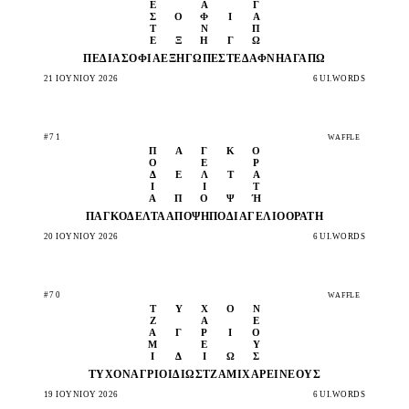
Έ
Ά
Γ
Σ
Ο
Φ
Ί
Α
Τ
Ν
Π
Ε
Ξ
Η
Γ
Ώ
ΠΕΔΊΑ
ΣΟΦΊΑ
ΕΞΗΓΏ
ΠΈΣΤΕ
ΔΆΦΝΗ
ΑΓΑΠΏ
21 ΙΟΥΝΊΟΥ 2026
6 UI.WORDS
#71
WAFFLE
Π
Ά
Γ
Κ
Ο
Ο
Έ
Ρ
Δ
Έ
Λ
Τ
Α
Ι
Ι
Τ
Ά
Π
Ο
Ψ
Ή
ΠΆΓΚΟ
ΔΈΛΤΑ
ΆΠΟΨΉ
ΠΟΔΙΆ
ΓΈΛΙΟ
ΟΡΑΤΉ
20 ΙΟΥΝΊΟΥ 2026
6 UI.WORDS
#70
WAFFLE
Τ
Υ
Χ
Ό
Ν
Ζ
Α
Έ
Ά
Γ
Ρ
Ι
Ο
Μ
Ε
Υ
Ι
Δ
Ί
Ω
Σ
ΤΥΧΌΝ
ΆΓΡΙΟ
ΙΔΊΩΣ
ΤΖΆΜΙ
ΧΑΡΕΊ
ΝΈΟΥΣ
19 ΙΟΥΝΊΟΥ 2026
6 UI.WORDS