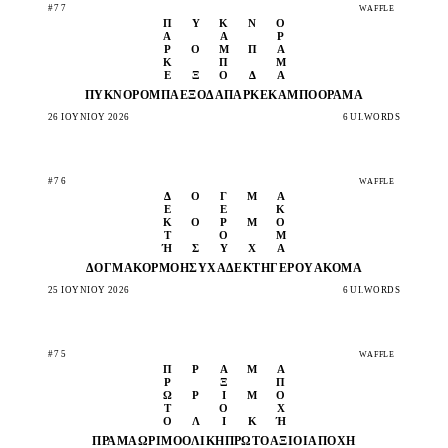
#77
WAFFLE
Π
Υ
Κ
Ν
Ό
Α
Ά
Ρ
Ρ
Ό
Μ
Π
Α
Κ
Π
Μ
Έ
Ξ
Ο
Δ
Α
ΠΥΚΝΌ
ΡΌΜΠΑ
ΈΞΟΔΑ
ΠΑΡΚΈ
ΚΆΜΠΟ
ΌΡΑΜΑ
26 ΙΟΥΝΊΟΥ 2026
6 UI.WORDS
#76
WAFFLE
Δ
Ό
Γ
Μ
Α
Ε
Έ
Κ
Κ
Ο
Ρ
Μ
Ό
Τ
Ο
Μ
Ή
Σ
Υ
Χ
Α
ΔΌΓΜΑ
ΚΟΡΜΌ
ΉΣΥΧΑ
ΔΕΚΤΉ
ΓΈΡΟΥ
ΑΚΌΜΑ
25 ΙΟΥΝΊΟΥ 2026
6 UI.WORDS
#75
WAFFLE
Π
Ρ
Ά
Μ
Α
Ρ
Ξ
Π
Ώ
Ρ
Ι
Μ
Ο
Τ
Ο
Χ
Ο
Λ
Ι
Κ
Ή
ΠΡΆΜΑ
ΏΡΙΜΟ
ΟΛΙΚΉ
ΠΡΏΤΟ
ΆΞΙΟΙ
ΑΠΟΧΉ