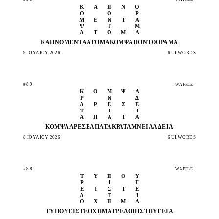
Κ
Α
Π
Ν
Ό
Ο
Ό
Ρ
Μ
Έ
Ν
Τ
Α
Ψ
Τ
Μ
Ά
Τ
Ο
Μ
Α
ΚΑΠΝΌ
ΜΈΝΤΑ
ΆΤΟΜΑ
ΚΟΜΨΆ
ΠΌΝΤΟ
ΌΡΑΜΑ
9 ΙΟΥΛΊΟΥ 2026
6 UI.WORDS
#89
WAFFLE
Κ
Ο
Μ
Ψ
Ά
Ρ
Ν
Δ
Ά
Ρ
Ε
Σ
Ε
Τ
Ί
Ι
Α
Π
Α
Τ
Ά
ΚΟΜΨΆ
ΆΡΕΣΕ
ΑΠΑΤΆ
ΚΡΆΤΑ
ΜΝΕΊΑ
ΆΔΕΙΆ
8 ΙΟΥΛΊΟΥ 2026
6 UI.WORDS
#88
WAFFLE
Τ
Ύ
Π
Ο
Υ
Ρ
Ί
Γ
Ε
Ί
Σ
Τ
Ε
Λ
Τ
Ι
Ό
Χ
Η
Μ
Ά
ΤΎΠΟΥ
ΕΊΣΤΕ
ΌΧΗΜΆ
ΤΡΕΛΌ
ΠΊΣΤΗ
ΥΓΕΙΆ