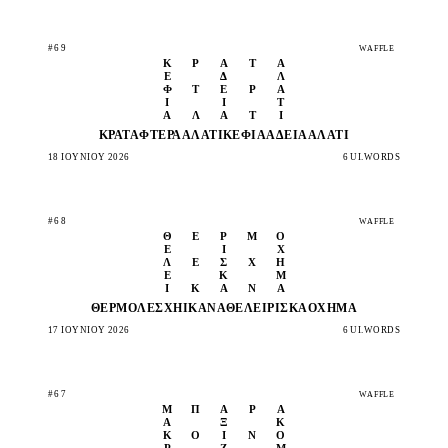
#69
WAFFLE
Κ
Ρ
Ά
Τ
Α
Έ
Δ
Λ
Φ
Τ
Ε
Ρ
Ά
Ι
Ι
Τ
Α
Λ
Ά
Τ
Ι
ΚΡΆΤΑ
ΦΤΕΡΆ
ΑΛΆΤΙ
ΚΈΦΙΑ
ΆΔΕΙΆ
ΑΛΆΤΙ
18 ΙΟΥΝΊΟΥ 2026
6 UI.WORDS
#68
WAFFLE
Θ
Ε
Ρ
Μ
Ό
Έ
Ί
Χ
Λ
Έ
Σ
Χ
Η
Ε
Κ
Μ
Ι
Κ
Α
Ν
Ά
ΘΕΡΜΌ
ΛΈΣΧΗ
ΙΚΑΝΆ
ΘΈΛΕΙ
ΡΊΣΚΑ
ΌΧΗΜΆ
17 ΙΟΥΝΊΟΥ 2026
6 UI.WORDS
#67
WAFFLE
Μ
Π
Ά
Ρ
Α
Α
Ξ
Κ
Κ
Ο
Ι
Ν
Ό
Ρ
Ζ
Μ