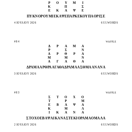
Ρ
Ο
Ύ
Μ
Ι
Κ
Π
Σ
Έ
Κ
Α
Ψ
Ε
ΠΥΚΝΌ
ΡΟΎΜΙ
ΈΚΑΨΕ
ΠΑΡΚΈ
ΚΟΎΠΑ
ΌΡΙΣΕ
4 ΙΟΥΛΊΟΥ 2026
6 UI.WORDS
#84
WAFFLE
Δ
Ρ
Ά
Μ
Α
Ρ
Σ
Ν
Ά
Ρ
Θ
Ρ
Α
Μ
Μ
Ν
Α
Γ
Α
Θ
Ά
ΔΡΆΜΑ
ΆΡΘΡΑ
ΑΓΑΘΆ
ΔΡΆΜΑ
ΆΣΘΜΑ
ΑΝΑΝΆ
3 ΙΟΥΛΊΟΥ 2026
6 UI.WORDS
#83
WAFFLE
Σ
Τ
Ό
Χ
Ο
Τ
Ρ
Μ
Έ
Β
Α
Ψ
Α
Κ
Μ
Λ
Ι
Κ
Α
Ν
Ά
ΣΤΌΧΟ
ΈΒΑΨΑ
ΙΚΑΝΆ
ΣΤΈΚΙ
ΌΡΑΜΑ
ΟΜΑΛΆ
2 ΙΟΥΛΊΟΥ 2026
6 UI.WORDS