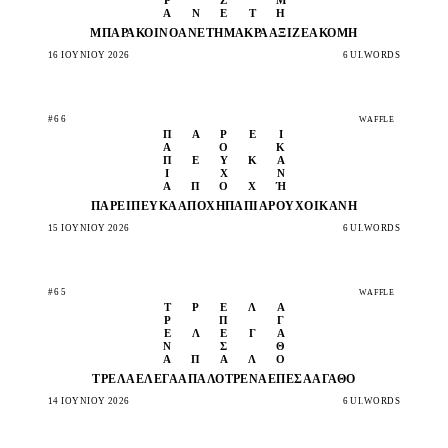
Ά
Ν
Ε
Τ
Η
ΜΠΆΡΑ
ΚΟΙΝΌ
ΆΝΕΤΗ
ΜΑΚΡΆ
ΆΞΙΖΕ
ΑΚΌΜΗ
16 ΙΟΥΝΊΟΥ 2026
6 UI.WORDS
#66
WAFFLE
Π
Ά
Ρ
Ε
Ι
Ά
Ο
Κ
Π
Ε
Ύ
Κ
Α
Ι
Χ
Ν
Α
Π
Ο
Χ
Ή
ΠΆΡΕΙ
ΠΕΎΚΑ
ΑΠΟΧΉ
ΠΆΠΙΑ
ΡΟΎΧΟ
ΙΚΑΝΉ
15 ΙΟΥΝΊΟΥ 2026
6 UI.WORDS
#65
WAFFLE
Τ
Ρ
Έ
Λ
Α
Ρ
Π
Γ
Έ
Λ
Ε
Γ
Α
Ν
Σ
Θ
Α
Π
Α
Λ
Ό
ΤΡΈΛΑ
ΈΛΕΓΑ
ΑΠΑΛΌ
ΤΡΈΝΑ
ΈΠΕΣΑ
ΑΓΑΘΌ
14 ΙΟΥΝΊΟΥ 2026
6 UI.WORDS