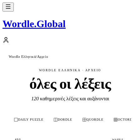
Wordle
.
Global
Wordle Ελληνικά
/
Αρχείο
WORDLE ΕΛΛΗΝΙΚΆ · ΑΡΧΕΊΟ
όλες οι λέξεις
120
καθημερινές λέξεις και αυξάνονται
DAILY PUZZLE
DORDLE
QUORDLE
OCTORDLE
#90
WAFFLE