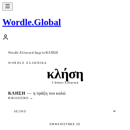
Wordle
.
Global
Wordle Ελληνικά
/
Αρχείο
/
ΚΛΉΣΗ
WORDLE ΕΛΛΗΝΙΚΆ
κλήση
5 letters
·
Ελληνικά
ΚΛΉΣΗ
—
η πράξη του καλώ
ΒΙΚΙΛΕΞΙΚΌ →
ΛΕΞΙΚΌ
ΕΜΦΑΝΊΣΤΗΚΕ ΣΕ