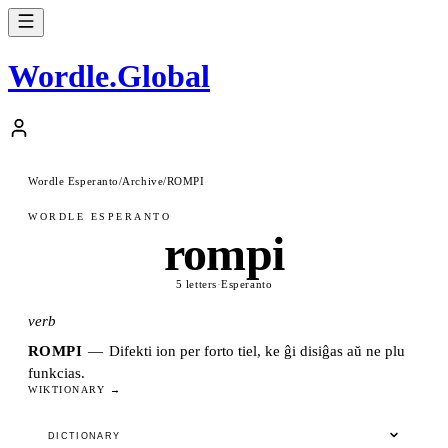
Wordle
.
Global
Wordle Esperanto
/
Archive
/
ROMPI
WORDLE ESPERANTO
rompi
5 letters
·
Esperanto
verb
ROMPI
—
Difekti ion per forto tiel, ke ĝi disiĝas aŭ ne plu
funkcias.
WIKTIONARY →
DICTIONARY