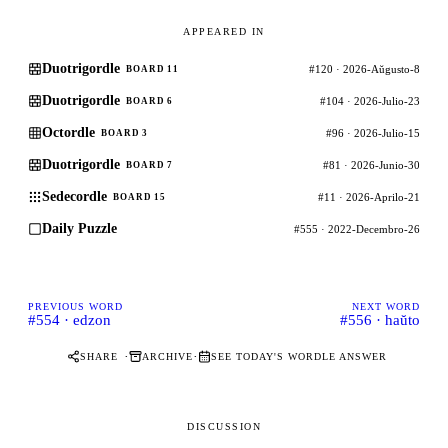
APPEARED IN
Duotrigordle
#120 · 2026-Aŭgusto-8
BOARD 11
Duotrigordle
#104 · 2026-Julio-23
BOARD 6
Octordle
#96 · 2026-Julio-15
BOARD 3
Duotrigordle
#81 · 2026-Junio-30
BOARD 7
Sedecordle
#11 · 2026-Aprilo-21
BOARD 15
Daily Puzzle
#555 · 2022-Decembro-26
PREVIOUS WORD
NEXT WORD
#554 · edzon
#556 · haŭto
·
·
SHARE
ARCHIVE
SEE TODAY'S WORDLE ANSWER
DISCUSSION