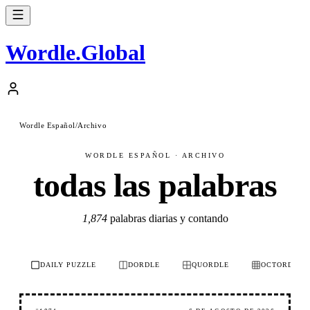
Wordle
.
Global
Wordle Español
/
Archivo
WORDLE ESPAÑOL · ARCHIVO
todas las palabras
1,874
palabras diarias y contando
DAILY PUZZLE
DORDLE
QUORDLE
OCTORDLE