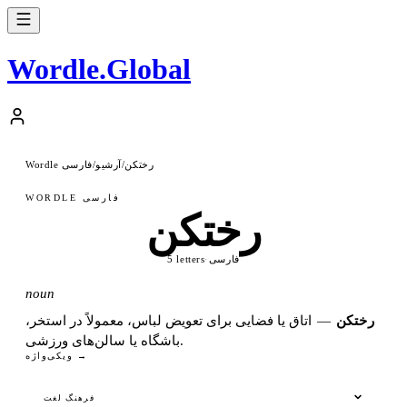
Wordle
.
Global
رختکن
آرشیو
Wordle فارسی
/
/
WORDLE فارسی
رختکن
فارسی
·
5 letters
noun
رختکن
—
اتاق یا فضایی برای تعویض لباس، معمولاً در استخر،
باشگاه یا سالن‌های ورزشی.
ویکی‌واژه →
فرهنگ لغت