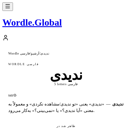
Wordle
.
Global
ندیدی
آرشیو
Wordle فارسی
/
/
WORDLE فارسی
ندیدی
فارسی
·
5 letters
verb
ندیدی
—
«ندیدی» یعنی «تو ندیدی/مشاهده نکردی» و معمولاً به
معنی «آیا ندیدی؟» یا «نمی‌بینی؟» به‌کار می‌رود.
ظاهر شد در