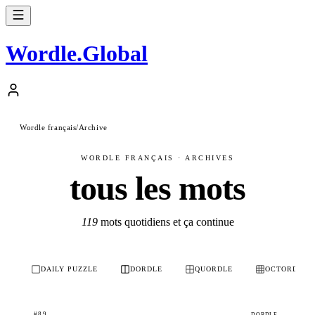
Wordle
.
Global
Wordle français
/
Archive
WORDLE FRANÇAIS · ARCHIVES
tous les mots
119
mots quotidiens et ça continue
DAILY PUZZLE
DORDLE
QUORDLE
OCTORDLE
#89
DORDLE