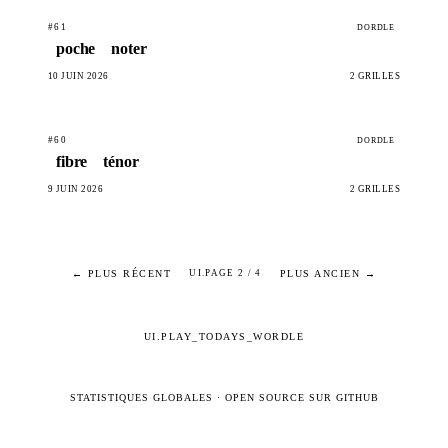
#61
DORDLE
poche
noter
10 JUIN 2026
2 GRILLES
#60
DORDLE
fibre
ténor
9 JUIN 2026
2 GRILLES
← PLUS RÉCENT
PLUS ANCIEN →
UI.PAGE 2 / 4
UI.PLAY_TODAYS_WORDLE
STATISTIQUES GLOBALES
·
OPEN SOURCE SUR GITHUB