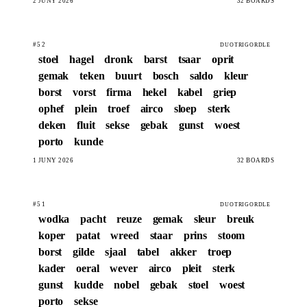
2 JUNY 2026
32 BOARDS
#52
DUOTRIGORDLE
stoel
hagel
dronk
barst
tsaar
oprit
gemak
teken
buurt
bosch
saldo
kleur
borst
vorst
firma
hekel
kabel
griep
ophef
plein
troef
airco
sloep
sterk
deken
fluit
sekse
gebak
gunst
woest
porto
kunde
1 JUNY 2026
32 BOARDS
#51
DUOTRIGORDLE
wodka
pacht
reuze
gemak
sleur
breuk
koper
patat
wreed
staar
prins
stoom
borst
gilde
sjaal
tabel
akker
troep
kader
oeral
wever
airco
pleit
sterk
gunst
kudde
nobel
gebak
stoel
woest
porto
sekse