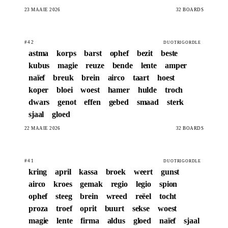
23 MAAIE 2026
32 BOARDS
#42
DUOTRIGORDLE
astma
korps
barst
ophef
bezit
beste
kubus
magie
reuze
bende
lente
amper
naïef
breuk
brein
airco
taart
hoest
koper
bloei
woest
hamer
hulde
troch
dwars
genot
effen
gebed
smaad
sterk
sjaal
gloed
22 MAAIE 2026
32 BOARDS
#41
DUOTRIGORDLE
kring
april
kassa
broek
weert
gunst
airco
kroes
gemak
regio
legio
spion
ophef
steeg
brein
wreed
reëel
tocht
proza
troef
oprit
buurt
sekse
woest
magie
lente
firma
aldus
gloed
naïef
sjaal