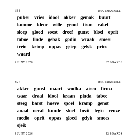
#58
DUOTRIGORDLE
puber
vries
idool
akker
gemak
buurt
komme
kleur
wille
genot
tiran
raket
sloep
gloed
soest
dreef
gunst
bloei
oprit
taboe
linde
gebak
godin
wraak
smeer
trein
krimp
oppas
griep
gelyk
prins
waard
7 JUNY 2026
32 BOARDS
#57
DUOTRIGORDLE
akker
gunst
maart
wodka
airco
firma
tsaar
draai
idool
kraan
pinda
taboe
steeg
barst
hoeve
spoel
kramp
genot
anaal
oeral
kunde
stoet
bezit
legio
reuze
medio
oprit
oppas
gloed
gelyk
smoes
sjeik
6 JUNY 2026
32 BOARDS