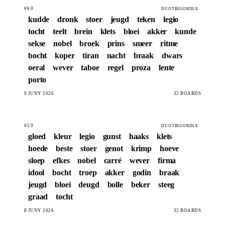
#60
DUOTRIGORDLE
kudde
dronk
stoer
jeugd
teken
legio
tocht
teelt
brein
klets
bloei
akker
kunde
sekse
nobel
broek
prins
smeer
ritme
bocht
koper
tiran
nacht
braak
dwars
oeral
wever
taboe
regel
proza
lente
porto
9 JUNY 2026
32 BOARDS
#59
DUOTRIGORDLE
gloed
kleur
legio
gunst
haaks
klets
hoede
beste
stoer
genot
krimp
hoeve
sloep
efkes
nobel
carré
wever
firma
idool
bocht
troep
akker
godin
braak
jeugd
bloei
deugd
bolle
beker
steeg
graad
tocht
8 JUNY 2026
32 BOARDS