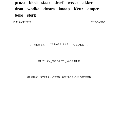
proza
bloei
staar
dreef
wever
akker
tiran
wodka
dwars
knaap
kleur
amper
bolle
sterk
13 MAAIE 2026
32 BOARDS
← NEWER
OLDER →
UI.PAGE 3 / 5
UI.PLAY_TODAYS_WORDLE
GLOBAL STATS
·
OPEN SOURCE ON GITHUB