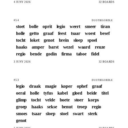
4 JUNY 2026
32 BOARDS
#54
DUOTRIGORDLE
stoet
bolle
oprit
legio
weert
smeer
tiran
holle
getto
graaf
feest
tsaar
woest
besef
tocht
loket
genot
brein
sloep
spoel
haaks
amper
barst
wezel
waard
reuze
regio
bende
godin
firma
taboe
fidel
3 JUNY 2026
32 BOARDS
#53
DUOTRIGORDLE
legio
draak
magie
koper
ophef
graaf
oeral
holle
tyfus
kabel
gloed
beide
titel
glimp
tocht
velde
boete
stoer
korps
groep
haaks
sekse
benut
troep
regio
smoes
tsaar
sloep
stoel
swart
sterk
genot