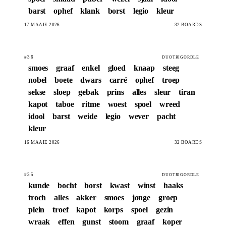
barst
ophef
klank
borst
legio
kleur
17 MAAIE 2026
32 BOARDS
#36
DUOTRIGORDLE
smoes
graaf
enkel
gloed
knaap
steeg
nobel
boete
dwars
carré
ophef
troep
sekse
sloep
gebak
prins
alles
sleur
tiran
kapot
taboe
ritme
woest
spoel
wreed
idool
barst
weide
legio
wever
pacht
kleur
16 MAAIE 2026
32 BOARDS
#35
DUOTRIGORDLE
kunde
bocht
borst
kwast
winst
haaks
troch
alles
akker
smoes
jonge
groep
plein
troef
kapot
korps
spoel
gezin
wraak
effen
gunst
stoom
graaf
koper