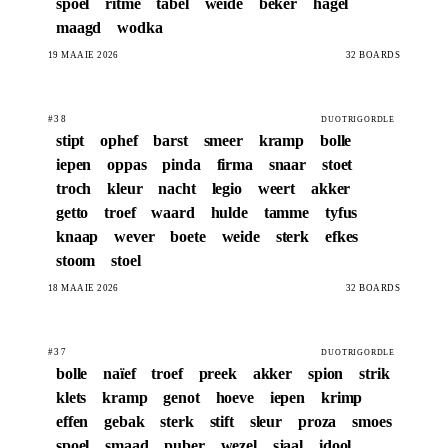
spoel
ritme
tabel
weide
beker
hagel
maagd
wodka
19 MAAIE 2026
32 BOARDS
#38
DUOTRIGORDLE
stipt
ophef
barst
smeer
kramp
bolle
iepen
oppas
pinda
firma
snaar
stoet
troch
kleur
nacht
legio
weert
akker
getto
troef
waard
hulde
tamme
tyfus
knaap
wever
boete
weide
sterk
efkes
stoom
stoel
18 MAAIE 2026
32 BOARDS
#37
DUOTRIGORDLE
bolle
naïef
troef
preek
akker
spion
strik
klets
kramp
genot
hoeve
iepen
krimp
effen
gebak
sterk
stift
sleur
proza
smoes
spoel
smaad
puber
wezel
sjaal
idool