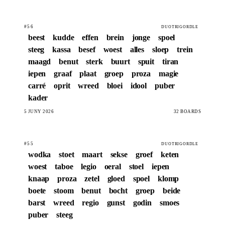
#56
DUOTRIGORDLE
beest
kudde
effen
brein
jonge
spoel
steeg
kassa
besef
woest
alles
sloep
trein
maagd
benut
sterk
buurt
spuit
tiran
iepen
graaf
plaat
groep
proza
magie
carré
oprit
wreed
bloei
idool
puber
kader
5 JUNY 2026
32 BOARDS
#55
DUOTRIGORDLE
wodka
stoet
maart
sekse
groef
keten
woest
taboe
legio
oeral
stoel
iepen
knaap
proza
zetel
gloed
spoel
klomp
boete
stoom
benut
bocht
groep
beide
barst
wreed
regio
gunst
godin
smoes
puber
steeg