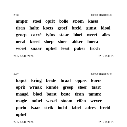
#48
DUOTRIGORDLE
amper
stoel
oprit
bolle
stoom
kassa
tiran
halte
koets
groef
breid
gunst
idool
groep
carré
tyfus
staar
bloei
weert
alles
oeral
kreet
sloep
stoer
akker
hoera
woest
snaar
ophef
feest
puber
troch
28 MAAIE 2026
32 BOARDS
#47
DUOTRIGORDLE
kapot
kring
beide
braaf
oppas
koers
oprit
wraak
kunde
greep
stoer
taart
maagd
bloei
barst
beste
tiran
tamme
magie
nobel
wezel
stoom
effen
wever
porto
tsaar
strik
tocht
tabel
adres
breid
ophef
27 MAAIE 2026
32 BOARDS