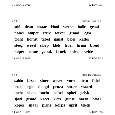
31 MAAIE 2026
32 BOARDS
#50
DUOTRIGORDLE
stift
tiran
snaar
idool
wreed
bolle
graaf
nobel
amper
strik
wever
graad
legio
tocht
komst
tabel
gunst
bloei
kader
steeg
wezel
sloep
klets
troef
firma
breid
koper
ritme
gebak
broek
beker
velde
30 MAAIE 2026
32 BOARDS
#49
DUOTRIGORDLE
saldo
bizar
stoer
wever
vorst
airco
fidel
lente
legio
deugd
proza
smeer
waard
tocht
sloep
bocht
nobel
ophef
gelyk
sjaal
graad
kreet
klets
gunst
hoera
bloei
koper
snaar
prins
korps
april
teken
29 MAAIE 2026
32 BOARDS