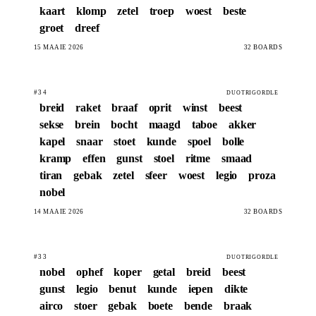
kaart
klomp
zetel
troep
woest
beste
groet
dreef
15 MAAIE 2026
32 BOARDS
#34
DUOTRIGORDLE
breid
raket
braaf
oprit
winst
beest
sekse
brein
bocht
maagd
taboe
akker
kapel
snaar
stoet
kunde
spoel
bolle
kramp
effen
gunst
stoel
ritme
smaad
tiran
gebak
zetel
sfeer
woest
legio
proza
nobel
14 MAAIE 2026
32 BOARDS
#33
DUOTRIGORDLE
nobel
ophef
koper
getal
breid
beest
gunst
legio
benut
kunde
iepen
dikte
airco
stoer
gebak
boete
bende
braak