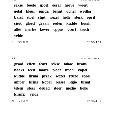
sekse
boete
spoel
oeral
hoeve
woest
getal
kleur
pinda
benut
ophef
wodka
barst
stoel
stipt
wezel
holle
sterk
oprit
sjeik
gloed
graan
reden
kudde
bosch
alles
merke
kever
oppas
voort
troch
velde
11 JUNY 2026
32 BOARDS
#61
DUOTRIGORDLE
graaf
effen
feart
sekse
taboe
brons
haaks
teelt
baars
plaat
troch
kapot
kudde
firma
preek
wezel
reuze
spoel
amper
kring
koper
kassa
legio
braaf
teken
sfeer
deugd
stoer
medio
bolle
kramp
velde
10 JUNY 2026
32 BOARDS