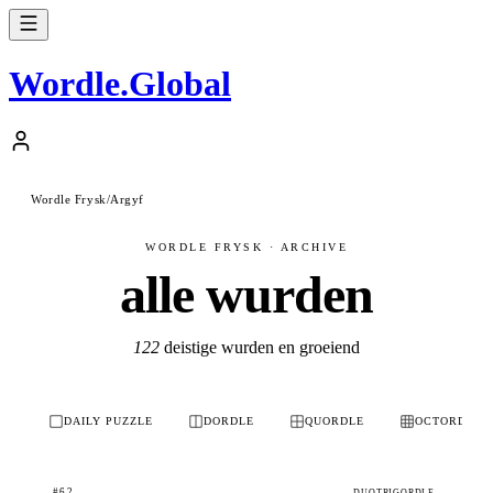
Wordle
.
Global
Wordle Frysk
/
Argyf
WORDLE FRYSK · ARCHIVE
alle wurden
122
deistige wurden en groeiend
DAILY PUZZLE
DORDLE
QUORDLE
OCTORDLE
#62
DUOTRIGORDLE