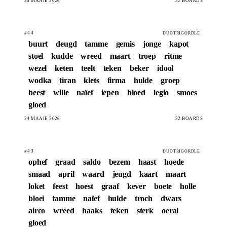
25 MAAIE 2026
32 BOARDS
#44
DUOTRIGORDLE
buurt
deugd
tamme
gemis
jonge
kapot
stoel
kudde
wreed
maart
troep
ritme
wezel
keten
teelt
teken
beker
idool
wodka
tiran
klets
firma
hulde
groep
beest
wille
naïef
iepen
bloed
legio
smoes
gloed
24 MAAIE 2026
32 BOARDS
#43
DUOTRIGORDLE
ophef
graad
saldo
bezem
haast
hoede
smaad
april
waard
jeugd
kaart
maart
loket
feest
hoest
graaf
kever
boete
holle
bloei
tamme
naïef
hulde
troch
dwars
airco
wreed
haaks
teken
sterk
oeral
gloed