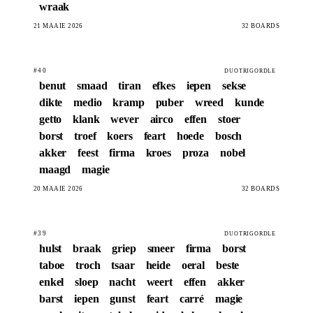
wraak
21 MAAIE 2026
32 BOARDS
#40
DUOTRIGORDLE
benut
smaad
tiran
efkes
iepen
sekse
dikte
medio
kramp
puber
wreed
kunde
getto
klank
wever
airco
effen
stoer
borst
troef
koers
feart
hoede
bosch
akker
feest
firma
kroes
proza
nobel
maagd
magie
20 MAAIE 2026
32 BOARDS
#39
DUOTRIGORDLE
hulst
braak
griep
smeer
firma
borst
taboe
troch
tsaar
heide
oeral
beste
enkel
sloep
nacht
weert
effen
akker
barst
iepen
gunst
feart
carré
magie