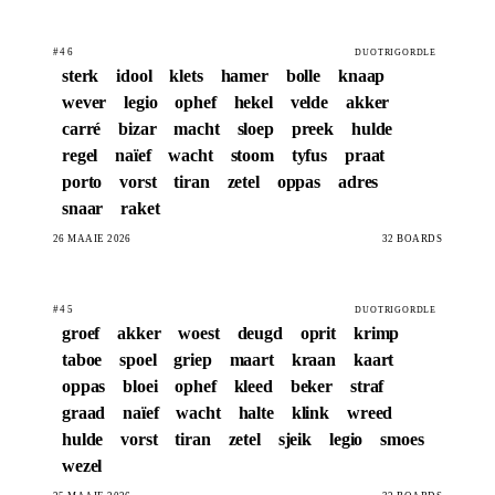
#46
DUOTRIGORDLE
sterk
idool
klets
hamer
bolle
knaap
wever
legio
ophef
hekel
velde
akker
carré
bizar
macht
sloep
preek
hulde
regel
naïef
wacht
stoom
tyfus
praat
porto
vorst
tiran
zetel
oppas
adres
snaar
raket
26 MAAIE 2026
32 BOARDS
#45
DUOTRIGORDLE
groef
akker
woest
deugd
oprit
krimp
taboe
spoel
griep
maart
kraan
kaart
oppas
bloei
ophef
kleed
beker
straf
graad
naïef
wacht
halte
klink
wreed
hulde
vorst
tiran
zetel
sjeik
legio
smoes
wezel