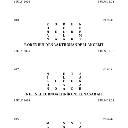
8 JULY 2026
6 UI.WORDS
#88
WAFFLE
R
O
D
E
N
O
E
O
H
U
L
D
E
A
L
M
N
A
A
K
T
RODEN
HULDE
NAAKT
ROHAN
DELLA
NOEMT
7 JULY 2026
6 UI.WORDS
#87
WAFFLE
N
I
E
T
S
I
L
A
K
L
E
U
R
O
N
A
N
O
A
C
H
NIETS
KLEUR
NOACH
NIKON
ELENA
SARAH
6 JULY 2026
6 UI.WORDS
#86
WAFFLE
M
I
N
S
T
A
A
A