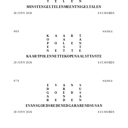
T
E
L
E
N
MINST
ENGEL
TELEN
MEENT
NIGEL
TALEN
30 JUNY 2026
6 UI.WORDS
#80
WAFFLE
K
A
A
R
T
O
A
A
P
O
L
E
N
E
S
T
N
E
T
T
E
KAART
POLEN
NETTE
KOPEN
AALST
TANTE
29 JUNY 2026
6 UI.WORDS
#79
WAFFLE
E
V
A
N
S
D
R
U
G
O
E
D
S
A
N
A
R
E
D
E
N
EVANS
GOEDS
REDEN
EDGAR
AREND
SUSAN
28 JUNY 2026
6 UI.WORDS