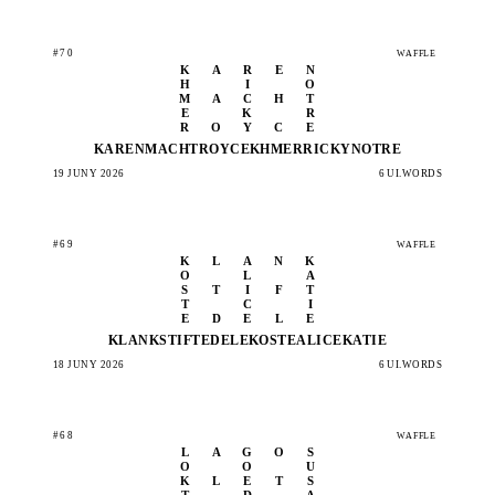
#70
WAFFLE
K
A
R
E
N
H
I
O
M
A
C
H
T
E
K
R
R
O
Y
C
E
KAREN
MACHT
ROYCE
KHMER
RICKY
NOTRE
19 JUNY 2026
6 UI.WORDS
#69
WAFFLE
K
L
A
N
K
O
L
A
S
T
I
F
T
T
C
I
E
D
E
L
E
KLANK
STIFT
EDELE
KOSTE
ALICE
KATIE
18 JUNY 2026
6 UI.WORDS
#68
WAFFLE
L
A
G
O
S
O
O
U
K
L
E
T
S
T
D
A