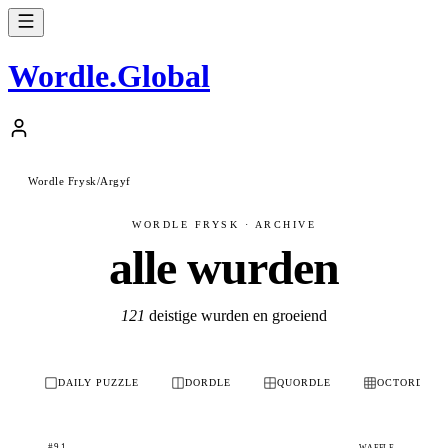
Wordle
.
Global
Wordle Frysk
/
Argyf
WORDLE FRYSK · ARCHIVE
alle wurden
121
deistige wurden en groeiend
DAILY PUZZLE
DORDLE
QUORDLE
OCTORDLE
#91
WAFFLE