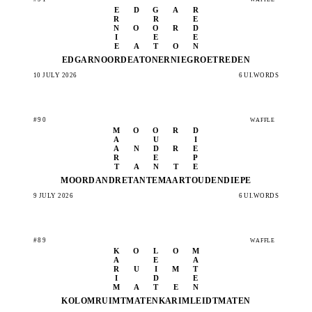
E
D
G
A
R
R
R
E
N
O
O
R
D
I
E
E
E
A
T
O
N
EDGAR
NOORD
EATON
ERNIE
GROET
REDEN
10 JULY 2026
6 UI.WORDS
#90
WAFFLE
M
O
O
R
D
A
U
I
A
N
D
R
E
R
E
P
T
A
N
T
E
MOORD
ANDRE
TANTE
MAART
OUDEN
DIEPE
9 JULY 2026
6 UI.WORDS
#89
WAFFLE
K
O
L
O
M
A
E
A
R
U
I
M
T
I
D
E
M
A
T
E
N
KOLOM
RUIMT
MATEN
KARIM
LEIDT
MATEN