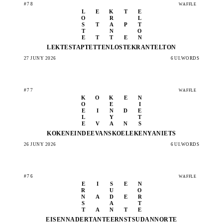
#78
WAFFLE
L
E
K
T
E
O
R
L
S
T
A
P
T
T
N
O
E
T
T
E
N
LEKTE
STAPT
ETTEN
LOSTE
KRANT
ELTON
27 JUNY 2026
6 UI.WORDS
#77
WAFFLE
K
O
K
E
N
O
E
I
E
I
N
D
E
L
Y
T
E
V
A
N
S
KOKEN
EINDE
EVANS
KOELE
KENYA
NIETS
26 JUNY 2026
6 UI.WORDS
#76
WAFFLE
E
I
S
E
N
R
U
O
N
A
D
E
R
S
A
T
T
A
N
T
E
EISEN
NADER
TANTE
ERNST
SUDAN
NORTE