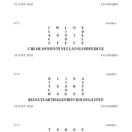
25 JUNY 2026
6 UI.WORDS
#75
WAFFLE
C
H
L
O
E
L
I
D
A
N
N
I
E
U
D
L
S
T
E
V
E
CHLOE
ANNIE
STEVE
CLAUS
LINDE
EDELE
24 JUNY 2026
6 UI.WORDS
#74
WAFFLE
B
I
J
N
A
I
I
S
T
A
A
R
T
C
N
E
H
A
G
E
N
BIJNA
TAART
HAGEN
BITCH
JIANG
ASTEN
23 JUNY 2026
6 UI.WORDS
#73
WAFFLE
T
A
B
O
E