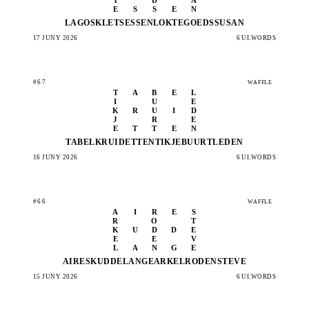
E
S
S
E
N
LAGOS
KLETS
ESSEN
LOKTE
GOEDS
SUSAN
17 JUNY 2026
6 UI.WORDS
#67
WAFFLE
T
A
B
E
L
I
U
E
K
R
U
I
D
J
R
E
E
T
T
E
N
TABEL
KRUID
ETTEN
TIKJE
BUURT
LEDEN
16 JUNY 2026
6 UI.WORDS
#66
WAFFLE
A
I
R
E
S
R
O
T
K
U
D
D
E
E
E
V
L
A
N
G
E
AIRES
KUDDE
LANGE
ARKEL
RODEN
STEVE
15 JUNY 2026
6 UI.WORDS