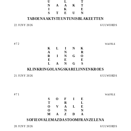
U
L
T
N
A
A
K
T
I
K
E
S
T
E
U
N
TABOE
NAAKT
STEUN
TUNIS
BLAKE
ETTEN
22 JUNY 2026
6 UI.WORDS
#72
WAFFLE
K
L
I
N
K
A
N
R
R
I
N
G
O
E
E
E
L
A
N
G
S
KLINK
RINGO
LANGS
KAREL
INNEN
KROES
21 JUNY 2026
6 UI.WORDS
#71
WAFFLE
S
O
F
I
E
T
R
L
O
V
A
L
E
O
N
N
M
A
Z
D
A
SOFIE
OVALE
MAZDA
STOOM
FRANZ
ELENA
20 JUNY 2026
6 UI.WORDS