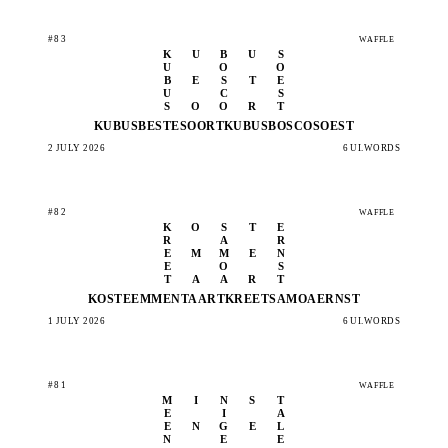
#83
WAFFLE
K
U
B
U
S
U
O
O
B
E
S
T
E
U
C
S
S
O
O
R
T
KUBUS
BESTE
SOORT
KUBUS
BOSCO
SOEST
2 JULY 2026
6 UI.WORDS
#82
WAFFLE
K
O
S
T
E
R
A
R
E
M
M
E
N
E
O
S
T
A
A
R
T
KOSTE
EMMEN
TAART
KREET
SAMOA
ERNST
1 JULY 2026
6 UI.WORDS
#81
WAFFLE
M
I
N
S
T
E
I
A
E
N
G
E
L
N
E
E