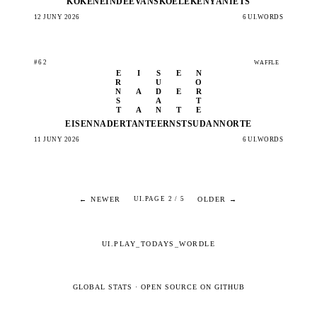
KOKEN
EINDE
EVANS
KOELE
KENYA
NIETS
12 JUNY 2026
6 UI.WORDS
#62
WAFFLE
E
I
S
E
N
R
U
O
N
A
D
E
R
S
A
T
T
A
N
T
E
EISEN
NADER
TANTE
ERNST
SUDAN
NORTE
11 JUNY 2026
6 UI.WORDS
← NEWER
OLDER →
UI.PAGE 2 / 5
UI.PLAY_TODAYS_WORDLE
GLOBAL STATS
·
OPEN SOURCE ON GITHUB