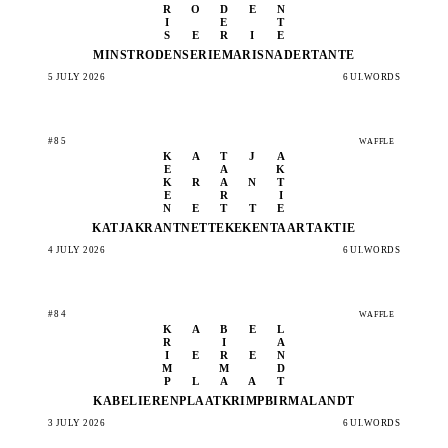
R
O
D
E
N
I
E
T
S
E
R
I
E
MINST
RODEN
SERIE
MARIS
NADER
TANTE
5 JULY 2026
6 UI.WORDS
#85
WAFFLE
K
A
T
J
A
E
A
K
K
R
A
N
T
E
R
I
N
E
T
T
E
KATJA
KRANT
NETTE
KEKEN
TAART
AKTIE
4 JULY 2026
6 UI.WORDS
#84
WAFFLE
K
A
B
E
L
R
I
A
I
E
R
E
N
M
M
D
P
L
A
A
T
KABEL
IEREN
PLAAT
KRIMP
BIRMA
LANDT
3 JULY 2026
6 UI.WORDS