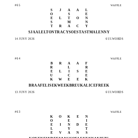
#65
WAFFLE
S
J
A
A
L
O
S
E
E
L
T
O
N
S
M
N
T
R
A
C
Y
SJAAL
ELTON
TRACY
SOEST
ASTMA
LENNY
14 JUNY 2026
6 UI.WORDS
#64
WAFFLE
B
R
A
A
F
R
L
R
E
L
I
S
E
U
C
E
K
W
E
E
K
BRAAF
ELISE
KWEEK
BREUK
ALICE
FREEK
13 JUNY 2026
6 UI.WORDS
#63
WAFFLE
K
O
K
E
N
O
E
I
E
I
N
D
E
L
Y
T
E
V
A
N
S