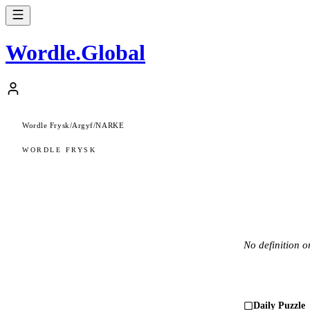
Wordle
.
Global
Wordle Frysk
/
Argyf
/
NARKE
WORDLE FRYSK
No definition on
Daily Puzzle