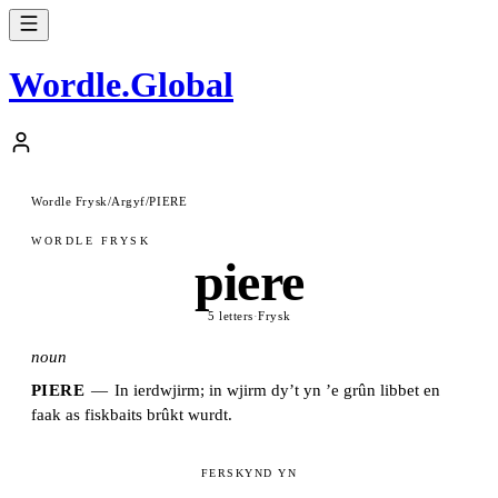
Wordle
.
Global
Wordle Frysk
/
Argyf
/
PIERE
WORDLE FRYSK
piere
5 letters
·
Frysk
noun
PIERE
—
In ierdwjirm; in wjirm dy’t yn ’e grûn libbet en
faak as fiskbaits brûkt wurdt.
FERSKYND YN