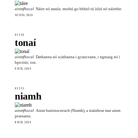
ainmfhocal
Náire nó masla; mothú go bhfuil tú ísliú nó náirithe.
10 IÚIL 2024
#1116
tonaí
ainmfhocal
Dathanna nó scáthanna i gcraiceann, i ngruaig nó i
bpictiúr; ton.
9 IÚIL 2024
#1115
niamh
ainmfhocal
Ainm baininscneach (Niamh), a úsáidtear mar ainm
pearsanta.
8 IÚIL 2024