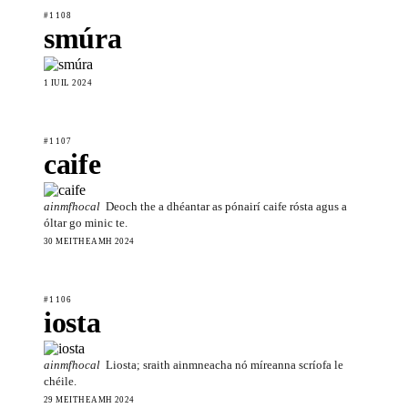
#1108
smúra
1 IÚIL 2024
#1107
caife
ainmfhocal
Deoch the a dhéantar as pónairí caife rósta agus a
óltar go minic te.
30 MEITHEAMH 2024
#1106
iosta
ainmfhocal
Liosta; sraith ainmneacha nó míreanna scríofa le
chéile.
29 MEITHEAMH 2024