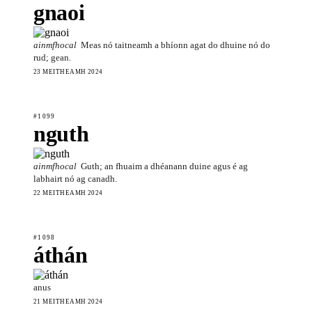
gnaoi
ainmfhocal
Meas nó taitneamh a bhíonn agat do dhuine nó do
rud; gean.
23 MEITHEAMH 2024
#1099
nguth
ainmfhocal
Guth; an fhuaim a dhéanann duine agus é ag
labhairt nó ag canadh.
22 MEITHEAMH 2024
#1098
áthán
anus
21 MEITHEAMH 2024