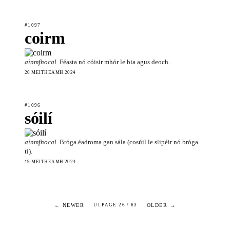
#1097
coirm
ainmfhocal
Féasta nó cóisir mhór le bia agus deoch.
20 MEITHEAMH 2024
#1096
sóilí
ainmfhocal
Bróga éadroma gan sála (cosúil le slipéir nó bróga
tí).
19 MEITHEAMH 2024
← NEWER
OLDER →
UI.PAGE 26 / 63