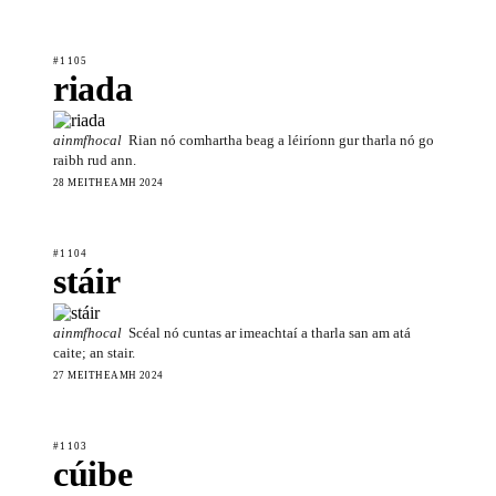
#1105
riada
ainmfhocal
Rian nó comhartha beag a léiríonn gur tharla nó go
raibh rud ann.
28 MEITHEAMH 2024
#1104
stáir
ainmfhocal
Scéal nó cuntas ar imeachtaí a tharla san am atá
caite; an stair.
27 MEITHEAMH 2024
#1103
cúibe