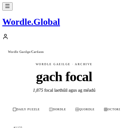
Wordle
.
Global
Wordle Gaeilge
/
Cartlann
WORDLE GAEILGE · ARCHIVE
gach focal
1,875
focal laethúil agus ag méadú
DAILY PUZZLE
DORDLE
QUORDLE
OCTORDLE
#1125