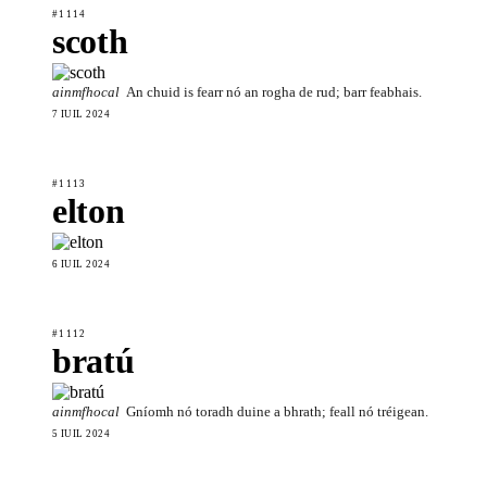
#1114
scoth
ainmfhocal
An chuid is fearr nó an rogha de rud; barr feabhais.
7 IÚIL 2024
#1113
elton
6 IÚIL 2024
#1112
bratú
ainmfhocal
Gníomh nó toradh duine a bhrath; feall nó tréigean.
5 IÚIL 2024