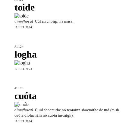
toide
ainmfhocal
Cúl an choirp; na masa.
18 IÚIL 2024
#1124
logha
17 IÚIL 2024
#1123
cuóta
ainmfhocal
Cuid shocraithe nó teorainn shocraithe de rud (m.sh.
cuóta díolacháin nó cuóta iascaigh).
16 IÚIL 2024