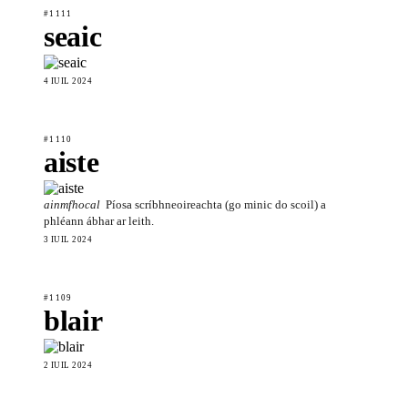
#1111
seaic
4 IÚIL 2024
#1110
aiste
ainmfhocal
Píosa scríbhneoireachta (go minic do scoil) a
phléann ábhar ar leith.
3 IÚIL 2024
#1109
blair
2 IÚIL 2024