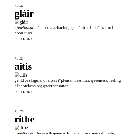
#1122
gláir
ainmfhocal
Láib nó salachar bog, go háirithe i mbóthar nó i
bpoll uisce.
15 IÚIL 2024
#1121
aitis
genitive singular of aiteas (“pleasantness, fun; queerness; feeling
of apprehension; queer sensation…
14 IÚIL 2024
#1120
rithe
ainmfhocal
Duine a fhágann a thír féin chun cónaí i dtír eile;