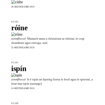
26 MEITHEAMH 2024
#1102
róine
ainmfhocal
Mamach mara a chónaíonn ar chóstaí, le corp
sleamhain agus eiteoga; seal.
25 MEITHEAMH 2024
#1101
ispín
ainmfhocal
Is é ispín an bputóg líonta le feoil agus le spíosraí, a
itear mar ispín (sausage).
24 MEITHEAMH 2024
#1100