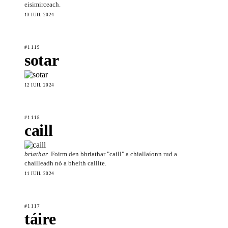
eisimirceach.
13 IÚIL 2024
#1119
sotar
12 IÚIL 2024
#1118
caill
briathar
Foirm den bhriathar "caill" a chiallaíonn rud a
chailleadh nó a bheith caillte.
11 IÚIL 2024
#1117
táire