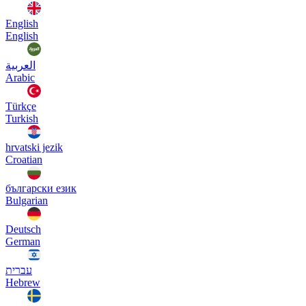
English
English
العربية
Arabic
Türkçe
Turkish
hrvatski jezik
Croatian
български език
Bulgarian
Deutsch
German
עברית
Hebrew