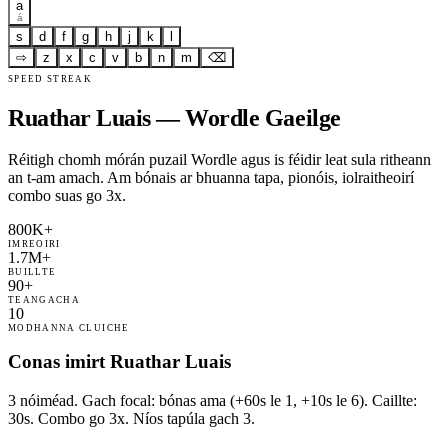
a
á
s
d
f
g
h
j
k
l
⇨
z
x
c
v
b
n
m
⌫
SPEED STREAK
Ruathar Luais — Wordle Gaeilge
Réitigh chomh mórán puzail Wordle agus is féidir leat sula ritheann
an t-am amach. Am bónais ar bhuanna tapa, pionóis, iolraitheoirí
combo suas go 3x.
800K+
IMREOIRI
1.7M+
BUILLTE
90+
TEANGACHA
10
MODHANNA CLUICHE
Conas imirt Ruathar Luais
3 nóiméad. Gach focal: bónas ama (+60s le 1, +10s le 6). Caillte:
30s. Combo go 3x. Níos tapúla gach 3.