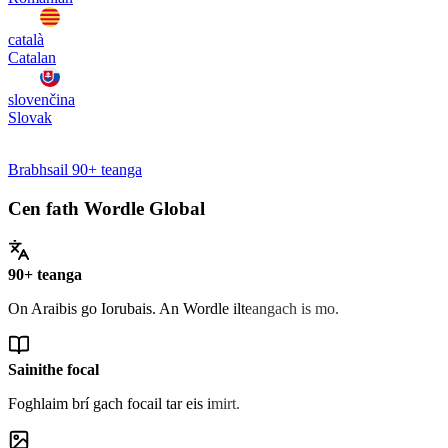
català
Catalan
slovenčina
Slovak
Brabhsail 90+ teanga
Cen fath Wordle Global
90+ teanga
On Araibis go Iorubais. An Wordle ilteangach is mo.
Sainithe focal
Foghlaim brí gach focail tar eis imirt.