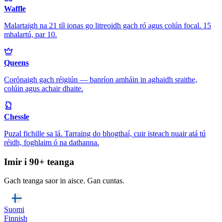
Waffle
Malartaigh na 21 tíl ionas go litreoidh gach ró agus colún focal. 15
mhalartú, par 10.
Queens
Corónaigh gach réigiún — banríon amháin in aghaidh sraithe,
colúin agus achair dhaite.
Chessle
Puzal fichille sa lá. Tarraing do bhogthaí, cuir isteach nuair atá tú
réidh, foghlaim ó na dathanna.
Imir i 90+ teanga
Gach teanga saor in aisce. Gan cuntas.
Suomi
Finnish