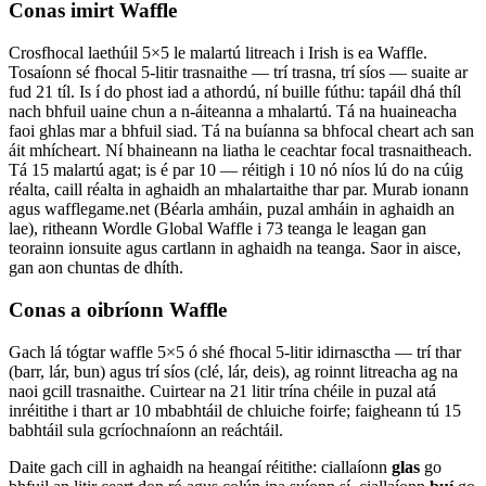
Conas imirt Waffle
Crosfhocal laethúil 5×5 le malartú litreach i Irish is ea Waffle.
Tosaíonn sé fhocal 5-litir trasnaithe — trí trasna, trí síos — suaite ar
fud 21 tíl. Is í do phost iad a athordú, ní buille fúthu: tapáil dhá thíl
nach bhfuil uaine chun a n-áiteanna a mhalartú. Tá na huaineacha
faoi ghlas mar a bhfuil siad. Tá na buíanna sa bhfocal cheart ach san
áit mhícheart. Ní bhaineann na liatha le ceachtar focal trasnaitheach.
Tá 15 malartú agat; is é par 10 — réitigh i 10 nó níos lú do na cúig
réalta, caill réalta in aghaidh an mhalartaithe thar par. Murab ionann
agus wafflegame.net (Béarla amháin, puzal amháin in aghaidh an
lae), ritheann Wordle Global Waffle i 73 teanga le leagan gan
teorainn ionsuite agus cartlann in aghaidh na teanga. Saor in aisce,
gan aon chuntas de dhíth.
Conas a oibríonn Waffle
Gach lá tógtar waffle 5×5 ó shé fhocal 5-litir idirnasctha — trí thar
(barr, lár, bun) agus trí síos (clé, lár, deis), ag roinnt litreacha ag na
naoi gcill trasnaithe. Cuirtear na 21 litir trína chéile in puzal atá
inréitithe i thart ar 10 mbabhtáil de chluiche foirfe; faigheann tú 15
babhtáil sula gcríochnaíonn an reáchtáil.
Daite gach cill in aghaidh na heangaí réitithe: ciallaíonn
glas
go