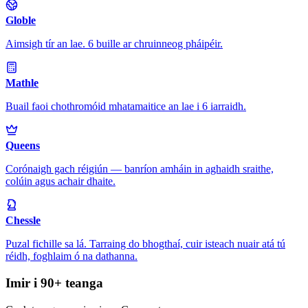
Globle
Aimsigh tír an lae. 6 buille ar chruinneog pháipéir.
Mathle
Buail faoi chothromóid mhatamaitice an lae i 6 iarraidh.
Queens
Corónaigh gach réigiún — banríon amháin in aghaidh sraithe,
colúin agus achair dhaite.
Chessle
Puzal fichille sa lá. Tarraing do bhogthaí, cuir isteach nuair atá tú
réidh, foghlaim ó na dathanna.
Imir i 90+ teanga