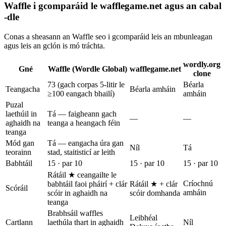
Waffle i gcomparáid le wafflegame.net agus an cabal
-dle
Conas a sheasann an Waffle seo i gcomparáid leis an mbunleagan
agus leis an gclón is mó tráchta.
wordly.org
Gné
Waffle (Wordle Global)
wafflegame.net
clone
73 (gach corpas 5-litir le
Béarla
Teangacha
Béarla amháin
≥100 eangach bhailí)
amháin
Puzal
laethúil in
Tá — faigheann gach
—
—
aghaidh na
teanga a heangach féin
teanga
Mód gan
Tá — eangacha úra gan
Níl
Tá
teorainn
stad, staitisticí ar leith
Babhtáil
15 · par 10
15 · par 10
15 · par 10
Rátáil ★ ceangailte le
Críochnú
babhtáil faoi pháirí + clár
Rátáil ★ + clár
Scóráil
amháin
scóir in aghaidh na
scóir domhanda
teanga
Brabhsáil waffles
Leibhéal
Cartlann
laethúla thart in aghaidh
Níl