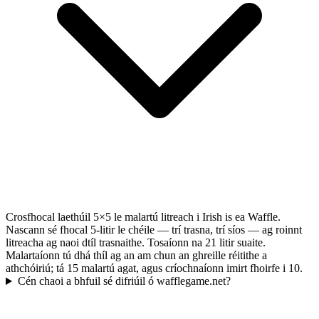
Crosfhocal laethúil 5×5 le malartú litreach i Irish is ea Waffle.
Nascann sé fhocal 5-litir le chéile — trí trasna, trí síos — ag roinnt
litreacha ag naoi dtíl trasnaithe. Tosaíonn na 21 litir suaite.
Malartaíonn tú dhá thíl ag an am chun an ghreille réitithe a
athchóiriú; tá 15 malartú agat, agus críochnaíonn imirt fhoirfe i 10.
Cén chaoi a bhfuil sé difriúil ó wafflegame.net?