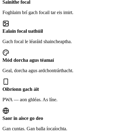
Sainithe focal
Foghlaim brí gach focail tar eis imirt.
Ealaín focal uathúil
Gach focal le léaráid shaincheaptha.
Mód dorcha agus téamaí
Geal, dorcha agus ardchontrárthacht.
Oibríonn gach áit
PWA — aon ghléas. As líne.
Saor in aisce go deo
Gan cuntas. Gan balla íocaíochta.