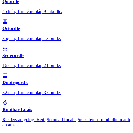
Quordle
4 chlár, 1 mhéarchlár, 9 mbuille.
Octordle
8 gclár, 1 mhéarchlár, 13 buille.
Sedecordle
16 clár, 1 mhéarchlár, 21 buille.
Duotrigordle
32 clár, 1 mhéarchlár, 37 buille.
Ruathar Luais
Rás leis an gclog. Réitigh oiread focal agus is féidir roimh dheireadh
an ama.