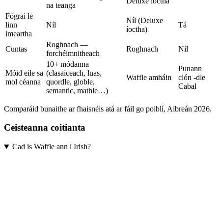
Deluxe íoctha
na teanga
Fógraí le
Níl (Deluxe
linn
Níl
Tá
íoctha)
imeartha
Roghnach —
Cuntas
Roghnach
Níl
forchéimnitheach
10+ módanna
Punann
Móid eile sa
(clasaiceach, luas,
Waffle amháin
clón -dle
mol céanna
quordle, globle,
Cabal
semantic, mathle…)
Comparáid bunaithe ar fhaisnéis atá ar fáil go poiblí, Aibreán 2026.
Ceisteanna coitianta
Cad is Waffle ann i Irish?