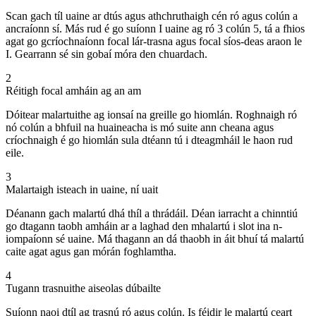
Scan gach tíl uaine ar dtús agus athchruthaigh cén ró agus colún a
ancraíonn sí. Más rud é go suíonn I uaine ag ró 3 colún 5, tá a fhios
agat go gcríochnaíonn focal lár-trasna agus focal síos-deas araon le
I. Gearrann sé sin gobaí móra den chuardach.
2
Réitigh focal amháin ag an am
Dóitear malartuithe ag ionsaí na greille go hiomlán. Roghnaigh ró
nó colún a bhfuil na huaineacha is mó suite ann cheana agus
críochnaigh é go hiomlán sula dtéann tú i dteagmháil le haon rud
eile.
3
Malartaigh isteach in uaine, ní uait
Déanann gach malartú dhá thíl a thrádáil. Déan iarracht a chinntiú
go dtagann taobh amháin ar a laghad den mhalartú i slot ina n-
iompaíonn sé uaine. Má thagann an dá thaobh in áit bhuí tá malartú
caite agat agus gan mórán foghlamtha.
4
Tugann trasnuithe aiseolas dúbailte
Suíonn naoi dtíl ag trasnú ró agus colún. Is féidir le malartú ceart