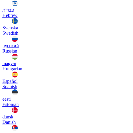
עברית
Hebrew
Svenska
Swedish
русский
Russian
magyar
Hungarian
Español
Spanish
eesti
Estonian
dansk
Danish