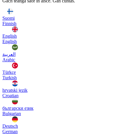
Gach teanga saor in aisce. Gan cuntas.
Suomi
Finnish
English
English
العربية
Arabic
Türkçe
Turkish
hrvatski jezik
Croatian
български език
Bulgarian
Deutsch
German