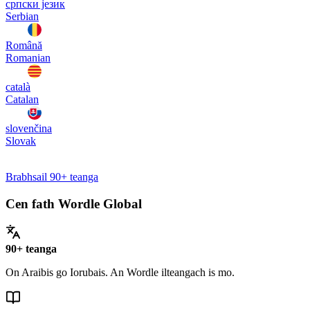
српски језик
Serbian
Română
Romanian
català
Catalan
slovenčina
Slovak
Brabhsail 90+ teanga
Cen fath Wordle Global
90+ teanga
On Araibis go Iorubais. An Wordle ilteangach is mo.