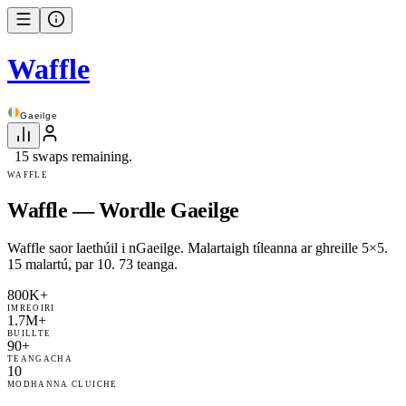
Waffle
Gaeilge
15 swaps remaining.
WAFFLE
Waffle — Wordle Gaeilge
Waffle saor laethúil i nGaeilge. Malartaigh tíleanna ar ghreille 5×5.
15 malartú, par 10. 73 teanga.
800K+
IMREOIRI
1.7M+
BUILLTE
90+
TEANGACHA
10
MODHANNA CLUICHE