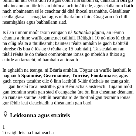
bhfuil an litir ceart don ró agus colún ina suíonn sí, ciallaíonn
buí
go
mbaineann an litir leis an bhfocal ach in áit eile, agus ciallaíonn
liath
nach mbaineann sé le ceachtar dá dhá fhocal trasnaithe. Glasáiltear
cealla glasa — cnag iad agus ní tharlaíonn faic. Cnag aon dá chill
neamhghlas agus babhtálann siad.
Is í an uimhir mhór faoin eangach ná
babhtála fágtha
, an léamh
céanna a rinne wafflegame.net cáiliúil. Réitigh i 10 nó níos lú chun
na cúig réalta a thuilleamh; baintear réalta amháin le gach babhtáil
bhreise (is bua é fós ag 0 réalta ag 15 babhtáil). Taistealaíonn an
rátáil réalta le do théacs comhroinnte ionas go mbeidh a fhios ag
cairde an iarracht, ní hamháin an toradh.
In aghaidh na teanga, ní Béarla amháin. Tógtar an waffle laethúil le
haghaidh
Spáinnise
,
Gearmáinise
,
Tuircise
,
Fionlannaise
, agus
gach corpas tacaithe eile ó linn laethúil 5-litir dúchais na teanga sin
— gan liostaí focal aistrithe, gan Béarlachais aistreach. Tugann mód
gan teorainn sruth gan stad d'eangacha úra ón linn chéanna; déanann
an rianaire sraithe laethúil neamhaird de thorthaí gan teorainn ionas
gur féidir leat cleachtadh a dhéanamh gan baol.
Leideanna agus straiteis
1
Tosaigh leis na huaineacha