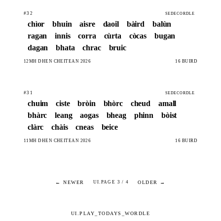
#32
SEDECORDLE
chìor
bhuin
aisre
daoil
bàird
balùn
ragan
innis
corra
cùrta
còcas
bugan
dagan
bhata
chrac
bruic
12MH DHEN CHÈITEAN 2026
16 BÙIRD
#31
SEDECORDLE
chuim
ciste
bròin
bhòrc
cheud
amall
bhàrc
leang
aogas
bheag
phinn
bòist
clàrc
chàis
cneas
beice
11MH DHEN CHÈITEAN 2026
16 BÙIRD
← NEWER
OLDER →
UI.PAGE 3 / 4
UI.PLAY_TODAYS_WORDLE