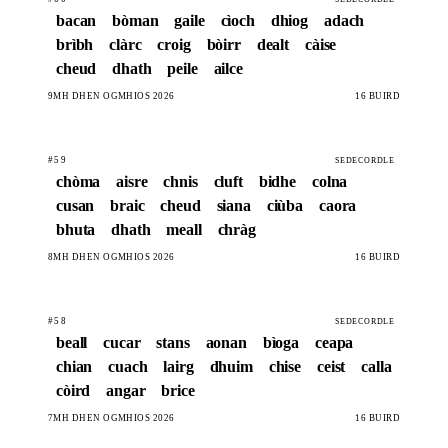
bacan
bòman
gaile
cìoch
dhiog
adach
brìbh
clàrc
croig
bòirr
dealt
càise
cheud
dhath
peile
ailce
9MH DHEN ÒGMHIOS 2026
16 BÙIRD
#59
SEDECORDLE
chòma
aisre
chnis
cluft
bidhe
colna
cusan
braic
cheud
siana
ciùba
caora
bhuta
dhath
meall
chràg
8MH DHEN ÒGMHIOS 2026
16 BÙIRD
#58
SEDECORDLE
beall
cucar
stans
aonan
bìoga
ceapa
chian
cuach
lairg
dhuim
chise
ceist
calla
còird
angar
brice
7MH DHEN ÒGMHIOS 2026
16 BÙIRD