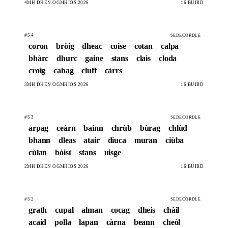
4MH DHEN ÒGMHIOS 2026
16 BÙIRD
#54
SEDECORDLE
coron
bròig
dheac
coise
cotan
calpa
bhàrc
dhurc
gaine
stans
clais
cloda
croig
cabag
cluft
càrrs
3MH DHEN ÒGMHIOS 2026
16 BÙIRD
#53
SEDECORDLE
arpag
ceàrn
bainn
chrùb
bùrag
chlùd
bhann
dleas
atair
diuca
muran
ciùba
cùlan
bòist
stans
uisge
2MH DHEN ÒGMHIOS 2026
16 BÙIRD
#52
SEDECORDLE
grath
cupal
alman
cocag
dheis
chàil
acaid
polla
lapan
càrna
beann
cheòl