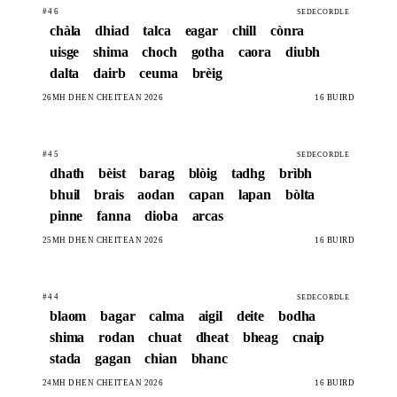
#46
SEDECORDLE
chàla
dhiad
talca
eagar
chill
cònra
uisge
shima
choch
gotha
caora
diubh
dalta
dairb
ceuma
brèig
26MH DHEN CHÈITEAN 2026
16 BÙIRD
#45
SEDECORDLE
dhath
bèist
barag
blòig
tadhg
brìbh
bhuil
brais
aodan
capan
lapan
bòlta
pinne
fanna
dioba
arcas
25MH DHEN CHÈITEAN 2026
16 BÙIRD
#44
SEDECORDLE
blaom
bagar
calma
aigil
deite
bodha
shima
rodan
chuat
dheat
bheag
cnaip
stada
gagan
chian
bhanc
24MH DHEN CHÈITEAN 2026
16 BÙIRD