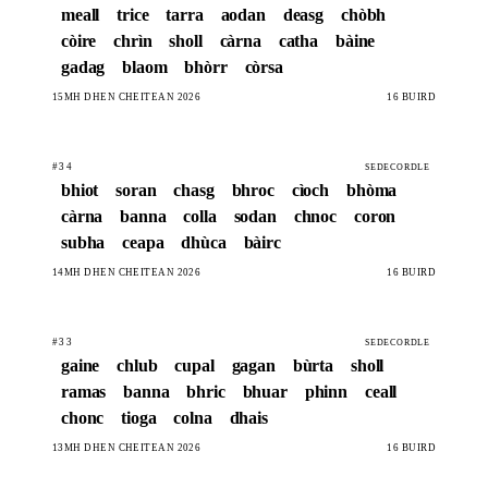
meall
trice
tarra
aodan
deasg
chòbh
còire
chrìn
sholl
càrna
catha
bàine
gadag
blaom
bhòrr
còrsa
15MH DHEN CHÈITEAN 2026
16 BÙIRD
#34
SEDECORDLE
bhiot
soran
chasg
bhroc
cìoch
bhòma
càrna
banna
colla
sodan
chnoc
coron
subha
ceapa
dhùca
bàirc
14MH DHEN CHÈITEAN 2026
16 BÙIRD
#33
SEDECORDLE
gaine
chlub
cupal
gagan
bùrta
sholl
ramas
banna
bhric
bhuar
phinn
ceall
chonc
tioga
colna
dhais
13MH DHEN CHÈITEAN 2026
16 BÙIRD