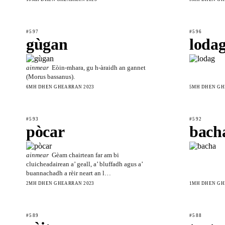
#597
#596
gùgan
loda
ainmear
Eòin-mhara, gu h-àraidh an gannet
(Morus bassanus).
6MH DHEN GHEARRAN 2023
5MH DHEN GH
#593
#592
pòcar
bach
ainmear
Gèam chairtean far am bi
cluicheadairean a’ geall, a’ bluffadh agus a’
buannachadh a rèir neart an l…
2MH DHEN GHEARRAN 2023
1MH DHEN GH
#589
#588