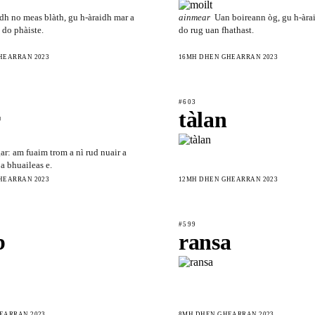
dh no meas blàth, gu h-àraidh mar a
ainmear
Uan boireann òg, gu h-àra
t do phàiste.
do rug uan fhathast.
HEARRAN 2023
16MH DHEN GHEARRAN 2023
#603
r
tàlan
ar: am fuaim trom a nì rud nuair a
 a bhuaileas e.
HEARRAN 2023
12MH DHEN GHEARRAN 2023
#599
b
ransa
EARRAN 2023
8MH DHEN GHEARRAN 2023