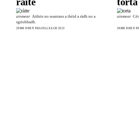
ràite
torta
ainmear
Aithris no seantans a thèid a ràdh no a
ainmear
Cèi
sgrìobhadh.
29MH DHEN FHAOILLEACH 2023
28MH DHEN F