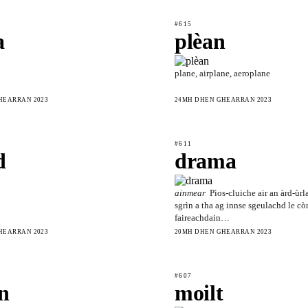
#615
a
plèan
plane, airplane, aeroplane
HEARRAN 2023
24MH DHEN GHEARRAN 2023
#611
d
drama
ainmear
Pìos-cluiche air an àrd-ùrla
sgrìn a tha ag innse sgeulachd le cò
faireachdain…
HEARRAN 2023
20MH DHEN GHEARRAN 2023
#607
n
moilt