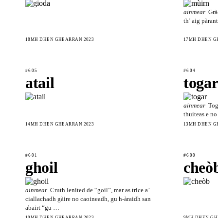
ainmear
Grà
th’ aig pàran
18MH DHEN GHEARRAN 2023
17MH DHEN G
#605
#604
atail
toga
ainmear
Tog
thuiteas e no
14MH DHEN GHEARRAN 2023
13MH DHEN G
#601
#600
ghoil
cheò
ainmear
Cruth lenited de “goil”, mar as trice a’
ciallachadh gàire no caoineadh, gu h‑àraidh san
abairt “gu …
10MH DHEN GHEARRAN 2023
9MH DHEN GH