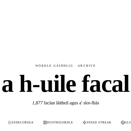
WORDLE GÀIDHLIG · ARCHIVE
a h-uile facal
1,877
faclan làitheil agus a' sìor-fhàs
SEDECORDLE
DUOTRIGORDLE
SPEED STREAK
GL