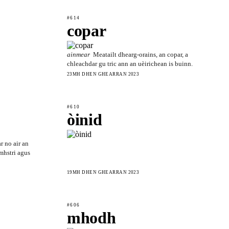
#614
copar
ainmear
Meatailt dhearg-orains, an copar, a
chleachdar gu tric ann an uèirichean is buinn.
23MH DHEN GHEARRAN 2023
#610
òinid
r no air an
mhstri agus
19MH DHEN GHEARRAN 2023
#606
mhodh