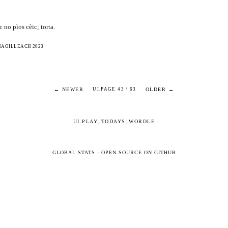
c no pìos cèic; torta.
HAOILLEACH 2023
← NEWER
OLDER →
UI.PAGE 43 / 63
UI.PLAY_TODAYS_WORDLE
GLOBAL STATS
·
OPEN SOURCE ON GITHUB