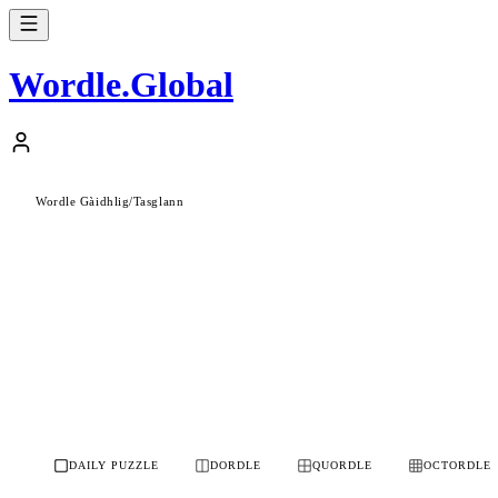
Wordle
.
Global
Wordle Gàidhlig
/
Tasglann
DAILY PUZZLE
DORDLE
QUORDLE
OCTORDLE