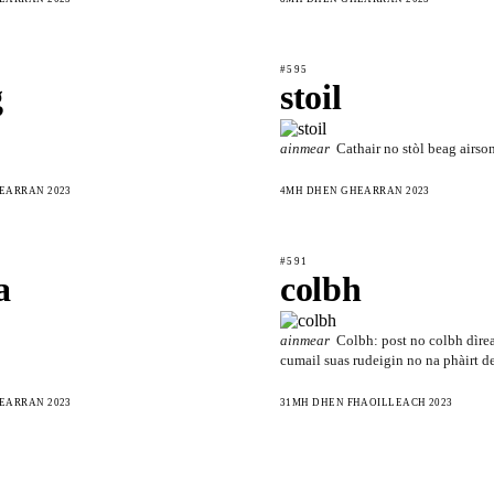
#595
g
stoil
ainmear
Cathair no stòl beag airso
EARRAN 2023
4MH DHEN GHEARRAN 2023
#591
a
colbh
ainmear
Colbh: post no colbh dìrea
cumail suas rudeigin no na phàirt d
EARRAN 2023
31MH DHEN FHAOILLEACH 2023