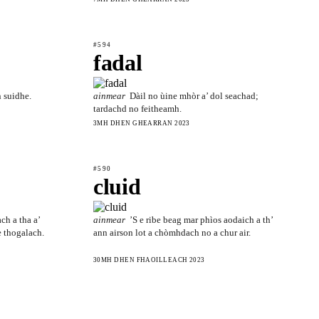
#594
fadal
n suidhe.
ainmear
Dàil no ùine mhòr a’ dol seachad;
tardachd no feitheamh.
3MH DHEN GHEARRAN 2023
#590
cluid
ch a tha a’
ainmear
’S e ribe beag mar phìos aodaich a th’
e thogalach.
ann airson lot a chòmhdach no a chur air.
30MH DHEN FHAOILLEACH 2023