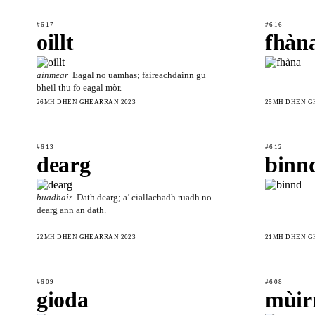
#617
#616
oillt
fhàn
ainmear
Eagal no uamhas; faireachdainn gu
bheil thu fo eagal mòr.
26MH DHEN GHEARRAN 2023
25MH DHEN G
#613
#612
dearg
binn
buadhair
Dath dearg; a’ ciallachadh ruadh no
dearg ann an dath.
22MH DHEN GHEARRAN 2023
21MH DHEN G
#609
#608
gioda
mùir