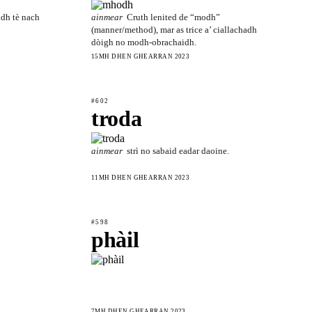
idh tè nach
ainmear
Cruth lenited de “modh”
(manner/method), mar as trice a’ ciallachadh
dòigh no modh-obrachaidh.
15MH DHEN GHEARRAN 2023
#602
troda
ainmear
strì no sabaid eadar daoine.
11MH DHEN GHEARRAN 2023
#598
phàil
7MH DHEN GHEARRAN 2023