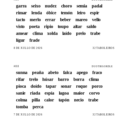
garra
seixo
nudez
choro
semia
padal
rimar
lenda
óbice
temón
leiro
espir
tacto
merlo
errar
beber
mareo
vello
visto
poeta
ripio
toupo
altar
saldo
amear
clima
xolda
laído
prelo
trabe
lígur
frade
8 DE XULLO DE 2026
32 TABOLEIROS
#88
DUOTRIGORDLE
sunna
peaña
abeto
falca
apego
fraco
rifar
trelo
húsar
barro
borra
clima
pioca
doído
tapar
sonar
roque
porco
sanie
riada
espía
lagoa
maior
corvo
colma
pilla
calor
tapón
necio
trabe
tomba
perca
7 DE XULLO DE 2026
32 TABOLEIROS