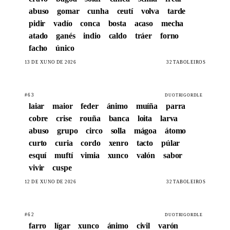
abuso
gomar
cunha
ceutí
volva
tarde
pidir
vadío
conca
bosta
acaso
mecha
atado
ganés
indio
caldo
tráer
forno
facho
único
13 DE XUÑO DE 2026
32 TABOLEIROS
#63
DUOTRIGORDLE
laiar
maior
feder
ánimo
muíña
parra
cobre
crise
rouña
banca
loita
larva
abuso
grupo
circo
solla
mágoa
átomo
curto
curia
cordo
xenro
tacto
púlar
esquí
muftí
vimia
xunco
valón
sabor
vivir
cuspe
12 DE XUÑO DE 2026
32 TABOLEIROS
#62
DUOTRIGORDLE
farro
lígar
xunco
ánimo
civil
varón