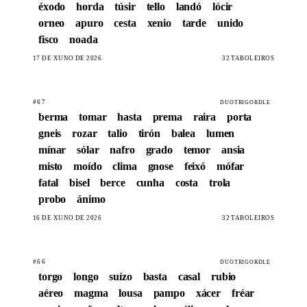
éxodo
horda
túsir
tello
landó
lócir
orneo
apuro
cesta
xenio
tarde
unido
fisco
noada
17 DE XUÑO DE 2026
32 TABOLEIROS
#67
DUOTRIGORDLE
berma
tomar
hasta
prema
raira
porta
gneis
rozar
talio
tirón
balea
lumen
mínar
sólar
nafro
grado
temor
ansia
misto
moído
clima
gnose
feixó
mófar
fatal
bisel
berce
cunha
costa
trola
probo
ánimo
16 DE XUÑO DE 2026
32 TABOLEIROS
#66
DUOTRIGORDLE
torgo
longo
suízo
basta
casal
rubio
aéreo
magma
lousa
pampo
xácer
fréar