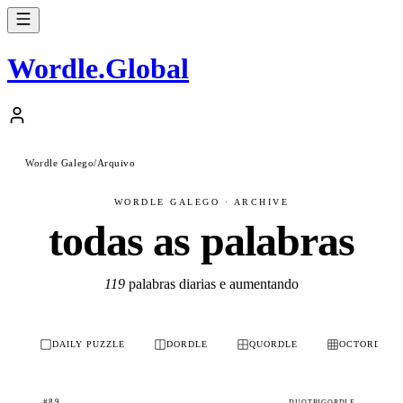
Wordle
.
Global
Wordle Galego
/
Arquivo
WORDLE GALEGO · ARCHIVE
todas as palabras
119
palabras diarias e aumentando
DAILY PUZZLE
DORDLE
QUORDLE
OCTORDLE
#89
DUOTRIGORDLE