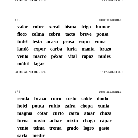
29 DE XUÑO DE 2026
32 TABOLEIROS
#79
DUOTRIGORDLE
valor
cobre
xeral
bisma
trigo
humor
floco
colma
cebra
tacto
breve
pousa
tudel
testa
acaso
prosa
esquí
voíña
landó
expor
carba
luria
manta
brazo
vento
macro
péxar
vital
rapaz
nudez
móbil
lagar
28 DE XUÑO DE 2026
32 TABOLEIROS
#78
DUOTRIGORDLE
renda
brazo
coiro
costo
cable
doído
hotel
pouta
rubio
zafra
chopa
xunta
magma
cótar
curto
carto
atoar
chaza
furna
novío
achar
mixto
chaga
cápar
vento
teima
trema
grado
logro
gasto
sarta
medir