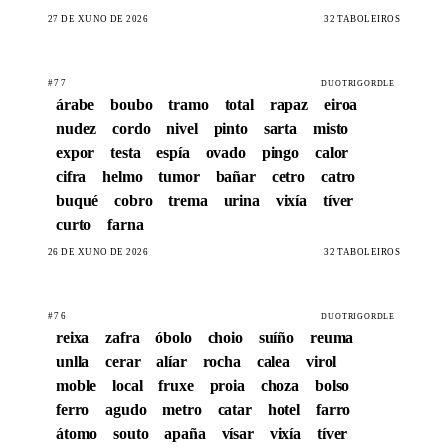
27 DE XUÑO DE 2026
32 TABOLEIROS
#77
DUOTRIGORDLE
árabe
boubo
tramo
total
rapaz
eiroa
nudez
cordo
nivel
pinto
sarta
misto
expor
testa
espía
ovado
pingo
calor
cifra
helmo
tumor
bañar
cetro
catro
buqué
cobro
trema
urina
vixía
tíver
curto
farna
26 DE XUÑO DE 2026
32 TABOLEIROS
#76
DUOTRIGORDLE
reixa
zafra
óbolo
choio
suíño
reuma
unlla
cerar
alíar
rocha
calea
virol
moble
local
fruxe
proia
choza
bolso
ferro
agudo
metro
catar
hotel
farro
átomo
souto
apaña
vísar
vixía
tíver