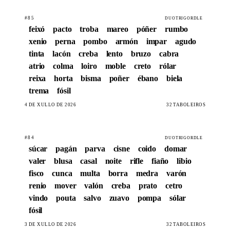
#85
DUOTRIGORDLE
feixó
pacto
troba
mareo
póñer
rumbo
xenio
perna
pombo
armón
impar
agudo
tinta
lacón
creba
lento
bruzo
cabra
atrio
colma
loiro
moble
creto
rólar
reixa
horta
bisma
poñer
ébano
biela
trema
fósil
4 DE XULLO DE 2026
32 TABOLEIROS
#84
DUOTRIGORDLE
súcar
pagán
parva
cisne
coido
domar
valer
blusa
casal
noite
rifle
fiaño
libio
fisco
cunca
multa
borra
medra
varón
renio
mover
valón
creba
prato
cetro
vindo
pouta
salvo
zuavo
pompa
sólar
fósil
3 DE XULLO DE 2026
32 TABOLEIROS