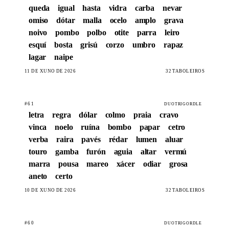
queda
igual
hasta
vidra
carba
nevar
omiso
dótar
malla
ocelo
amplo
grava
noivo
pombo
polbo
otite
parra
leiro
esquí
bosta
grisú
corzo
umbro
rapaz
lagar
naipe
11 DE XUÑO DE 2026
32 TABOLEIROS
#61
DUOTRIGORDLE
letra
regra
dólar
colmo
praia
cravo
vinca
noelo
ruína
bombo
papar
cetro
verba
raira
pavés
rédar
lumen
aluar
touro
gamba
furón
aguia
altar
vermú
marra
pousa
mareo
xácer
odiar
grosa
aneto
certo
10 DE XUÑO DE 2026
32 TABOLEIROS
#60
DUOTRIGORDLE