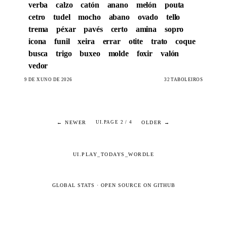
verba
calzo
catón
anano
melón
pouta
cetro
tudel
mocho
abano
ovado
tello
trema
péxar
pavés
certo
amina
sopro
icona
funil
xeira
errar
otite
trato
coque
busca
trigo
buxeo
molde
foxir
valón
vedor
9 DE XUÑO DE 2026
32 TABOLEIROS
← NEWER
OLDER →
UI.PAGE 2 / 4
UI.PLAY_TODAYS_WORDLE
GLOBAL STATS
·
OPEN SOURCE ON GITHUB