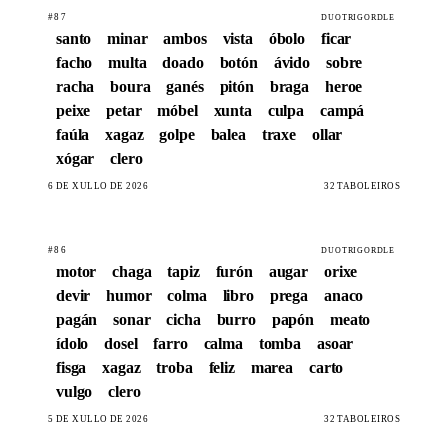
#87
DUOTRIGORDLE
santo
minar
ambos
vista
óbolo
ficar
facho
multa
doado
botón
ávido
sobre
racha
boura
ganés
pitón
braga
heroe
peixe
petar
móbel
xunta
culpa
campá
faúla
xagaz
golpe
balea
traxe
ollar
xógar
clero
6 DE XULLO DE 2026
32 TABOLEIROS
#86
DUOTRIGORDLE
motor
chaga
tapiz
furón
augar
orixe
devir
humor
colma
libro
prega
anaco
pagán
sonar
cicha
burro
papón
meato
ídolo
dosel
farro
calma
tomba
asoar
fisga
xagaz
troba
feliz
marea
carto
vulgo
clero
5 DE XULLO DE 2026
32 TABOLEIROS