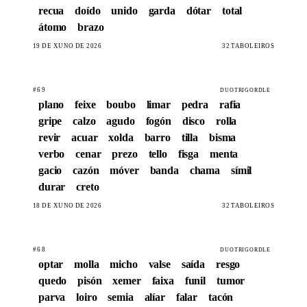
recua
doído
unido
garda
dótar
total
átomo
brazo
19 DE XUÑO DE 2026
32 TABOLEIROS
#69
DUOTRIGORDLE
plano
feixe
boubo
limar
pedra
rafia
gripe
calzo
agudo
fogón
disco
rolla
revir
acuar
xolda
barro
tilla
bisma
verbo
cenar
prezo
tello
fisga
menta
gacio
cazón
móver
banda
chama
símil
durar
creto
18 DE XUÑO DE 2026
32 TABOLEIROS
#68
DUOTRIGORDLE
optar
molla
micho
valse
saída
resgo
quedo
pisón
xemer
faixa
funil
tumor
parva
loiro
semia
alíar
falar
tacón