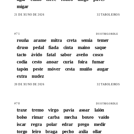
mígar
21 DE XUÑO DE 2026
32 TABOLEIROS
#71
DUOTRIGORDLE
rouña
arame
mitra
creta
semia
temer
druso
pedal
fiada
cinta
maino
saque
tacto
ávido
fatal
sabor
aveño
cosco
codia
cesto
anoar
curia
foira
fumar
tapón
peste
móver
cesta
muíño
augar
extra
nudez
20 DE XUÑO DE 2026
32 TABOLEIROS
#70
DUOTRIGORDLE
traxe
tremo
virgo
pavía
asoar
laión
bolso
rimar
carba
mecha
boxeo
vaído
iscar
regra
polar
edrar
prego
medir
torgo
leiro
braga
pecho
axila
ollar