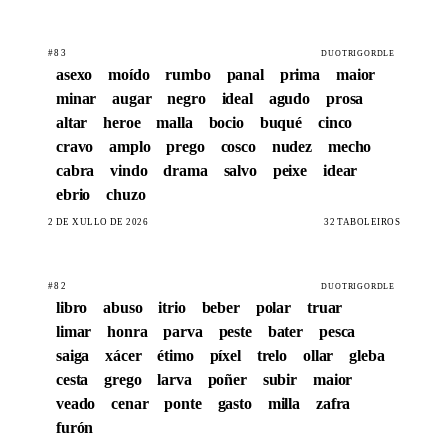
#83
DUOTRIGORDLE
asexo
moído
rumbo
panal
prima
maior
minar
augar
negro
ideal
agudo
prosa
altar
heroe
malla
bocio
buqué
cinco
cravo
amplo
prego
cosco
nudez
mecho
cabra
vindo
drama
salvo
peixe
idear
ebrio
chuzo
2 DE XULLO DE 2026
32 TABOLEIROS
#82
DUOTRIGORDLE
libro
abuso
itrio
beber
polar
truar
limar
honra
parva
peste
bater
pesca
saiga
xácer
étimo
píxel
trelo
ollar
gleba
cesta
grego
larva
poñer
subir
maior
veado
cenar
ponte
gasto
milla
zafra
furón