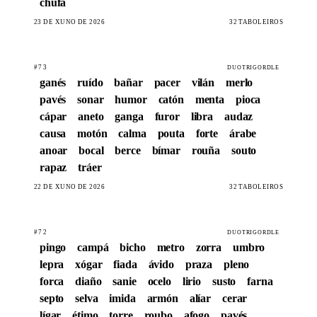
chufa
23 DE XUÑO DE 2026
32 TABOLEIROS
#73
DUOTRIGORDLE
ganés
ruído
bañar
pacer
vilán
merlo
pavés
sonar
humor
catón
menta
pioca
cápar
aneto
ganga
furor
libra
audaz
causa
motón
calma
pouta
forte
árabe
anoar
bocal
berce
bímar
rouña
souto
rapaz
tráer
22 DE XUÑO DE 2026
32 TABOLEIROS
#72
DUOTRIGORDLE
pingo
campá
bicho
metro
zorra
umbro
lepra
xógar
fiada
ávido
praza
pleno
forca
diaño
sanie
ocelo
lirio
susto
farna
septo
selva
imida
armón
alíar
cerar
lígar
étimo
torre
roubo
afogo
pavés