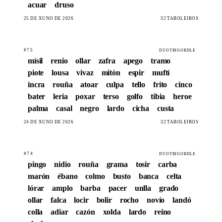
acuar
druso
25 DE XUÑO DE 2026
32 TABOLEIROS
#75
DUOTRIGORDLE
mísil
renio
ollar
zafra
apego
tramo
piote
lousa
vivaz
mitón
espir
muftí
incra
rouña
atoar
culpa
tello
frito
cinco
bater
leria
poxar
terso
golfo
tibia
heroe
palma
casal
negro
lardo
cicha
custa
24 DE XUÑO DE 2026
32 TABOLEIROS
#74
DUOTRIGORDLE
pingo
nidio
rouña
grama
tosir
carba
marón
ébano
colmo
busto
banca
celta
lórar
amplo
barba
pacer
unlla
grado
ollar
falca
locir
bolir
rocho
novío
landó
colla
adiar
cazón
xolda
lardo
reino