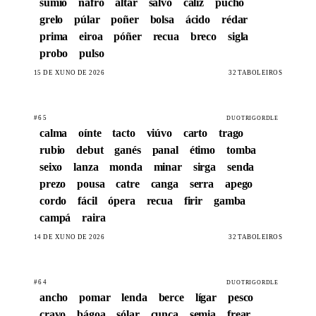
sumio
nafro
altar
salvo
cáliz
pucho
grelo
púlar
poñer
bolsa
ácido
rédar
prima
eiroa
póñer
recua
breco
sigla
probo
pulso
15 DE XUÑO DE 2026
32 TABOLEIROS
#65
DUOTRIGORDLE
calma
oínte
tacto
viúvo
carto
trago
rubio
debut
ganés
panal
étimo
tomba
seixo
lanza
monda
minar
sirga
senda
prezo
pousa
catre
canga
serra
apego
cordo
fácil
ópera
recua
firir
gamba
campá
raira
14 DE XUÑO DE 2026
32 TABOLEIROS
#64
DUOTRIGORDLE
ancho
pomar
lenda
berce
lígar
pesco
cravo
bágoa
sólar
cunca
semia
frear