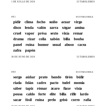
1 DE XULLO DE 2026
32 TABOLEIROS
#81
DUOTRIGORDLE
pidir
clima
focho
suíño
acuar
virgo
disco
lenda
valón
zarra
xógar
amina
cruel
vapor
présa
sexto
vixía
remar
drama
rízar
colla
xabón
billa
bouba
panel
ruína
humor
usual
abuso
cacea
zafra
papón
30 DE XUÑO DE 2026
32 TABOLEIROS
#80
DUOTRIGORDLE
sorgo
aúñar
prato
bando
tirón
búlir
riada
folán
cadro
pacto
tudel
momia
sáber
tapiz
rómar
ácaro
fiaxe
vixía
pousa
caldo
forte
elite
billa
rifle
lardo
sacar
fósil
ruína
prelo
grisú
corro
rafia