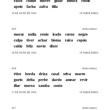
rasco
colmo
mover
guiar
medra
rublo
apoio
facha
zafra
tilla
19 DE XUÑO DE 2026
16 TABOLEIROS
#69
SEDECORDLE
morar
unlla
renio
irado
corno
negro
culpa
tíver
achar
bisma
raira
copón
calda
feliz
novío
dixer
18 DE XUÑO DE 2026
16 TABOLEIROS
#68
SEDECORDLE
ético
borda
driza
casal
selva
mareo
gueto
delta
prebe
dardo
amear
revir
íllar
morea
xamba
couto
17 DE XUÑO DE 2026
16 TABOLEIROS
#67
SEDECORDLE