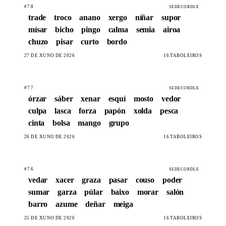
#78
SEDECORDLE
trade
troco
anano
xergo
níñar
supor
mísar
bicho
pingo
calma
semia
airoa
chuzo
pisar
curto
bordo
27 DE XUÑO DE 2026
16 TABOLEIROS
#77
SEDECORDLE
órzar
sáber
xenar
esquí
mosto
vedor
culpa
lasca
forza
papón
xolda
pesca
cinta
bolsa
mango
grupo
26 DE XUÑO DE 2026
16 TABOLEIROS
#76
SEDECORDLE
vedar
xacer
graza
pasar
couso
poder
sumar
garza
púlar
baixo
morar
salón
barro
azume
deñar
meiga
25 DE XUÑO DE 2026
16 TABOLEIROS