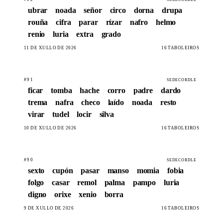
ubrar
noada
señor
circo
dorna
drupa
rouña
cifra
parar
rízar
nafro
helmo
renio
luria
extra
grado
11 DE XULLO DE 2026
16 TABOLEIROS
#91
SEDECORDLE
ficar
tomba
hache
corro
padre
dardo
trema
nafra
checo
laído
noada
resto
virar
tudel
locir
silva
10 DE XULLO DE 2026
16 TABOLEIROS
#90
SEDECORDLE
sexto
cupón
pasar
manso
momia
fobia
folgo
casar
remol
palma
pampo
luria
digno
orixe
xenio
borra
9 DE XULLO DE 2026
16 TABOLEIROS