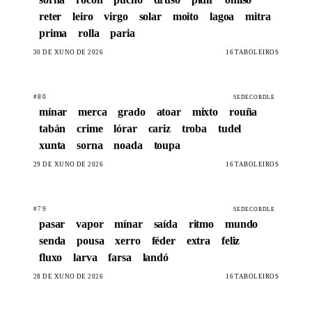
reter
leiro
virgo
solar
moito
lagoa
mitra
prima
rolla
paria
30 DE XUÑO DE 2026
16 TABOLEIROS
#80
SEDECORDLE
mínar
merca
grado
atoar
mixto
rouña
tabán
crime
lórar
cariz
troba
tudel
xunta
sorna
noada
toupa
29 DE XUÑO DE 2026
16 TABOLEIROS
#79
SEDECORDLE
pasar
vapor
mínar
saída
ritmo
mundo
senda
pousa
xerro
féder
extra
feliz
fluxo
larva
farsa
landó
28 DE XUÑO DE 2026
16 TABOLEIROS