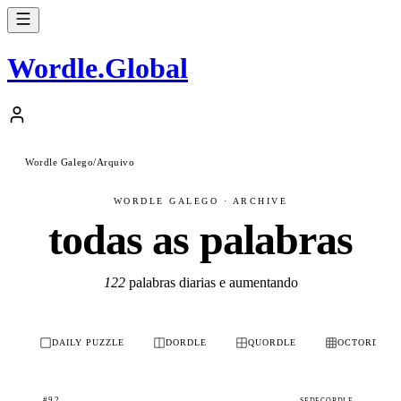
Wordle
.
Global
Wordle Galego
/
Arquivo
WORDLE GALEGO · ARCHIVE
todas as palabras
122
palabras diarias e aumentando
DAILY PUZZLE
DORDLE
QUORDLE
OCTORDLE
#92
SEDECORDLE