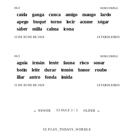
#64
SEDECORDLE
caída
ganga
cunca
amigo
mango
lardo
apego
buqué
torno
locir
acume
xógar
sáber
milla
calma
icona
13 DE XUÑO DE 2026
16 TABOLEIROS
#63
SEDECORDLE
aguia
irmán
lente
fauna
risco
sonar
botín
leite
durar
temón
honor
roubo
illar
antro
fonda
imida
12 DE XUÑO DE 2026
16 TABOLEIROS
← NEWER
OLDER →
UI.PAGE 2 / 5
UI.PLAY_TODAYS_WORDLE