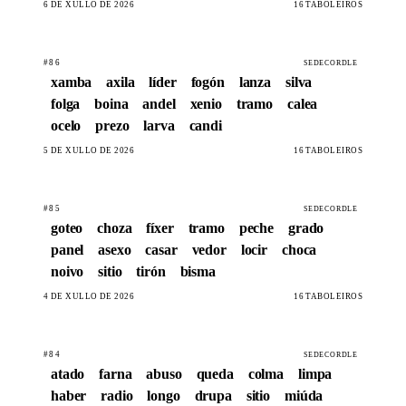
6 DE XULLO DE 2026
16 TABOLEIROS
#86
SEDECORDLE
xamba
axila
líder
fogón
lanza
silva
folga
boina
andel
xenio
tramo
calea
ocelo
prezo
larva
candi
5 DE XULLO DE 2026
16 TABOLEIROS
#85
SEDECORDLE
goteo
choza
fíxer
tramo
peche
grado
panel
asexo
casar
vedor
locir
choca
noivo
sitio
tirón
bisma
4 DE XULLO DE 2026
16 TABOLEIROS
#84
SEDECORDLE
atado
farna
abuso
queda
colma
limpa
haber
radio
longo
drupa
sitio
miúda