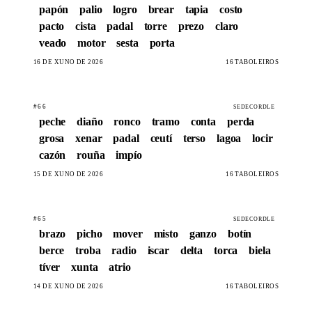
papón
palio
logro
brear
tapia
costo
pacto
cista
padal
torre
prezo
claro
veado
motor
sesta
porta
16 DE XUÑO DE 2026
16 TABOLEIROS
#66
SEDECORDLE
peche
diaño
ronco
tramo
conta
perda
grosa
xenar
padal
ceutí
terso
lagoa
locir
cazón
rouña
impío
15 DE XUÑO DE 2026
16 TABOLEIROS
#65
SEDECORDLE
brazo
picho
mover
misto
ganzo
botín
berce
troba
radio
iscar
delta
torca
biela
tíver
xunta
atrio
14 DE XUÑO DE 2026
16 TABOLEIROS