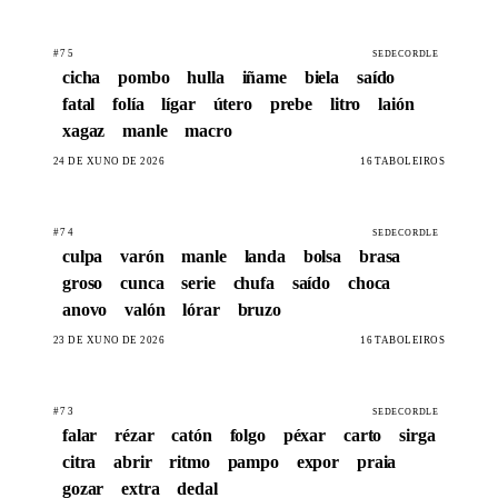
#75
SEDECORDLE
cicha
pombo
hulla
iñame
biela
saído
fatal
folía
lígar
útero
prebe
litro
laión
xagaz
manle
macro
24 DE XUÑO DE 2026
16 TABOLEIROS
#74
SEDECORDLE
culpa
varón
manle
landa
bolsa
brasa
groso
cunca
serie
chufa
saído
choca
anovo
valón
lórar
bruzo
23 DE XUÑO DE 2026
16 TABOLEIROS
#73
SEDECORDLE
falar
rézar
catón
folgo
péxar
carto
sirga
citra
abrir
ritmo
pampo
expor
praia
gozar
extra
dedal