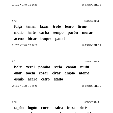
22 DE XUÑO DE 2026
16 TABOLEIROS
#72
SEDECORDLE
folga
temer
taxar
trote
tenro
firme
moito
lente
carba
tempo
pavón
morar
aceno
bicar
buque
panal
21 DE XUÑO DE 2026
16 TABOLEIROS
#71
SEDECORDLE
bolir
xeral
pombo
serio
canón
muftí
ollar
boeta
cozar
eivar
amplo
átomo
osmio
ácaro
cetro
atado
20 DE XUÑO DE 2026
16 TABOLEIROS
#70
SEDECORDLE
tapón
fogón
corro
raira
traza
rinle