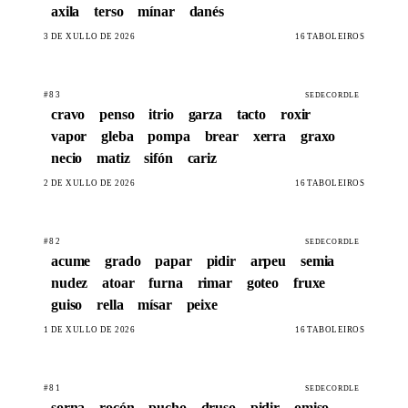
axila
terso
mínar
danés
3 DE XULLO DE 2026
16 TABOLEIROS
#83
SEDECORDLE
cravo
penso
itrio
garza
tacto
roxir
vapor
gleba
pompa
brear
xerra
graxo
necio
matiz
sifón
cariz
2 DE XULLO DE 2026
16 TABOLEIROS
#82
SEDECORDLE
acume
grado
papar
pidir
arpeu
semia
nudez
atoar
furna
rimar
goteo
fruxe
guiso
rella
mísar
peixe
1 DE XULLO DE 2026
16 TABOLEIROS
#81
SEDECORDLE
sorna
rocón
pucho
druso
pidir
omiso