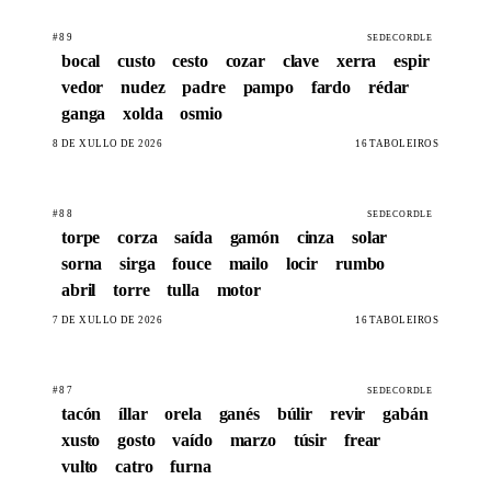
#89
SEDECORDLE
bocal
custo
cesto
cozar
clave
xerra
espir
vedor
nudez
padre
pampo
fardo
rédar
ganga
xolda
osmio
8 DE XULLO DE 2026
16 TABOLEIROS
#88
SEDECORDLE
torpe
corza
saída
gamón
cinza
solar
sorna
sirga
fouce
mailo
locir
rumbo
abril
torre
tulla
motor
7 DE XULLO DE 2026
16 TABOLEIROS
#87
SEDECORDLE
tacón
íllar
orela
ganés
búlir
revir
gabán
xusto
gosto
vaído
marzo
túsir
frear
vulto
catro
furna