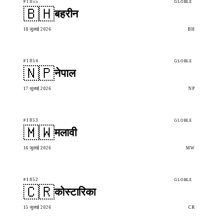
#1855
GLOBLE
🇧🇭
बहरीन
18 जुलाई 2026
BH
#1854
GLOBLE
🇳🇵
नेपाल
17 जुलाई 2026
NP
#1853
GLOBLE
🇲🇼
मलावी
16 जुलाई 2026
MW
#1852
GLOBLE
🇨🇷
कोस्टारिका
15 जुलाई 2026
CR