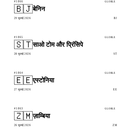
#1866
GLOBLE
🇧🇯
बेनिन
29 जुलाई 2026
BJ
#1865
GLOBLE
🇸🇹
साओ टोम और प्रिंसिपे
28 जुलाई 2026
ST
#1864
GLOBLE
🇪🇪
एस्टोनिया
27 जुलाई 2026
EE
#1863
GLOBLE
🇿🇲
ज़ाम्बिया
26 जुलाई 2026
ZM