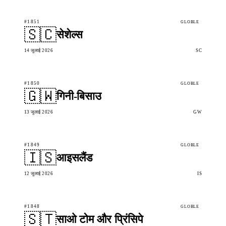
#1851
GLOBLE
🇸🇨
सेशेल्स
14 जुलाई 2026
SC
#1850
GLOBLE
🇬🇼
गिनी-बिसाउ
13 जुलाई 2026
GW
#1849
GLOBLE
🇮🇸
आइसलैंड
12 जुलाई 2026
IS
#1848
GLOBLE
🇸🇹
साओ टोम और प्रिंसिपे