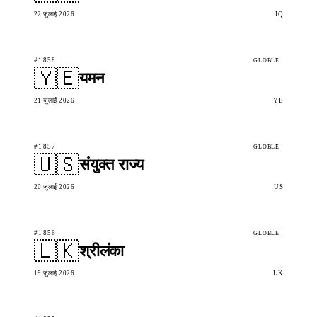
22 जुलाई 2026
IQ
#1858
GLOBLE
🇾🇪
यमन
21 जुलाई 2026
YE
#1857
GLOBLE
🇺🇸
संयुक्त राज्य
20 जुलाई 2026
US
#1856
GLOBLE
🇱🇰
श्रीलंका
19 जुलाई 2026
LK