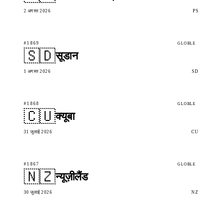
2 अगस्त 2026
PS
#1869
GLOBLE
🇸🇩
सूडान
1 अगस्त 2026
SD
#1868
GLOBLE
🇨🇺
क्यूबा
31 जुलाई 2026
CU
#1867
GLOBLE
🇳🇿
न्यूज़ीलैंड
30 जुलाई 2026
NZ