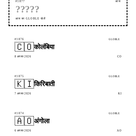
#1877
आज
?
?
?
?
?
आज का GLOBLE खेलें
#1876
GLOBLE
🇨🇴
कोलंबिया
8 अगस्त 2026
CO
#1875
GLOBLE
🇰🇮
किरिबाती
7 अगस्त 2026
KI
#1874
GLOBLE
🇦🇴
अंगोला
6 अगस्त 2026
AO