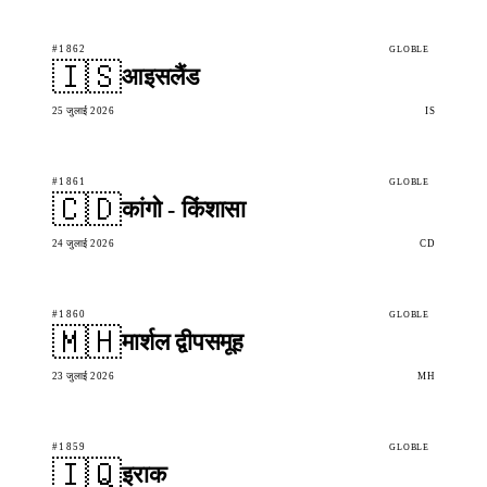
#1862
GLOBLE
🇮🇸
आइसलैंड
25 जुलाई 2026
IS
#1861
GLOBLE
🇨🇩
कांगो - किंशासा
24 जुलाई 2026
CD
#1860
GLOBLE
🇲🇭
मार्शल द्वीपसमूह
23 जुलाई 2026
MH
#1859
GLOBLE
🇮🇶
इराक