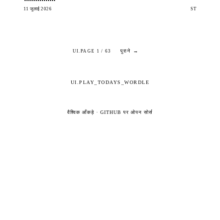
11 जुलाई 2026
ST
पुराने →
UI.PAGE 1 / 63
UI.PLAY_TODAYS_WORDLE
वैश्विक आँकड़े
·
GITHUB पर ओपन सोर्स