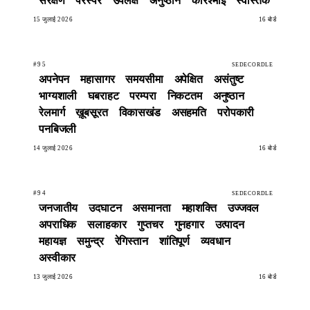
सरंक्षण
परस्पर
उपलक्ष
अनुष्ठान
करिश्माई
स्वस्तिक
15 जुलाई 2026
16 बोर्ड
#95
SEDECORDLE
अपनेपन
महासागर
समयसीमा
अपेक्षित
असंतुष्ट
भाग्यशाली
घबराहट
परम्परा
निकटतम
अनुष्ठान
रेलमार्ग
ख़ूबसूरत
विकासखंड
असहमति
परोपकारी
पनबिजली
14 जुलाई 2026
16 बोर्ड
#94
SEDECORDLE
जनजातीय
उदघाटन
असमानता
महाशक्ति
उज्जवल
अपराधिक
सलाहकार
गुप्तचर
गुनहगार
उत्पादन
महायज्ञ
समुन्द्र
रेगिस्तान
शांतिपूर्ण
व्यवधान
अस्वीकार
13 जुलाई 2026
16 बोर्ड