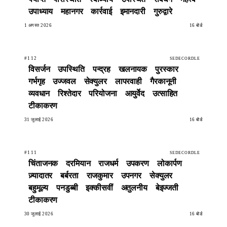
उपाध्याय
महानगर
कार्रवाई
इमानदारी
गुरुद्वारे
1 अगस्त 2026
16 बोर्ड
#112
SEDECORDLE
विसर्जन
उपस्थिति
पन्द्रह
खलनायक
पुरस्कार
गर्भगृह
उज्जवल
सेक्युलर
लापरवाही
गैरकानूनी
व्यवधान
रिश्तेदार
परियोजना
आयुर्वेद
उत्साहित
टीकाकरण
31 जुलाई 2026
16 बोर्ड
#111
SEDECORDLE
चिंताजनक
दरमियान
राजधर्म
उपकरण
लोकार्पण
ज़्यादातर
बर्बरता
राजकुमार
उपनगर
सेक्युलर
बहुमूल्य
पनडुब्बी
इक्कीसवीं
अतुलनीय
बेइज्जती
टीकाकरण
30 जुलाई 2026
16 बोर्ड