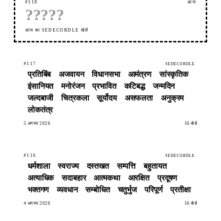
#118
आज
?
?
?
?
?
आज का SEDECORDLE खेलें
#117
SEDECORDLE
प्रतिबिंब
अजवायन
विधानसभा
आमंत्रण
सांस्कृतिक
इंसानियत
मनोरंजन
प्रभावित
कटिबद्ध
जन्मदिन
जल्दबाजी
चित्रकला
सूर्योदय
असफलता
अनुक्रम
लोकतंत्र
5 अगस्त 2026
16 बोर्ड
#116
SEDECORDLE
धर्मशाला
स्वराज्य
दस्तखत
सम्पत्ति
बहुतायत
अत्याधिक
सदाबहार
आत्मकथा
आरक्षित
प्रदूषण
भक्तगण
व्यवधान
सम्बोधित
चतुर्भुज
परिपूर्ण
प्रतीक्षा
4 अगस्त 2026
16 बोर्ड