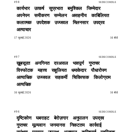
#98
SEDECORDLE
कार्यभार
उत्कर्ष
सुप्रभात
बमुश्किल
जिम्मेदार
अपनेपन
समीकरण
सम्मेलन
असहनीय
काबिलियत
कलात्मक
उपदेशक
उज्जवल
मिलनसार
उपद्रव
अत्याचार
17 जुलाई 2026
16 बोर्ड
#97
SEDECORDLE
ख़ूबसूरत
अनगिनत
दरअसल
भावपूर्ण
गुप्तचर
विस्फोटक
महत्त्व
सहूलियत
धमाकेदार
पौधारोपण
अत्याधिक
उज्जवल
सहकर्मी
चिकित्सक
किलोग्राम
अत्यधिक
16 जुलाई 2026
16 बोर्ड
#96
SEDECORDLE
दृष्टिकोण
घबराहट
बेरोज़गार
अनुपालन
उपद्रव
गुप्तचर
मूल्यवान
जनमानस
निकटतम
कार्रवाई