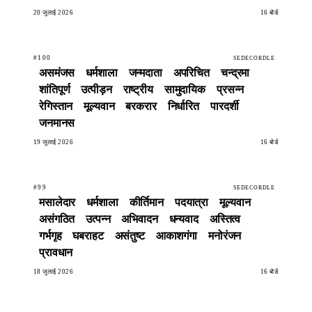
20 जुलाई 2026
16 बोर्ड
#100
SEDECORDLE
असमंजस
धर्मशाला
जन्मदाता
अपरिचित
चन्द्रमा
शांतिपूर्ण
उत्पीड़न
राष्ट्रीय
सामुदायिक
प्रसन्न
रेगिस्तान
मूल्यवान
बरकरार
निर्धारित
पारदर्शी
जनमानस
19 जुलाई 2026
16 बोर्ड
#99
SEDECORDLE
मसालेदार
धर्मशाला
कीर्तिमान
पदयात्रा
मूल्यवान
असंगठित
उत्पन्न
अभिवादन
धन्यवाद
अस्तित्व
गर्भगृह
घबराहट
असंतुष्ट
आकाशगंगा
मनोरंजन
प्रावधान
18 जुलाई 2026
16 बोर्ड