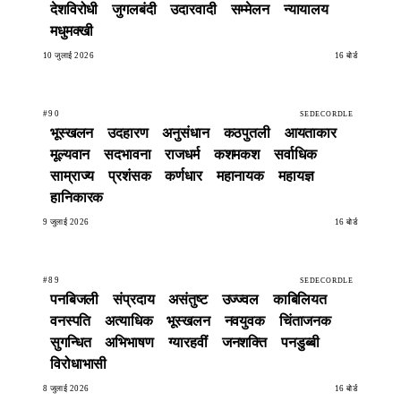
देशविरोधी
जुगलबंदी
उदारवादी
सम्मेलन
न्यायालय
मधुमक्खी
10 जुलाई 2026
16 बोर्ड
#90
SEDECORDLE
भूस्खलन
उदहारण
अनुसंधान
कठपुतली
आयताकार
मूल्यवान
सदभावना
राजधर्म
कशमकश
सर्वाधिक
साम्राज्य
प्रशंसक
कर्णधार
महानायक
महायज्ञ
हानिकारक
9 जुलाई 2026
16 बोर्ड
#89
SEDECORDLE
पनबिजली
संप्रदाय
असंतुष्ट
उज्ज्वल
काबिलियत
वनस्पति
अत्याधिक
भूस्खलन
नवयुवक
चिंताजनक
सुगन्धित
अभिभाषण
ग्यारहवीं
जनशक्ति
पनडुब्बी
विरोधाभासी
8 जुलाई 2026
16 बोर्ड