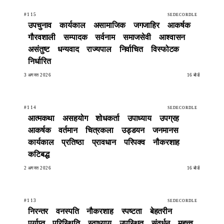
#115
SEDECORDLE
उपचुनाव
कार्यकाल
असामाजिक
जगजाहिर
आकर्षक
गौरवशाली
सम्पादक
सर्वनाम
समाजसेवी
आश्वासन
असंतुष्ट
धन्यवाद
राज्यपाल
निर्वाचित
विस्फोटक
निर्धारित
3 अगस्त 2026
16 बोर्ड
#114
SEDECORDLE
आत्मकथा
असहयोग
शोधकर्ता
उपाध्याय
उपग्रह
आकर्षक
वर्तमान
चित्रकला
उड्डयन
जनमानस
कार्यकाल
प्रतिष्ठा
प्रावधान
परिपक्व
नौकरशाह
कटिबद्ध
2 अगस्त 2026
16 बोर्ड
#113
SEDECORDLE
निरन्तर
वनस्पति
नौकरशाह
स्पष्टता
बेहतरीन
पर्याप्त
परिस्थिति
स्वाध्याय
उपस्थित
संवर्धन
महत्त्व