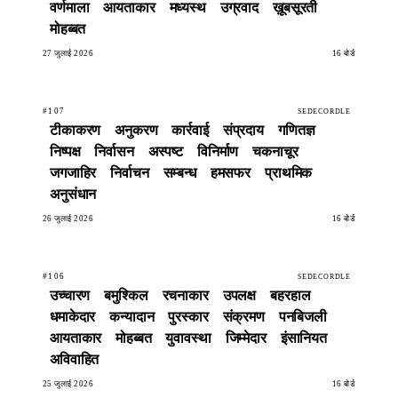
वर्णमाला
आयताकार
मध्यस्थ
उग्रवाद
ख़ूबसूरती
मोहब्बत
27 जुलाई 2026
16 बोर्ड
#107
SEDECORDLE
टीकाकरण
अनुकरण
कार्रवाई
संप्रदाय
गणितज्ञ
निष्पक्ष
निर्वासन
अस्पष्ट
विनिर्माण
चकनाचूर
जगजाहिर
निर्वाचन
सम्बन्ध
हमसफर
प्राथमिक
अनुसंधान
26 जुलाई 2026
16 बोर्ड
#106
SEDECORDLE
उच्चारण
बमुश्किल
रचनाकार
उपलक्ष
बहरहाल
धमाकेदार
कन्यादान
पुरस्कार
संक्रमण
पनबिजली
आयताकार
मोहब्बत
युवावस्था
जिम्मेदार
इंसानियत
अविवाहित
25 जुलाई 2026
16 बोर्ड