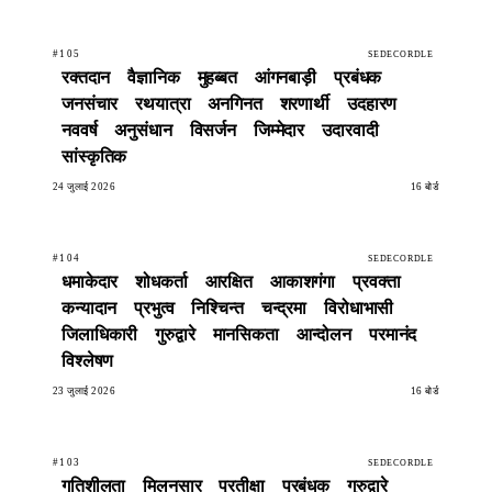
#105
SEDECORDLE
रक्तदान
वैज्ञानिक
मुहब्बत
आंगनबाड़ी
प्रबंधक
जनसंचार
रथयात्रा
अनगिनत
शरणार्थी
उदहारण
नववर्ष
अनुसंधान
विसर्जन
जिम्मेदार
उदारवादी
सांस्कृतिक
24 जुलाई 2026
16 बोर्ड
#104
SEDECORDLE
धमाकेदार
शोधकर्ता
आरक्षित
आकाशगंगा
प्रवक्ता
कन्यादान
प्रभुत्व
निश्चिन्त
चन्द्रमा
विरोधाभासी
जिलाधिकारी
गुरुद्वारे
मानसिकता
आन्दोलन
परमानंद
विश्लेषण
23 जुलाई 2026
16 बोर्ड
#103
SEDECORDLE
गतिशीलता
मिलनसार
प्रतीक्षा
प्रबंधक
गुरुद्वारे