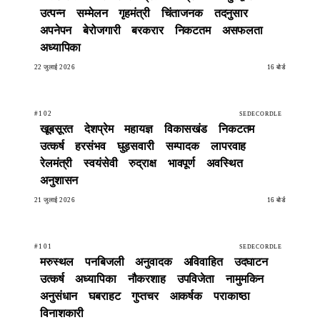
उत्पन्न
सम्मेलन
गृहमंत्री
चिंताजनक
तदनुसार
अपनेपन
बेरोजगारी
बरकरार
निकटतम
असफलता
अध्यापिका
22 जुलाई 2026
16 बोर्ड
#102
SEDECORDLE
खूबसूरत
देशप्रेम
महायज्ञ
विकासखंड
निकटतम
उत्कर्ष
हरसंभव
घुड़सवारी
सम्पादक
लापरवाह
रेलमंत्री
स्वयंसेवी
रुद्राक्ष
भावपूर्ण
अवस्थित
अनुशासन
21 जुलाई 2026
16 बोर्ड
#101
SEDECORDLE
मरुस्थल
पनबिजली
अनुवादक
अविवाहित
उदघाटन
उत्कर्ष
अध्यापिका
नौकरशाह
उपविजेता
नामुमकिन
अनुसंधान
घबराहट
गुप्तचर
आकर्षक
पराकाष्ठा
विनाशकारी