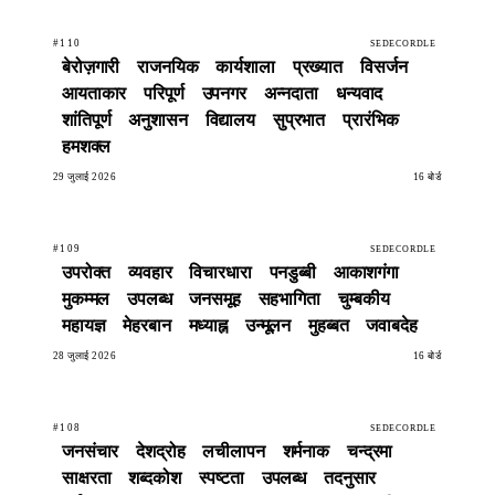
#110
SEDECORDLE
बेरोज़गारी
राजनयिक
कार्यशाला
प्रख्यात
विसर्जन
आयताकार
परिपूर्ण
उपनगर
अन्नदाता
धन्यवाद
शांतिपूर्ण
अनुशासन
विद्यालय
सुप्रभात
प्रारंभिक
हमशक्ल
29 जुलाई 2026
16 बोर्ड
#109
SEDECORDLE
उपरोक्त
व्यवहार
विचारधारा
पनडुब्बी
आकाशगंगा
मुकम्मल
उपलब्ध
जनसमूह
सहभागिता
चुम्बकीय
महायज्ञ
मेहरबान
मध्याह्न
उन्मूलन
मुहब्बत
जवाबदेह
28 जुलाई 2026
16 बोर्ड
#108
SEDECORDLE
जनसंचार
देशद्रोह
लचीलापन
शर्मनाक
चन्द्रमा
साक्षरता
शब्दकोश
स्पष्टता
उपलब्ध
तदनुसार