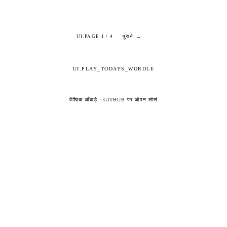
पुराने →
UI.PAGE 1 / 4
UI.PLAY_TODAYS_WORDLE
वैश्विक आँकड़े
·
GITHUB पर ओपन सोर्स