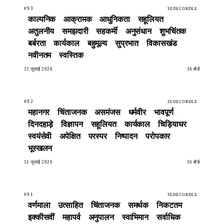
#93
SEDECORDLE
काल्पनिक
आक्रामक
आधुनिकता
सहूलियत
अतुलनीय
समझदारी
सहकर्मी
अनुसंधान
शुभचिंतक
बर्बरता
कार्यकाल
बहुमूल्य
सुप्रभात
विकासखंड
नवीनतम
स्वस्तिक
12 जुलाई 2026
16 बोर्ड
#92
SEDECORDLE
महानगर
चिंताजनक
असमंजस
धर्मवीर
भावपूर्ण
दिनदहाड़े
विज्ञापन
सहूलियत
कार्यकाल
चिड़ियाघर
स्वयंसेवी
अपेक्षित
परस्पर
निष्पादन
परोपकार
भूस्खलन
11 जुलाई 2026
16 बोर्ड
#91
SEDECORDLE
वर्णमाला
उत्साहित
चिंताजनक
समर्थक
निकटतम
इक्कीसवीं
महापर्व
अनुपालन
स्वाभिमान
सर्वाधिक