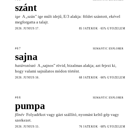
szánt
ige
A „szán” ige múlt idejű, E/3 alakja: földet szántott, ekével
megforgatta a talajt.
2026. JÚNIUS 17.
85 JÁTÉKOK · 65% GYŐZELEM
#67
SEMANTIC EXPLORER
sajna
határozószó
A „sajnos” rövid, bizalmas alakja; azt fejezi ki,
hogy valami sajnálatos módon történt.
2026. JÚNIUS 16.
68 JÁTÉKOK · 66% GYŐZELEM
#66
SEMANTIC EXPLORER
pumpa
főnév
Folyadékot vagy gázt szállító, nyomást keltő gép vagy
szerkezet.
2026. JÚNIUS 15.
76 JÁTÉKOK · 68% GYŐZELEM