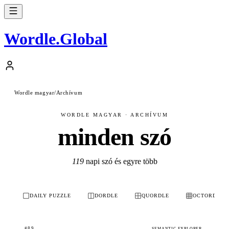
Wordle
.
Global
Wordle magyar
/
Archívum
WORDLE MAGYAR · ARCHÍVUM
minden szó
119
napi szó és egyre több
DAILY PUZZLE
DORDLE
QUORDLE
OCTORDLE
#89
SEMANTIC EXPLORER