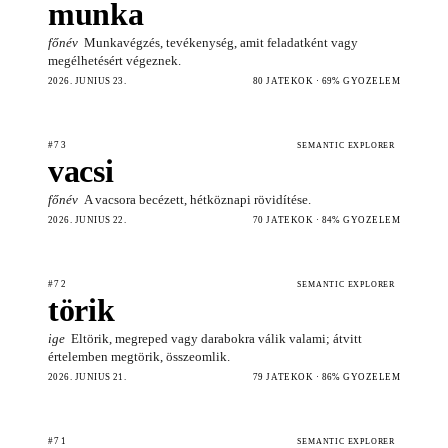
munka
főnév
Munkavégzés, tevékenység, amit feladatként vagy
megélhetésért végeznek.
2026. JÚNIUS 23.
80 JÁTÉKOK · 69% GYŐZELEM
#73
SEMANTIC EXPLORER
vacsi
főnév
A vacsora becézett, hétköznapi rövidítése.
2026. JÚNIUS 22.
70 JÁTÉKOK · 84% GYŐZELEM
#72
SEMANTIC EXPLORER
törik
ige
Eltörik, megreped vagy darabokra válik valami; átvitt
értelemben megtörik, összeomlik.
2026. JÚNIUS 21.
79 JÁTÉKOK · 86% GYŐZELEM
#71
SEMANTIC EXPLORER