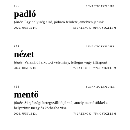
#65
SEMANTIC EXPLORER
padló
főnév
Egy helyiség alsó, járható felülete, amelyen járunk.
2026. JÚNIUS 14.
58 JÁTÉKOK · 91% GYŐZELEM
#64
SEMANTIC EXPLORER
nézet
főnév
Valamiről alkotott vélemény, felfogás vagy álláspont.
2026. JÚNIUS 13.
72 JÁTÉKOK · 78% GYŐZELEM
#63
SEMANTIC EXPLORER
mentő
főnév
Sürgősségi betegszállító jármű, amely mentősökkel a
helyszínre megy és kórházba visz.
2026. JÚNIUS 12.
74 JÁTÉKOK · 73% GYŐZELEM