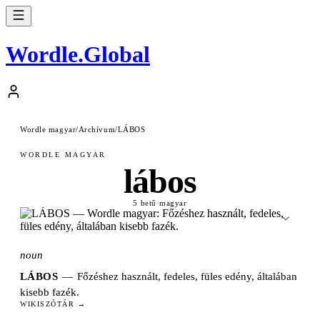
Wordle
.
Global
Wordle magyar
/
Archívum
/
LÁBOS
WORDLE MAGYAR
lábos
5 betű
·
magyar
noun
LÁBOS
—
Főzéshez használt, fedeles, füles edény, általában
kisebb fazék.
WIKISZÓTÁR →