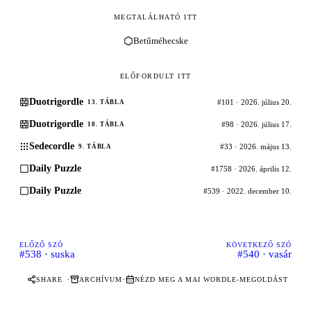
MEGTALÁLHATÓ ITT
Betűméhecske
ELŐFORDULT ITT
Duotrigordle
#101 · 2026. július 20.
13. TÁBLA
Duotrigordle
#98 · 2026. július 17.
10. TÁBLA
Sedecordle
#33 · 2026. május 13.
9. TÁBLA
Daily Puzzle
#1758 · 2026. április 12.
Daily Puzzle
#539 · 2022. december 10.
ELŐZŐ SZÓ
KÖVETKEZŐ SZÓ
#538 · suska
#540 · vasár
·
·
SHARE
ARCHÍVUM
NÉZD MEG A MAI WORDLE-MEGOLDÁST