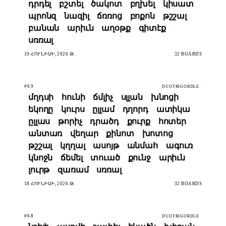
դրդել
բշտել
ծակոտ
բղխել
կիսատ
պրոնզ
նազիլ
ճռռոց
բոքոն
թշշալ
բանան
արիւն
աղօթք
գիտէք
սռռալ
19 ՀՈՒՆԻՍԻ, 2026 Թ.
32 BOARDS
#69
DUOTRIGORDLE
մղդսի
հունի
ճմլիչ
սլլան
խնոցի
եկողը
կուրս
ըլլամ
դղորդ
ատիկա
ըլլաս
թորիչ
դրածդ
քուրք
հոտեր
անտառ
վեղար
քինոտ
խոտոց
թշշալ
կղղալ
ասոյթ
անմահ
ագուռ
կնոջն
ճեմել
տուած
քունջ
արիւն
լուրթ
զառամ
սռռալ
18 ՀՈՒՆԻՍԻ, 2026 Թ.
32 BOARDS
#68
DUOTRIGORDLE