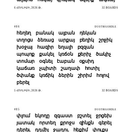
6 ՀՈՒԼԻՍԻ, 2026 Թ.
32 BOARDS
#86
DUOTRIGORDLE
հեղեղ
բանակ
ալբան
դեկան
տղոցս
ձեռաց
արքայ
բեղիկ
շրջիկ
խօջայ
հազիր
եղալի
բզզան
պոպոք
քակել
կռճօն
քերիչ
ծակիչ
տոմար
օգնել
էաբան
օքսիդ
կաճառ
չպիտի
շաղափ
հոտիլ
ծփանք
կռճիկ
ձերին
շիրիմ
հոլով
բերել
5 ՀՈՒԼԻՍԻ, 2026 Թ.
32 BOARDS
#85
DUOTRIGORDLE
փլում
եկողը
զգաստ
բշտել
ջրցեխ
յատակ
որտեղ
քրոջս
զինքն
գերել
դերեւ
դդմիլ
ջադու
հեքիմ
փուքս