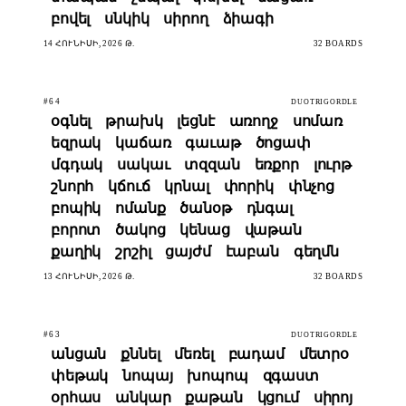
բովել
սնկիկ
սիրող
ձիագի
14 ՀՈՒՆԻՍԻ, 2026 Թ.
32 BOARDS
#64
DUOTRIGORDLE
օգնել
թրախկ
լեցնէ
առողջ
սոմառ
եզրակ
կաճառ
գաւաթ
ծոցափ
մգդակ
սակաւ
տզզան
եռքոր
լուրթ
շնորհ
կճուճ
կրնալ
փորիկ
փնչոց
բոպիկ
ոմանք
ծանօթ
դնգալ
բորոտ
ծակոց
կենաց
վաթան
քաղիկ
շրշիլ
ցայժմ
էաբան
գեղմն
13 ՀՈՒՆԻՍԻ, 2026 Թ.
32 BOARDS
#63
DUOTRIGORDLE
անցան
քննել
մեռել
բադամ
մետրօ
փեթակ
նոպայ
խոպոպ
զգաստ
օրհաս
անկար
քաթան
կցում
սիրոյ