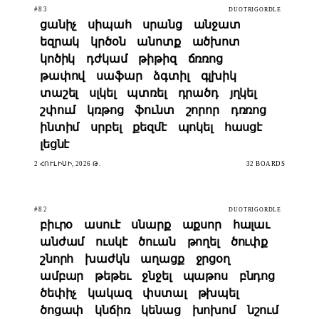
#83
DUOTRIGORDLE
ցանիչ
սիպահ
սրանց
անջատ
եզրակ
կրծօն
անոտք
ածխոտ
կոծիկ
դժկամ
թիթիզ
ճռռոց
թափով
սաֆար
ձգտիլ
գլխիկ
տաշել
սլկել
պտռել
դրածդ
յղկել
շփում
կռթոց
ֆունտ
շորոր
դռռոց
ինտիմ
սրբել
քեզմէ
պոկել
հասցէ
լեցնէ
2 ՀՈՒԼԻՍԻ, 2026 Թ.
32 BOARDS
#82
DUOTRIGORDLE
բիւրօ
ասուէ
սնարք
աքսոր
հալաւ
անժամ
ուսկէ
ծուան
թողել
ծուփք
շնորհ
խաժկն
աղացք
ջրցօղ
ամբար
թեթեւ
ջնջել
պաթոս
բնդոց
ծեփիչ
կակազ
փստալ
թխպել
ծոցափ
կնճիռ
կենաց
խոխոմ
նշում