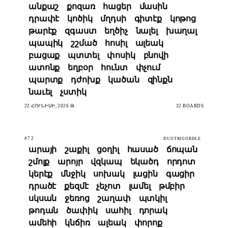
անքաշ
քոզառ
հացեր
մասին
դրափէ
կոծիկ
մղդսի
գիտէք
կոթոց
թարէք
զգաստ
եղծիչ
նալել
խաղալ
պապիկ
շշմած
հոսիլ
ալեակ
բացաք
պտտել
փոսիկ
բնովի
ատոնք
եղբօր
հունտ
փչում
պարտք
դժոխք
կածան
զինքն
նաւել
չստիկ
22 ՀՈՒՆԻՍԻ, 2026 Թ.
32 BOARDS
#72
DUOTRIGORDLE
արայի
շաքիլ
ցօղիլ
հասած
ճոպան
շմոլք
արոյր
վզկապ
եկածդ
որդոտ
կերէք
մնջիկ
սոխակ
լացին
գացիր
դրածէ
քեզմէ
չեչոտ
լամել
թմբիր
սկսան
ջեռոց
շաղափ
պտկիլ
թոդան
ծափիկ
սահիլ
դորակ
ամեհի
կնճիռ
ալեակ
փորոք