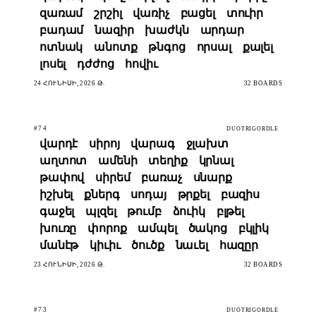
զառամ
շրշիլ
վառիչ
բացել
տուիր
բադամ
նազիր
խաժկն
արդար
ոտնակ
անոտք
թնգոց
որսալ
քալել
լոսել
դժժոց
հովիւ
24 ՀՈՒՆԻՍԻ, 2026 Թ.
32 BOARDS
#74
DUOTRIGORDLE
վարդէ
սիրոյ
վարագ
ջլախտ
աղտոտ
ամենի
տեղիք
կրնալ
թափով
սիրեմ
բառաչ
սնարք
իշխել
քներգ
սոդայ
թրքել
բազիս
գաջել
պլզել
թումբ
ձուիկ
բլթել
խուռը
փորոք
ամպել
ծակոց
բկլիկ
մանէթ
կիւիւ
ծուծք
նաւել
հազըր
23 ՀՈՒՆԻՍԻ, 2026 Թ.
32 BOARDS
#73
DUOTRIGORDLE