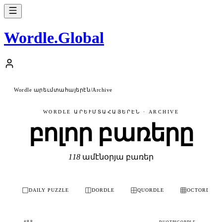
Wordle
.
Global
Wordle արեւմտահայերէն
/
Archive
WORDLE ԱՐԵՒՄՏԱՀԱՅԵՐԷՆ · ARCHIVE
բոլոր բառերը
118
ամէնօրյա բառեր
DAILY PUZZLE
DORDLE
QUORDLE
OCTORDLE
#88