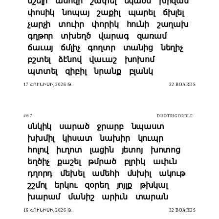
նշելի
ասովի
շափել
եկածն
խիզան
փոսիկ
նոպայ
շաքիլ
պարել
ճխլել
չարչի
տուիր
փորիկ
հունի
շաղախ
գղթոր
տխեղծ
վարագ
զառամ
ճաւայ
ճմլիչ
գողտր
տանից
նեղիչ
բշտել
ձէնով
վաւաշ
խոխոմ
պտտել
զիբիլ
նրանք
բլանկ
17 ՀՈՒՆԻՍԻ, 2026 Թ.
32 BOARDS
#67
DUOTRIGORDLE
սնկիկ
սարած
ջրարբ
նպաստ
խխմիլ
կիսատ
նախիր
կուպր
հոլով
իւղոտ
լացին
յետոյ
խոտոց
եղծիչ
քաշել
թմրած
բլրիկ
աւիւն
դղորդ
մեխել
ամեհի
մսխիլ
ակութ
շշմոլ
երկու
զօրեղ
յոյլք
թխկալ
խարամ
մանիշ
արիւն
տարան
16 ՀՈՒՆԻՍԻ, 2026 Թ.
32 BOARDS