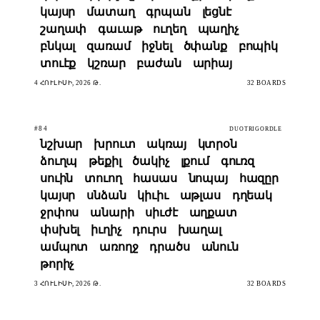
կայսր
մատաղ
գրպան
լեցնէ
շաղափ
գաւաթ
ուղեղ
պաղիչ
բնկալ
զառամ
իջնել
ծփանք
բոպիկ
տուէք
կշռար
բաժան
արիայ
4 ՀՈՒԼԻՍԻ, 2026 Թ.
32 BOARDS
#84
DUOTRIGORDLE
նշխար
խրուտ
ակռայ
կտրօն
ձուղպ
թեքիլ
ծակիչ
լքում
գուռզ
սուին
տուող
հասաս
նոպայ
հազըր
կայսր
սնձան
կիւիւ
աթլաս
դղեակ
ջրփոս
անարի
սիւժէ
աղքատ
փսխել
իւղիչ
դուրս
խաղալ
ամպոտ
առողջ
դրածս
անուն
թորիչ
3 ՀՈՒԼԻՍԻ, 2026 Թ.
32 BOARDS