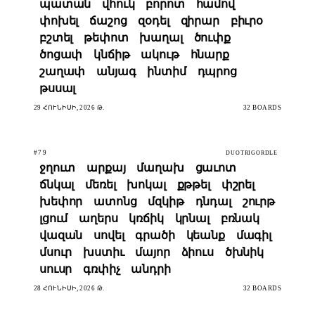
պատան
վհուկ
բորոտ
համով
փոխել
ճաշոց
զօդել
զիրար
բիւրօ
բշտել
թեփոտ
խաղալ
ծուփք
ծոցափ
կնճիթ
ակութ
հնարք
շաղափ
անյագ
ինտիմ
դպրոց
թսսալ
29 ՀՈՒՆԻՍԻ, 2026 Թ.
32 BOARDS
#79
DUOTRIGORDLE
ջղուտ
արքայ
մաղախ
ցաւոտ
ճնկալ
մեռել
խոկալ
քթթել
փշրել
խեփոր
ատոնց
մզկիթ
դնդալ
շուրթ
լցում
աղերս
կռճիկ
կրնալ
բռնակ
վազան
սովել
գրածի
կեանք
մագիլ
մսուր
խստիւ
մայոր
ձիուս
ծխնիկ
սուսր
գռփիչ
անդրի
28 ՀՈՒՆԻՍԻ, 2026 Թ.
32 BOARDS