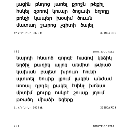
լացին
բնդոց
յառել
քրոջն
թեքիլ
հսկել
զօռով
կուպր
ծոցափ
եղողը
բռնչի
կապեր
խօսիմ
ծուան
մատաղ
շարոց
չգիտի
ծալել
12 ՀՈՒՆԻՍԻ, 2026 Թ.
32 BOARDS
#62
DUOTRIGORDLE
նարդի
հնաոճ
գորգէ
հացով
կնձիկ
եղծիչ
քաղիկ
այլոց
անմիտ
թմրած
կախան
բալետ
խրուտ
հունի
պտտել
ծուփք
լքում
լացին
անժամ
սռռալ
դրդել
քակել
էսինչ
խոնաւ
մրտիմ
քուրք
ոսկրէ
շուաք
յղում
թռածդ
միաձի
եզերք
11 ՀՈՒՆԻՍԻ, 2026 Թ.
32 BOARDS
#61
DUOTRIGORDLE