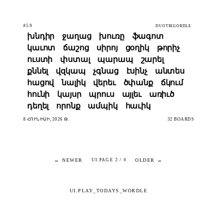
#59
DUOTRIGORDLE
խնդիր
ջաղաց
խուռը
ֆագոտ
կաւոտ
ճաշոց
սիրոյ
ցօղիկ
թորիչ
ուստի
փստալ
պարապ
շարել
քննել
վզկապ
չգնաց
էսինչ
անտես
հացով
նալիկ
վերեւ
ծփանք
ճկում
հունի
կայսր
պրուս
այլեւ
առիւծ
դեղել
որոնք
ամպիկ
հաւիկ
8 ՀՈՒՆԻՍԻ, 2026 Թ.
32 BOARDS
← NEWER
OLDER →
UI.PAGE 2 / 4
UI.PLAY_TODAYS_WORDLE