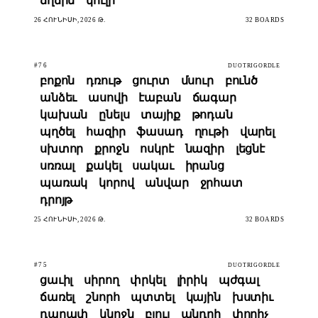
ճղճիմ
կուլի
26 ՀՈՒՆԻՍԻ, 2026 Թ.
32 BOARDS
#76
DUOTRIGORDLE
բոքոն
դռութ
ցուրտ
մսուր
բունծ
անձեւ
ասովի
էաբան
ճագար
կախան
ընելս
տայիք
թոդան
պղծել
հազիր
ֆասադ
ղութի
վարել
սխտոր
քրոջն
ոսկրէ
նազիր
լեցնէ
սռռալ
քակել
սակաւ
իրանց
պառակ
կորով
անվար
ջրհատ
դրոյթ
25 ՀՈՒՆԻՍԻ, 2026 Թ.
32 BOARDS
#75
DUOTRIGORDLE
ցաւիլ
սիրող
փրկել
լիրիկ
պժգալ
ճառել
շնորհ
պտտել
կային
խստիւ
դարափ
կնոջն
բլուլ
անդրի
փորիչ