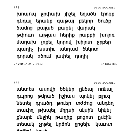
#78
DUOTRIGORDLE
խոպոպ
ջրփախ
յիշել
եղածն
էրոցք
դնդալ
երանք
գաթայ
բեկոր
ծուծք
ծամոց
քալած
բացել
վարակ
թփուտ
աթլաս
հերիք
րաբբի
խոլոռ
մաղախ
չոքել
կորով
խիլոտ
ջրբեր
պաղիչ
խստիւ
անդամ
ծնկոտ
դորակ
օծում
լափել
դողիլ
27 ՀՈՒՆԻՍԻ, 2026 Թ.
32 BOARDS
#77
DUOTRIGORDLE
անտես
ասովի
ծծկեր
ընծայ
ոռնալ
դպրոց
թմրած
իշիաս
պոկել
բլուզ
նետել
դրածդ
թուեր
տժժոց
անդեղ
տաւիղ
թխպել
մղդսի
սկսին
նիկել
քնարէ
մնջիկ
թաղիք
բոցոտ
ըսէին
տեսակ
չրթել
կրճոն
ջրցեխ
կաւոտ