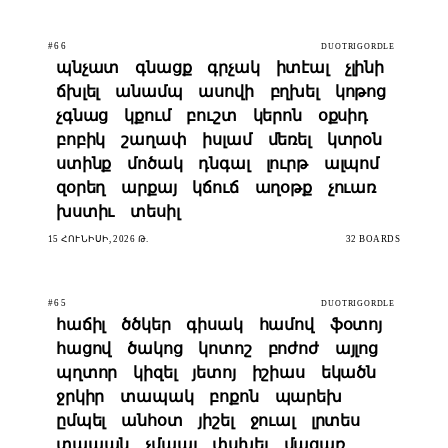
#66
DUOTRIGORDLE
պնչատ
գնացք
գրչակ
իտէալ
չլինի
ճխլել
անամպ
ասովի
բղխել
կոթոց
չգնաց
կքում
բուշտ
կերոն
օքսիդ
բոբիկ
շաղափ
իսլամ
մեռել
կտրօն
ստինք
մոծակ
դնգալ
լուրթ
ալպոմ
զօրեղ
արքայ
կճուճ
աղօթք
չուառ
խստիւ
տեսիլ
15 ՀՈՒՆԻՍԻ, 2026 Թ.
32 BOARDS
#65
DUOTRIGORDLE
հաճիլ
ծծկեր
գիսակ
համով
ֆօտոյ
հացով
ծակոց
կոտոշ
բոժոժ
այլոց
պղտոր
կիզել
յետոյ
իշիաս
եկածն
ջրկիր
տապակ
բոքոն
պարեխ
ըմպել
անհօտ
յիշել
ջուալ
լրտես
տապան
չմպալ
փսխել
մացառ