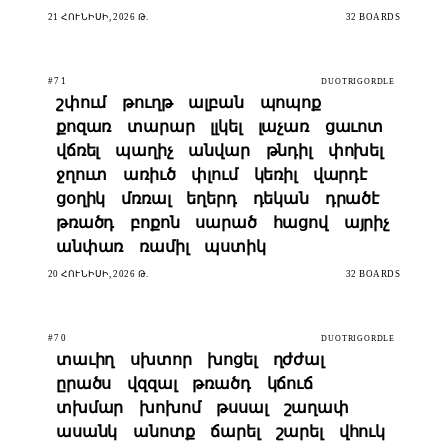
21 ՀՈՒՆԻՍԻ, 2026 Թ.
32 BOARDS
#71
DUOTRIGORDLE
շփում
թուղթ
ալբան
պոպոք
քոզառ
տարար
լլկել
լաչառ
ցաւոտ
վճռել
պաղիչ
անվար
թնդիլ
փոխել
ջղուտ
առիւծ
փլում
կեռիլ
վարդէ
ցօղիկ
մռռալ
եղերդ
դեկան
դրածէ
թռածդ
բոքոն
սարած
հացով
այրիչ
անփառ
ռամիլ
պստիկ
20 ՀՈՒՆԻՍԻ, 2026 Թ.
32 BOARDS
#70
DUOTRIGORDLE
տաւիղ
սխտոր
խոցել
ղժժալ
ըրածս
վզզալ
թռածդ
կճուճ
տխմար
խոխոմ
թսսալ
շաղափ
ասանկ
անոտք
ճարել
շարել
վհուկ