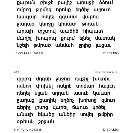
քաթան
բիւջէ
բալիշ
առաջի
ձձում
ծմրոց
թրմոց
որոնք
եղծիչ
աղուտ
կապար
հսկել
զգաստ
վարոց
ջաղաց
կնոջը
կիսատ
թոդան
արայի
փշտով
պաճիճ
հիպատ
մաղիլ
խոպոպ
քուրմ
ելնել
մատակ
նշելի
թմրած
անմահ
ջրլից
լացաւ
10 ՀՈՒՆԻՍԻ, 2026 Թ.
32 BOARDS
#60
DUOTRIGORDLE
վզզոց
մղդսի
ջնջոց
դպչիլ
խստիւ
ոսկոր
փոխել
ոսկրէ
տոմար
հացէդ
դեղել
սլլան
սղղան
ասուէ
կաւար
ջաղաց
քաղիկ
եղծիչ
խոխոջ
զմուռ
գերիչ
լոսոց
վարել
ճպուռ
կրծել
անալի
եկածը
անծիր
սովել
թմբիր
օթեակ
շրջան
9 ՀՈՒՆԻՍԻ, 2026 Թ.
32 BOARDS