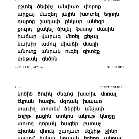
DUOTRIGORDLE
բշտել
ծեփիչ
անփառ
փորոք
արքայ
մազեղ
լային
խտտել
եղողն
դպրոց
շաղափ
ընկար
անեզր
քուրդ
քակել
ճխլել
ֆսսոց
մասին
հաճար
վարագ
մեռել
քեչայ
նախիր
ամուլ
միաձի
մսալի
անոտք
անրակ
ուզել
գիտէք
փեթակ
ցնծին
7 ՀՈՒԼԻՍԻ, 2026 Թ.
32 BOARDS
#87
DUOTRIGORDLE
կոծիծ
ձուիկ
ժնգոց
խստիւ
մռռալ
էկրան
հազիւ
մգդակ
իսպառ
տաւիղ
տոտեմ
ձերին
անչափ
էոլիթ
լացին
տոկոս
ակութ
կնոջը
տուող
դորակ
հացեր
բառաչ
գիտեն
վհուկ
շաղափ
մզկիթ
չլինի
ալպոմ
հսկայ
կրպակ
եզերք
ակռայ