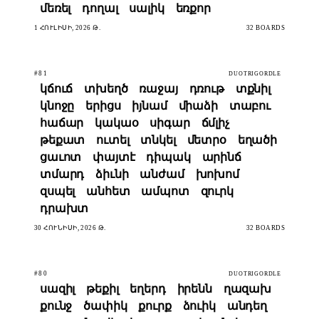
մեռել
դողալ
սալիկ
եռքոր
1 ՀՈՒԼԻՍԻ, 2026 Թ.
32 BOARDS
#81
DUOTRIGORDLE
կճուճ
տխեղծ
ռաջայ
դռութ
տքնիլ
կնոջը
երիցս
իյնամ
միաձի
տաբու
հաճար
կակաօ
սիգար
ճմլիչ
թեքատ
ուտել
տնկել
մետրօ
եղածի
ցաւոտ
փայտէ
դիպակ
արինճ
տմարդ
ձիւնի
անժամ
խոխոմ
զսպել
անհետ
ամպոտ
զուրկ
դրախտ
30 ՀՈՒՆԻՍԻ, 2026 Թ.
32 BOARDS
#80
DUOTRIGORDLE
սազիլ
թեքիլ
եղերդ
իրենն
ղազախ
քունջ
ծափիկ
քուրք
ձուիկ
անդեղ