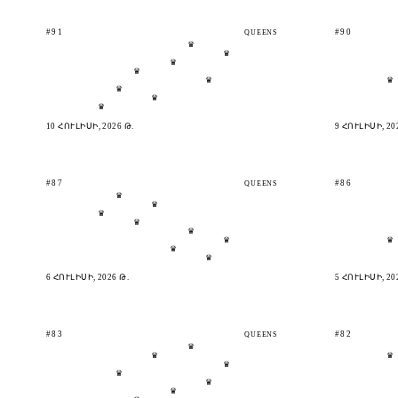
#91
#90
QUEENS
♛
♛
♛
♛
♛
♛
♛
♛
♛
10 ՀՈՒԼԻՍԻ, 2026 Թ.
9 ՀՈՒԼԻՍԻ, 20
#87
#86
QUEENS
♛
♛
♛
♛
♛
♛
♛
♛
♛
6 ՀՈՒԼԻՍԻ, 2026 Թ.
5 ՀՈՒԼԻՍԻ, 20
#83
#82
QUEENS
♛
♛
♛
♛
♛
♛
♛