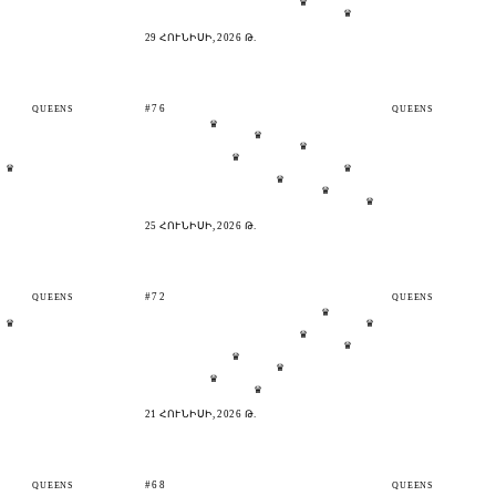
♛
♛
29 ՀՈՒՆԻՍԻ, 2026 Թ.
#76
QUEENS
QUEENS
♛
♛
♛
♛
♛
♛
♛
♛
♛
25 ՀՈՒՆԻՍԻ, 2026 Թ.
#72
QUEENS
QUEENS
♛
♛
♛
♛
♛
♛
♛
♛
♛
21 ՀՈՒՆԻՍԻ, 2026 Թ.
#68
QUEENS
QUEENS