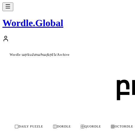
Wordle
.
Global
Wordle արեւմտահայերէն
/
Archive
բ
DAILY PUZZLE
DORDLE
QUORDLE
OCTORDLE