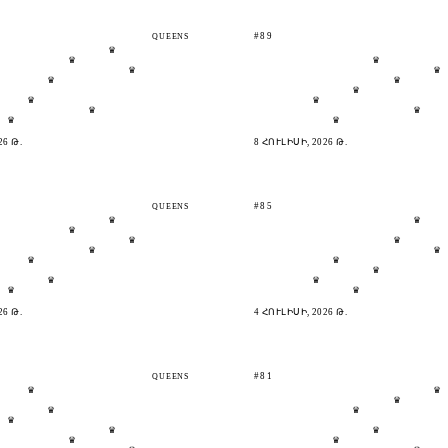
#89
QUEENS
♛
♛
♛
♛
♛
♛
♛
♛
♛
♛
♛
♛
♛
♛
26 Թ.
8 ՀՈՒԼԻՍԻ, 2026 Թ.
#85
QUEENS
♛
♛
♛
♛
♛
♛
♛
♛
♛
♛
♛
♛
♛
♛
26 Թ.
4 ՀՈՒԼԻՍԻ, 2026 Թ.
#81
QUEENS
♛
♛
♛
♛
♛
♛
♛
♛
♛
♛