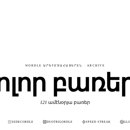
WORDLE ԱՐԵՒՄՏԱՀԱՅԵՐԷՆ · ARCHIVE
ոլոր բառե
121
ամէնօրյա բառեր
SEDECORDLE
DUOTRIGORDLE
SPEED STREAK
GL