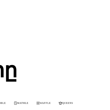
րը
OBLE
MATHLE
WAFFLE
QUEENS