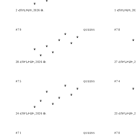
♛
♛
2 ՀՈՒԼԻՍԻ, 2026 Թ.
1 ՀՈՒԼԻՍԻ, 20
#79
#78
QUEENS
♛
♛
♛
♛
♛
♛
♛
♛
♛
28 ՀՈՒՆԻՍԻ, 2026 Թ.
27 ՀՈՒՆԻՍԻ, 2
#75
#74
QUEENS
♛
♛
♛
♛
♛
♛
♛
♛
♛
24 ՀՈՒՆԻՍԻ, 2026 Թ.
23 ՀՈՒՆԻՍԻ, 2
#71
#70
QUEENS