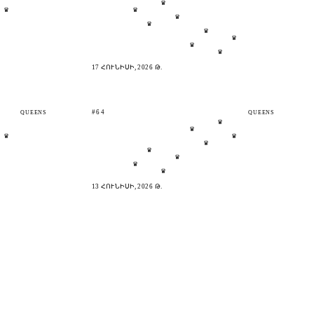
♛
♛
♛
♛
♛
♛
♛
♛
♛
17 ՀՈՒՆԻՍԻ, 2026 Թ.
#64
QUEENS
QUEENS
♛
♛
♛
♛
♛
♛
♛
♛
♛
13 ՀՈՒՆԻՍԻ, 2026 Թ.