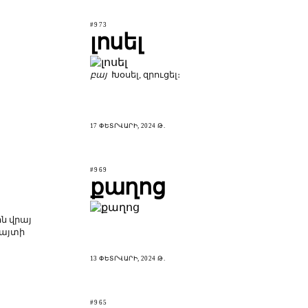
#973
լոսել
բայ
Խօսել, զրուցել։
17 ՓԵՏՐՎԱՐԻ, 2024 Թ.
#969
քաղոց
ն վրայ
 այտի
13 ՓԵՏՐՎԱՐԻ, 2024 Թ.
#965