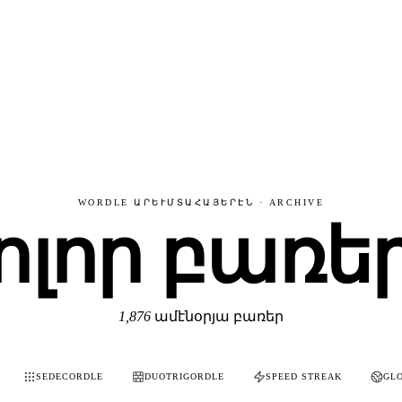
WORDLE ԱՐԵՒՄՏԱՀԱՅԵՐԷՆ · ARCHIVE
ոլոր բառե
1,876
ամէնօրյա բառեր
SEDECORDLE
DUOTRIGORDLE
SPEED STREAK
GL