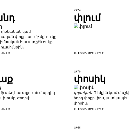
#974
անդ
փլում
Կրօնական կամ
կան փոքր խումբ մը՝ որ կը
հիմնական հաւատքէն ու կը
 ուսմունքին։
2024 Թ.
18 ՓԵՏՐՎԱՐԻ, 2024 Թ.
#970
աք
փոսիկ
մի տեղ հաւաքուած մարդիկ
գոյական
Դէմքին կամ մաշկի
ւ խումբ, ժողով։
եղող փոքր փոս, յատկապէս
փոսիկ։
2024 Թ.
14 ՓԵՏՐՎԱՐԻ, 2024 Թ.
#966