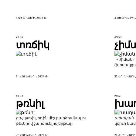
4 ՓԵՏՐՎԱՐԻ, 2024 Թ.
3 ՓԵՏՐՎԱՐԻ, 2
#956
#955
տռճիկ
չիմ
«Չիման»՝
(խօսակց
31 ՀՈՒՆՎԱՐԻ, 2024 Թ.
30 ՀՈՒՆՎԱՐԻ, 
#952
#951
թռնիլ
խա
բայ
թռչիլ, օդին մէջ բարձրանալ ու
ածական
թեւերով շարժուելով երթալ։
կռիւի կամ
27 ՀՈՒՆՎԱՐԻ, 2024 Թ.
26 ՀՈՒՆՎԱՐԻ, 