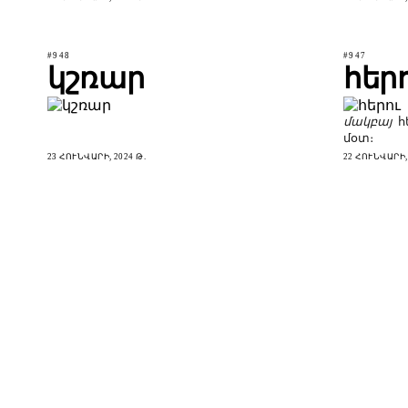
#948
#947
կշռար
հեր
մակբայ
հ
մօտ։
23 ՀՈՒՆՎԱՐԻ, 2024 Թ.
22 ՀՈՒՆՎԱՐԻ, 