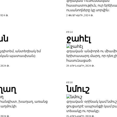
գոյական
Ուսումնական
հաստատութիւն, ուր երեխա
ուսանողները կը սորվին։
024 Թ.
2 ՓԵՏՐՎԱՐԻ, 2024 Թ.
#954
ան
ջահէլ
 չգիտեմ, անտեղեակ եմ
գոյական
անփորձ ու միամ
ական պատասխան):
երիտասարդ մարդ, որ դեռ չ
հասունացած։
2024 Թ.
29 ՀՈՒՆՎԱՐԻ, 2024 Թ.
#950
ղաղ
նմուշ
հանգիստ, խաղաղ, առանց
գոյական
օրինակ կամ նմուշ՝
 աղմուկի։
ցուցադրէ ապրանքի կամ բ
տեսակը ու որակը։
2024 Թ.
25 ՀՈՒՆՎԱՐԻ, 2024 Թ.