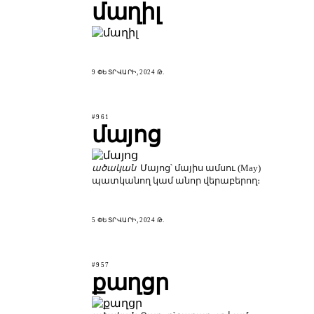
մաղիլ
9 ՓԵՏՐՎԱՐԻ, 2024 Թ.
#961
մայոց
ածական
Մայոց՝ մայիս ամսու (May)
պատկանող կամ անոր վերաբերող։
5 ՓԵՏՐՎԱՐԻ, 2024 Թ.
#957
քաղցր