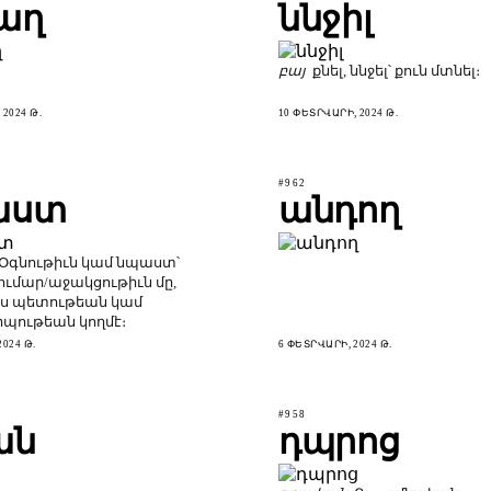
աղ
ննջիլ
բայ
քնել, ննջել՝ քուն մտնել։
2024 Թ.
10 ՓԵՏՐՎԱՐԻ, 2024 Թ.
#962
աստ
անդող
Օգնութիւն կամ նպաստ՝
ումար/աջակցութիւն մը,
ս պետութեան կամ
պութեան կողմէ։
024 Թ.
6 ՓԵՏՐՎԱՐԻ, 2024 Թ.
#958
ան
դպրոց