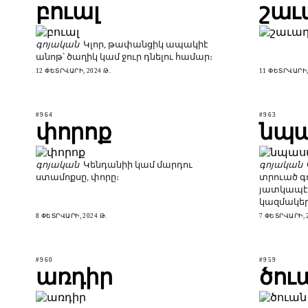
բուալ
շաւ
գոյական
Կլոր, թափանցիկ ապակիէ
անոթ՝ ծաղիկ կամ ջուր դնելու համար։
12 ՓԵՏՐՎԱՐԻ, 2024 Թ.
11 ՓԵՏՐՎԱՐԻ, 
#964
#963
փորոք
նպ
գոյական
Կենդանիի կամ մարդու
գոյական
ստամոքսը, փորը։
տրուած գ
յատկապէ
կազմակեր
8 ՓԵՏՐՎԱՐԻ, 2024 Թ.
7 ՓԵՏՐՎԱՐԻ, 2
#960
#959
առդիր
ծու