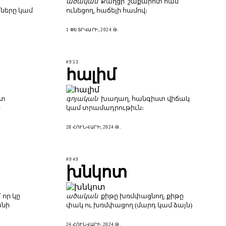
ածական
Քաղցր՝ շաքարոտ համ
ները կամ
ունեցող, հաճելի համով։
1 ՓԵՏՐՎԱՐԻ, 2024 Թ.
#953
հալիմ
իտ
գոյական
խաղաղ, հանգիստ վիճակ
ի
կամ տրամադրութիւն։
28 ՀՈՒՆՎԱՐԻ, 2024 Թ.
#949
խնկոտ
 որ կը
ածական
քիթը խռմփացնող, քիթը
անի
փակ ու խռմփացող (մարդ կամ ձայն)
24 ՀՈՒՆՎԱՐԻ, 2024 Թ.