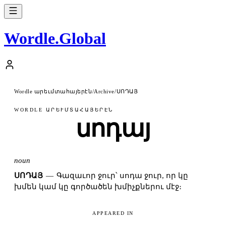
Wordle
.
Global
Wordle արեւմտահայերէն
ՍՈԴԱՅ
/
Archive
/
WORDLE ԱՐԵՒՄՏԱՀԱՅԵՐԷՆ
սոդայ
noun
ՍՈԴԱՅ
—
Գազաւոր ջուր՝ սոդա ջուր, որ կը
խմեն կամ կը գործածեն խմիչքներու մէջ։
APPEARED IN