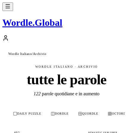
Wordle
.
Global
Wordle Italiano
/
Archivio
WORDLE ITALIANO · ARCHIVIO
tutte le parole
122
parole quotidiane e in aumento
DAILY PUZZLE
DORDLE
QUORDLE
OCTORDLE
#92
SEMANTIC EXPLORER