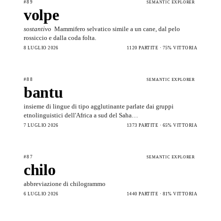
#89
SEMANTIC EXPLORER
volpe
sostantivo
Mammifero selvatico simile a un cane, dal pelo
rossiccio e dalla coda folta.
8 LUGLIO 2026
1120 PARTITE · 75% VITTORIA
#88
SEMANTIC EXPLORER
bantu
insieme di lingue di tipo agglutinante parlate dai gruppi
etnolinguistici dell'Africa a sud del Saha…
7 LUGLIO 2026
1373 PARTITE · 65% VITTORIA
#87
SEMANTIC EXPLORER
chilo
abbreviazione di chilogrammo
6 LUGLIO 2026
1440 PARTITE · 81% VITTORIA