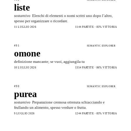
liste
sostantivo
Elenchi di elementi o nomi scritti uno dopo l’altro,
spesso per organizzare o ricordare.
11 LUGLIO 2026
1144 PARTITE · 83% VITTORIA
#91
SEMANTIC EXPLORER
omone
definizione mancante; se vuoi, aggiungila tu
10 LUGLIO 2026
1354 PARTITE · 86% VITTORIA
#90
SEMANTIC EXPLORER
purea
sostantivo
Preparazione cremosa ottenuta schiacciando e
frullando un alimento, spesso verdure o frutta.
9 LUGLIO 2026
1244 PARTITE · 83% VITTORIA