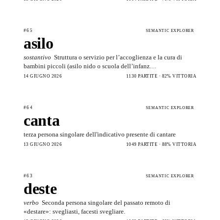
#65
SEMANTIC EXPLORER
asilo
sostantivo
Struttura o servizio per l’accoglienza e la cura di
bambini piccoli (asilo nido o scuola dell’infanz…
14 GIUGNO 2026
1130 PARTITE · 82% VITTORIA
#64
SEMANTIC EXPLORER
canta
terza persona singolare dell'indicativo presente di cantare
13 GIUGNO 2026
1049 PARTITE · 88% VITTORIA
#63
SEMANTIC EXPLORER
deste
verbo
Seconda persona singolare del passato remoto di
«destare»: svegliasti, facesti svegliare.