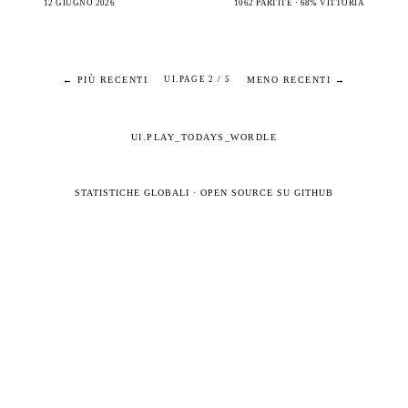
12 GIUGNO 2026
1062 PARTITE · 68% VITTORIA
← PIÙ RECENTI
MENO RECENTI →
UI.PAGE 2 / 5
UI.PLAY_TODAYS_WORDLE
STATISTICHE GLOBALI
·
OPEN SOURCE SU GITHUB