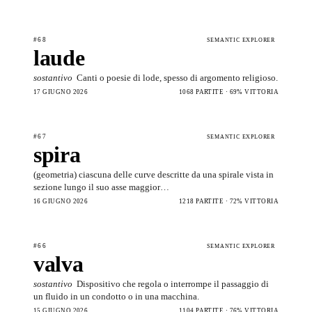
#68
SEMANTIC EXPLORER
laude
sostantivo
Canti o poesie di lode, spesso di argomento religioso.
17 GIUGNO 2026
1068 PARTITE · 69% VITTORIA
#67
SEMANTIC EXPLORER
spira
(geometria) ciascuna delle curve descritte da una spirale vista in
sezione lungo il suo asse maggior…
16 GIUGNO 2026
1218 PARTITE · 72% VITTORIA
#66
SEMANTIC EXPLORER
valva
sostantivo
Dispositivo che regola o interrompe il passaggio di
un fluido in un condotto o in una macchina.
15 GIUGNO 2026
1104 PARTITE · 76% VITTORIA