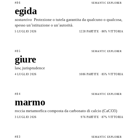
#86
SEMANTIC EXPLORER
egida
sostantivo
Protezione o tutela garantita da qualcuno o qualcosa,
spesso un’istituzione o un’autorità.
5 LUGLIO 2026
1228 PARTITE · 86% VITTORIA
#85
SEMANTIC EXPLORER
giure
law, jurisprudence
4 LUGLIO 2026
1086 PARTITE · 85% VITTORIA
#84
SEMANTIC EXPLORER
marmo
roccia metamorfica composta da carbonato di calcio (CaCO3)
3 LUGLIO 2026
976 PARTITE · 87% VITTORIA
#83
SEMANTIC EXPLORER