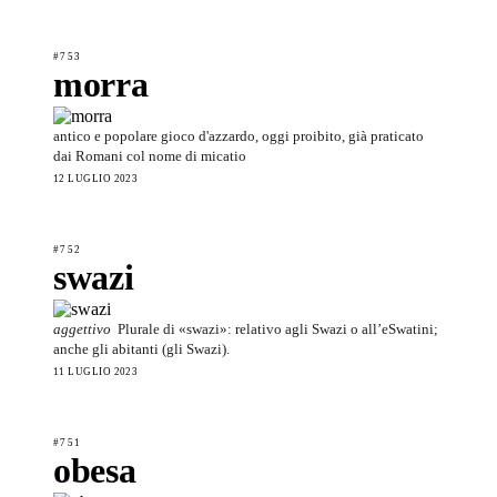
#753
morra
antico e popolare gioco d'azzardo, oggi proibito, già praticato
dai Romani col nome di micatio
12 LUGLIO 2023
#752
swazi
aggettivo
Plurale di «swazi»: relativo agli Swazi o all’eSwatini;
anche gli abitanti (gli Swazi).
11 LUGLIO 2023
#751
obesa