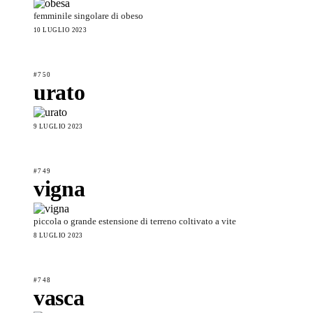
femminile singolare di obeso
10 LUGLIO 2023
#750
urato
9 LUGLIO 2023
#749
vigna
piccola o grande estensione di terreno coltivato a vite
8 LUGLIO 2023
#748
vasca