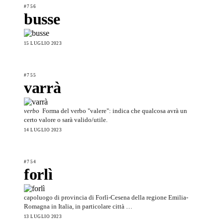
#756
busse
15 LUGLIO 2023
#755
varrà
verbo
Forma del verbo "valere": indica che qualcosa avrà un
certo valore o sarà valido/utile.
14 LUGLIO 2023
#754
forlì
capoluogo di provincia di Forlì-Cesena della regione Emilia-
Romagna in Italia, in particolare città …
13 LUGLIO 2023