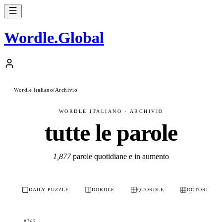
Wordle
.
Global
Wordle Italiano
/
Archivio
WORDLE ITALIANO · ARCHIVIO
tutte le parole
1,877
parole quotidiane e in aumento
DAILY PUZZLE
DORDLE
QUORDLE
OCTORDLE
#767