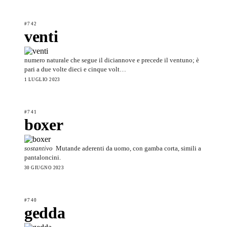
#742
venti
numero naturale che segue il diciannove e precede il ventuno; è
pari a due volte dieci e cinque volt…
1 LUGLIO 2023
#741
boxer
sostantivo
Mutande aderenti da uomo, con gamba corta, simili a
pantaloncini.
30 GIUGNO 2023
#740
gedda