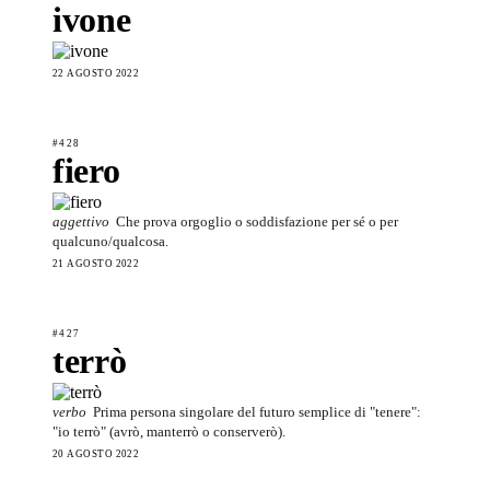
ivone
22 AGOSTO 2022
#428
fiero
aggettivo
Che prova orgoglio o soddisfazione per sé o per
qualcuno/qualcosa.
21 AGOSTO 2022
#427
terrò
verbo
Prima persona singolare del futuro semplice di "tenere":
"io terrò" (avrò, manterrò o conserverò).
20 AGOSTO 2022