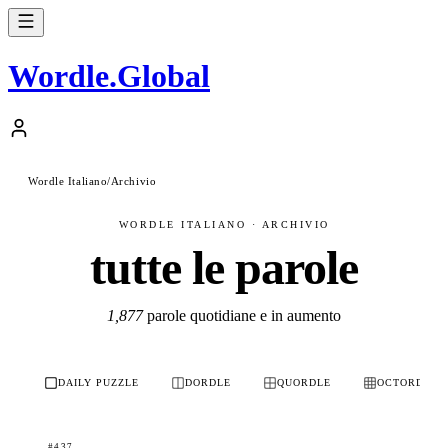
Wordle
.
Global
Wordle Italiano
/
Archivio
WORDLE ITALIANO · ARCHIVIO
tutte le parole
1,877
parole quotidiane e in aumento
DAILY PUZZLE
DORDLE
QUORDLE
OCTORDLE
#437