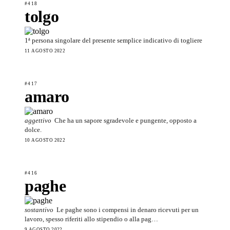
#418
tolgo
1ª persona singolare del presente semplice indicativo di togliere
11 AGOSTO 2022
#417
amaro
aggettivo
Che ha un sapore sgradevole e pungente, opposto a
dolce.
10 AGOSTO 2022
#416
paghe
sostantivo
Le paghe sono i compensi in denaro ricevuti per un
lavoro, spesso riferiti allo stipendio o alla pag…
9 AGOSTO 2022