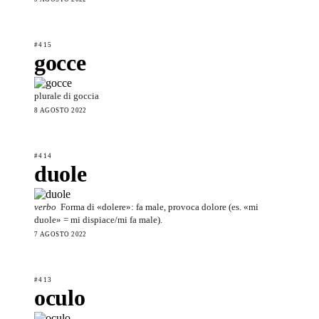
#415
gocce
plurale di goccia
8 AGOSTO 2022
#414
duole
verbo
Forma di «dolere»: fa male, provoca dolore (es. «mi
duole» = mi dispiace/mi fa male).
7 AGOSTO 2022
#413
oculo