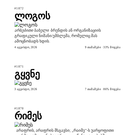
#1872
ლოგოს
არსებითი სახელი
ბრენდის ან ორგანიზაციის
გრაფიკული ნიშანი/ემბლემა, რომელიც მას
ამოცნობადს ხდის.
4 ᲐᲒᲕᲘᲡᲢᲝ, 2026
9 ᲗᲐᲛᲐᲨᲔᲑᲘ · 33% ᲛᲝᲒᲔᲑᲐ
#1871
გყვნე
3 ᲐᲒᲕᲘᲡᲢᲝ, 2026
7 ᲗᲐᲛᲐᲨᲔᲑᲘ · 86% ᲛᲝᲒᲔᲑᲐ
#1870
რიმეს
არაფრის, არაფრის მსგავსი; „რაიმე“-ს უარყოფითი