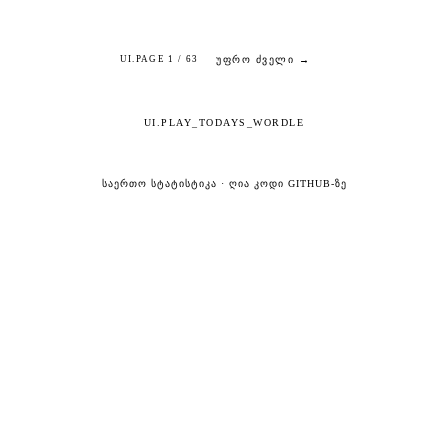
ᲣᲤᲠᲝ ᲫᲕᲔᲚᲘ →
UI.PAGE 1 / 63
UI.PLAY_TODAYS_WORDLE
ᲡᲐᲔᲠᲗᲝ ᲡᲢᲐᲢᲘᲡᲢᲘᲙᲐ
·
ᲦᲘᲐ ᲙᲝᲓᲘ GITHUB-ᲖᲔ