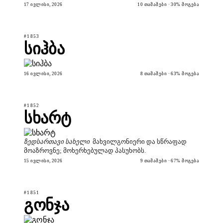
17 ᲘᲕᲚᲘᲡᲘ, 2026
10 ᲗᲐᲛᲐᲨᲔᲑᲘ · 30% ᲛᲝᲒᲔᲑᲐ
#1853
სიჰბა
16 ᲘᲕᲚᲘᲡᲘ, 2026
8 ᲗᲐᲛᲐᲨᲔᲑᲘ · 63% ᲛᲝᲒᲔᲑᲐ
#1852
სხარტ
ზედსართავი სახელი
მახვილგონიერი და სწრაფად
მოაზროვნე; მოხერხებულად პასუხობს.
15 ᲘᲕᲚᲘᲡᲘ, 2026
9 ᲗᲐᲛᲐᲨᲔᲑᲘ · 67% ᲛᲝᲒᲔᲑᲐ
#1851
გონჯა