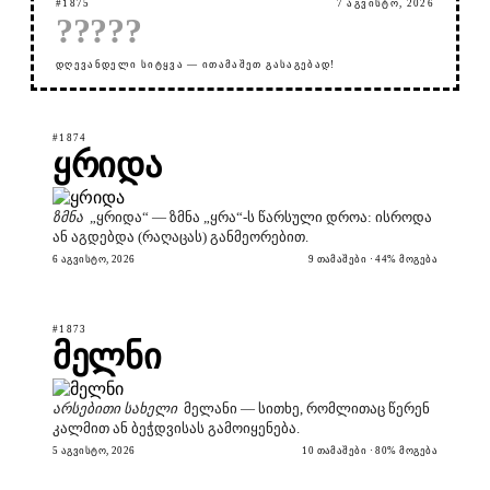
#1875
7 ᲐᲒᲕᲘᲡᲢᲝ, 2026
?
?
?
?
?
ᲓᲦᲔᲕᲐᲜᲓᲔᲚᲘ ᲡᲘᲢᲧᲕᲐ — ᲘᲗᲐᲛᲐᲨᲔᲗ ᲒᲐᲡᲐᲒᲔᲑᲐᲓ!
#1874
ყრიდა
ზმნა
„ყრიდა“ — ზმნა „ყრა“-ს წარსული დროა: ისროდა
ან აგდებდა (რაღაცას) განმეორებით.
6 ᲐᲒᲕᲘᲡᲢᲝ, 2026
9 ᲗᲐᲛᲐᲨᲔᲑᲘ · 44% ᲛᲝᲒᲔᲑᲐ
#1873
მელნი
არსებითი სახელი
მელანი — სითხე, რომლითაც წერენ
კალმით ან ბეჭდვისას გამოიყენება.
5 ᲐᲒᲕᲘᲡᲢᲝ, 2026
10 ᲗᲐᲛᲐᲨᲔᲑᲘ · 80% ᲛᲝᲒᲔᲑᲐ