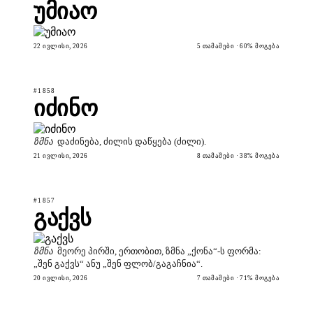
უმიაო
22 ᲘᲕᲚᲘᲡᲘ, 2026
5 ᲗᲐᲛᲐᲨᲔᲑᲘ · 60% ᲛᲝᲒᲔᲑᲐ
#1858
იძინო
ზმნა
დაძინება, ძილის დაწყება (ძილი).
21 ᲘᲕᲚᲘᲡᲘ, 2026
8 ᲗᲐᲛᲐᲨᲔᲑᲘ · 38% ᲛᲝᲒᲔᲑᲐ
#1857
გაქვს
ზმნა
მეორე პირში, ერთობით, ზმნა „ქონა“-ს ფორმა:
„შენ გაქვს“ ანუ „შენ ფლობ/გაგაჩნია“.
20 ᲘᲕᲚᲘᲡᲘ, 2026
7 ᲗᲐᲛᲐᲨᲔᲑᲘ · 71% ᲛᲝᲒᲔᲑᲐ