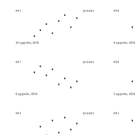
#91
#90
QUEENS
♛
♛
♛
♛
♛
♛
♛
♛
♛
10 ᲘᲕᲚᲘᲡᲘ, 2026
9 ᲘᲕᲚᲘᲡᲘ, 202
#87
#86
QUEENS
♛
♛
♛
♛
♛
♛
♛
♛
♛
6 ᲘᲕᲚᲘᲡᲘ, 2026
5 ᲘᲕᲚᲘᲡᲘ, 202
#83
#82
QUEENS
♛
♛
♛
♛
♛
♛
♛