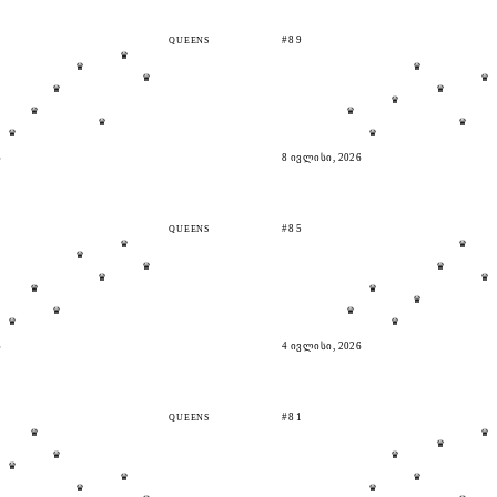
#89
QUEENS
♛
♛
♛
♛
♛
♛
♛
♛
♛
♛
♛
♛
♛
♛
6
8 ᲘᲕᲚᲘᲡᲘ, 2026
#85
QUEENS
♛
♛
♛
♛
♛
♛
♛
♛
♛
♛
♛
♛
♛
♛
6
4 ᲘᲕᲚᲘᲡᲘ, 2026
#81
QUEENS
♛
♛
♛
♛
♛
♛
♛
♛
♛
♛