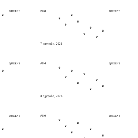
#88
QUEENS
QUEENS
♛
♛
♛
♛
♛
♛
♛
♛
♛
7 ᲘᲕᲚᲘᲡᲘ, 2026
#84
QUEENS
QUEENS
♛
♛
♛
♛
♛
♛
♛
♛
♛
3 ᲘᲕᲚᲘᲡᲘ, 2026
#80
QUEENS
QUEENS
♛
♛
♛
♛
♛
♛
♛