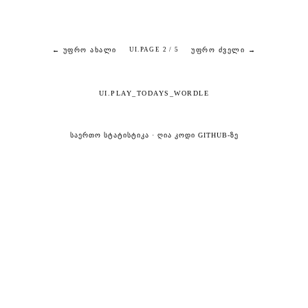
← ᲣᲤᲠᲝ ᲐᲮᲐᲚᲘ
ᲣᲤᲠᲝ ᲫᲕᲔᲚᲘ →
UI.PAGE 2 / 5
UI.PLAY_TODAYS_WORDLE
ᲡᲐᲔᲠᲗᲝ ᲡᲢᲐᲢᲘᲡᲢᲘᲙᲐ
·
ᲦᲘᲐ ᲙᲝᲓᲘ GITHUB-ᲖᲔ