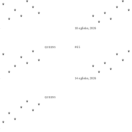
♛
♛
♛
♛
♛
♛
♛
♛
♛
♛
♛
♛
♛
♛
6
18 ᲘᲕᲜᲘᲡᲘ, 2026
#65
QUEENS
♛
♛
♛
♛
♛
♛
♛
♛
♛
♛
♛
♛
♛
♛
6
14 ᲘᲕᲜᲘᲡᲘ, 2026
QUEENS
♛
♛
♛
♛
♛
♛
♛
6