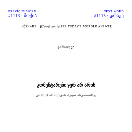
PREVIOUS WORD
NEXT WORD
#1113 · მოქია
#1115 · დრაჟე
·
·
SHARE
ᲐᲠᲥᲘᲕᲘ
SEE TODAY'S WORDLE ANSWER
ᲒᲐᲜᲮᲘᲚᲕᲐ
კომენტარები ჯერ არ არის
ᲙᲝᲛᲔᲜᲢᲐᲠᲘᲡᲗᲕᲘᲡ ᲨᲔᲓᲘ ᲐᲜᲒᲐᲠᲘᲨᲖᲔ