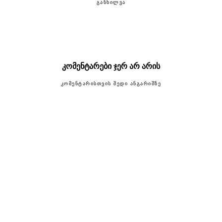
ᲒᲐᲜᲮᲘᲚᲕᲐ
კომენტარები ჯერ არ არის
ᲙᲝᲛᲔᲜᲢᲐᲠᲘᲡᲗᲕᲘᲡ ᲨᲔᲓᲘ ᲐᲜᲒᲐᲠᲘᲨᲖᲔ