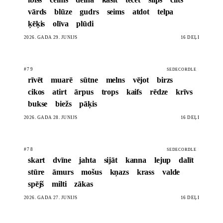
vārds
blūze
gudrs
seims
atdot
telpa
ķēķis
olīva
plūdi
2026. GADA 29. JŪNIJS
16 DĒĻI
#79
SEDECORDLE
rīvēt
muarē
sūtne
melns
vējot
birzs
cikos
atirt
ārpus
trops
kaifs
rēdze
krīvs
bukse
biežs
pāķis
2026. GADA 28. JŪNIJS
16 DĒĻI
#78
SEDECORDLE
skart
dvīne
jahta
sijāt
kanna
lejup
dalīt
stūre
āmurs
mošus
kņazs
krass
valde
spējš
milti
zākas
2026. GADA 27. JŪNIJS
16 DĒĻI