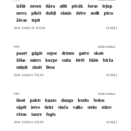
izžūt
nesen
tiāra
atlīt
pēcāk
šoras
lejup
nercs
pikēt
dubļi
rāmis
drīve
nolīt
pīrss
žāvas
iepīt
2026. GADA 10. JŪLIJS
16 DĒĻI
#90
SEDECORDLE
paart
gāgāt
sepse
drūms
gatve
skats
žēlas
miers
kurpe
raita
tērēt
hiāts
birža
mīņāt
zināt
liesa
2026. GADA 9. JŪLIJS
16 DĒĻI
#89
SEDECORDLE
lāsot
pakts
kņazs
danga
krahs
bokss
sāpēt
ietve
tiekt
vinča
valks
steks
stūre
rēzus
taure
fogts
2026. GADA 8. JŪLIJS
16 DĒĻI