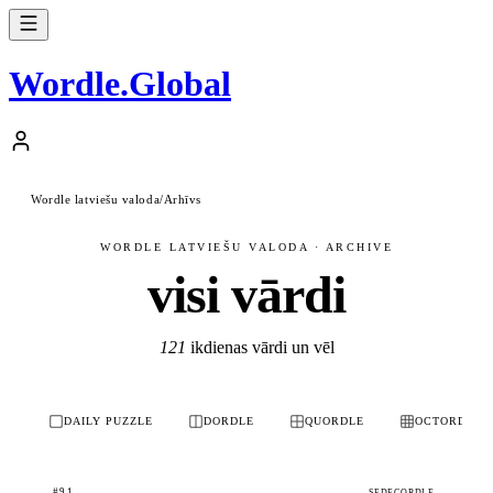
Wordle
.
Global
Wordle latviešu valoda
/
Arhīvs
WORDLE LATVIEŠU VALODA · ARCHIVE
visi vārdi
121
ikdienas vārdi un vēl
DAILY PUZZLE
DORDLE
QUORDLE
OCTORDLE
#91
SEDECORDLE