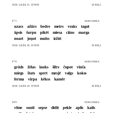
2026. GADA 21. JŪNIJS
16 DĒĻI
#71
SEDECORDLE
uzacs
ažūrs
bedre
metrs
vraks
tagot
āpsis
šurpu
pikēt
miesa
ciāns
marga
noart
joņot
mulss
izžūt
2026. GADA 20. JŪNIJS
16 DĒĻI
#70
SEDECORDLE
grāds
žēlas
lauks
šifrs
čupot
vinča
miegs
štats
spert
mesjē
valgs
kokss
ferma
virpa
kēkss
kamēr
2026. GADA 19. JŪNIJS
16 DĒĻI
#69
SEDECORDLE
vītne
sunīt
sepse
dīdīt
pekle
aplis
kails