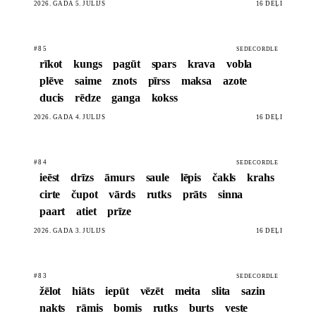
2026. GADA 5. JŪLIJS
16 DĒĻI
#85
SEDECORDLE
rīkot
kungs
pagūt
spars
krava
vobla
plēve
saime
znots
pīrss
maksa
azote
ducis
rēdze
ganga
kokss
2026. GADA 4. JŪLIJS
16 DĒĻI
#84
SEDECORDLE
ieēst
drīzs
āmurs
saule
lēpis
čakls
krahs
cirte
čupot
vārds
rutks
prāts
sinna
paart
atiet
prīze
2026. GADA 3. JŪLIJS
16 DĒĻI
#83
SEDECORDLE
žēlot
hiāts
iepūt
vēzēt
meita
slita
sazin
nakts
rāmis
bomis
rutks
burts
veste