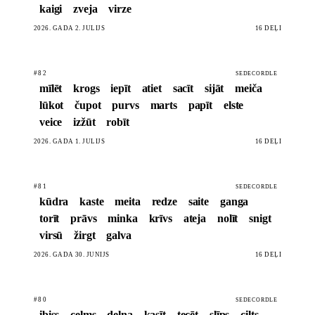
kaigi
zveja
virze
2026. GADA 2. JŪLIJS
16 DĒĻI
#82
SEDECORDLE
mīlēt
krogs
iepīt
atiet
sacīt
sijāt
meiča
lūkot
čupot
purvs
marts
papīt
elste
veice
izžūt
robīt
2026. GADA 1. JŪLIJS
16 DĒĻI
#81
SEDECORDLE
kūdra
kaste
meita
redze
saite
ganga
torīt
prāvs
minka
krīvs
ateja
nolīt
snigt
virsū
žirgt
galva
2026. GADA 30. JŪNIJS
16 DĒĻI
#80
SEDECORDLE
ibiss
celms
delna
kasīt
tecēt
slīps
cilts