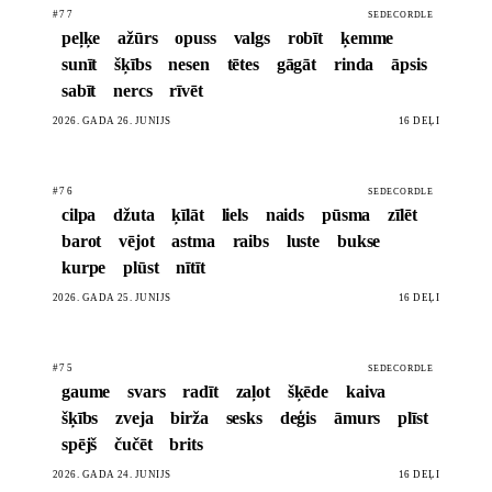
#77
SEDECORDLE
peļķe
ažūrs
opuss
valgs
robīt
ķemme
sunīt
šķībs
nesen
tētes
gāgāt
rinda
āpsis
sabīt
nercs
rīvēt
2026. GADA 26. JŪNIJS
16 DĒĻI
#76
SEDECORDLE
cilpa
džuta
ķīlāt
liels
naids
pūsma
zīlēt
barot
vējot
astma
raibs
luste
bukse
kurpe
plūst
nītīt
2026. GADA 25. JŪNIJS
16 DĒĻI
#75
SEDECORDLE
gaume
svars
radīt
zaļot
šķēde
kaiva
šķībs
zveja
birža
sesks
deģis
āmurs
plīst
spējš
čučēt
brits
2026. GADA 24. JŪNIJS
16 DĒĻI