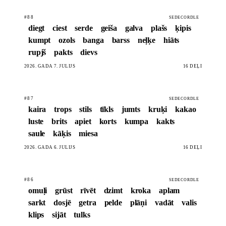
#88
SEDECORDLE
diegt
ciest
serde
geiša
galva
plašs
ķipis
kumpt
ozols
banga
barss
neļķe
hiāts
rupjš
pakts
dievs
2026. GADA 7. JŪLIJS
16 DĒĻI
#87
SEDECORDLE
kaira
trops
stils
tīkls
jumts
kruķi
kakao
luste
brits
apiet
korts
kumpa
kakts
saule
kāķis
miesa
2026. GADA 6. JŪLIJS
16 DĒĻI
#86
SEDECORDLE
omuļi
grūst
rīvēt
dzimt
kroka
aplam
sarkt
dosjē
getra
pelde
plāņi
vadāt
valis
klips
sijāt
tulks