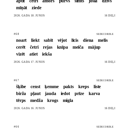
aptīt
četri
amors
purvs
simts
josla
dzīvs
mīņāt
ziede
2026. GADA 18. JŪNIJS
16 DĒĻI
#68
SEDECORDLE
noart
liekt
sabīt
vējot
līcis
diena
melis
cerēt
četri
rejas
knīpa
meiča
mājup
vizēt
atiet
iekša
2026. GADA 17. JŪNIJS
16 DĒĻI
#67
SEDECORDLE
šķibe
censt
ķemme
pakts
kreps
liste
birža
pļaut
jauda
iedot
prīze
karva
tērps
medža
krogs
migla
2026. GADA 16. JŪNIJS
16 DĒĻI
#66
SEDECORDLE