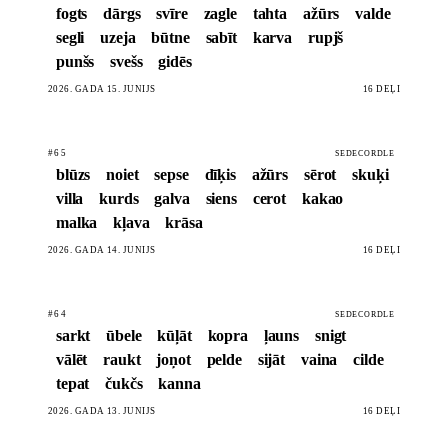
fogts
dārgs
svīre
zagle
tahta
ažūrs
valde
segli
uzeja
būtne
sabīt
karva
rupjš
punšs
svešs
gidēs
2026. GADA 15. JŪNIJS
16 DĒĻI
#65
SEDECORDLE
blūzs
noiet
sepse
dīķis
ažūrs
sērot
skuķi
villa
kurds
galva
siens
cerot
kakao
malka
kļava
krāsa
2026. GADA 14. JŪNIJS
16 DĒĻI
#64
SEDECORDLE
sarkt
ūbele
kūļāt
kopra
ļauns
snigt
vālēt
raukt
joņot
pelde
sijāt
vaina
cilde
tepat
čukčs
kanna
2026. GADA 13. JŪNIJS
16 DĒĻI