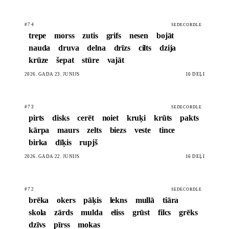
#74
SEDECORDLE
trepe
morss
zutis
grifs
nesen
bojāt
nauda
druva
delna
drīzs
cilts
dzija
krūze
šepat
stūre
vajāt
2026. GADA 23. JŪNIJS
16 DĒĻI
#73
SEDECORDLE
pirts
disks
cerēt
noiet
kruķi
krūts
pakts
kārpa
maurs
zelts
biezs
veste
tince
birka
dīķis
rupjš
2026. GADA 22. JŪNIJS
16 DĒĻI
#72
SEDECORDLE
brēka
okers
pāķis
lekns
mullā
tiāra
skola
zārds
mulda
eliss
grūst
filcs
grēks
dzīvs
pīrss
mokas