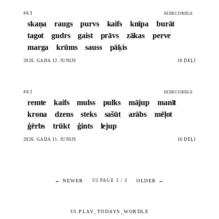
#63
SEDECORDLE
skaņa
raugs
purvs
kaifs
knīpa
burāt
tagot
gudrs
gaist
prāvs
zākas
perve
marga
krūms
sauss
pāķis
2026. GADA 12. JŪNIJS
16 DĒĻI
#62
SEDECORDLE
remte
kaifs
mulss
pulks
mājup
manīt
krona
dzens
steks
sašūt
arābs
mēļot
ģērbs
trūkt
ģints
lejup
2026. GADA 11. JŪNIJS
16 DĒĻI
← NEWER
OLDER →
UI.PAGE 2 / 5
UI.PLAY_TODAYS_WORDLE