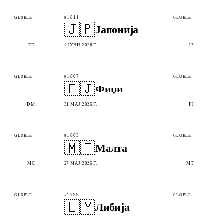
#1811
GLOBLE
GLOBLE
🇯🇵
Јапонија
TD
4 ЈУНИ 2026 Г.
JP
#1807
GLOBLE
GLOBLE
🇫🇯
Фиџи
DM
31 МАЈ 2026 Г.
FJ
#1803
GLOBLE
GLOBLE
🇲🇹
Малта
MC
27 МАЈ 2026 Г.
MT
#1799
GLOBLE
GLOBLE
🇱🇾
Либија