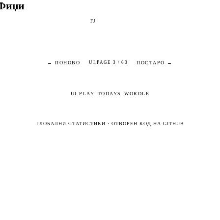
Фиџи
FJ
← ПОНОВО
ПОСТАРО →
UI.PAGE 3 / 63
UI.PLAY_TODAYS_WORDLE
ГЛОБАЛНИ СТАТИСТИКИ
·
ОТВОРЕН КОД НА GITHUB