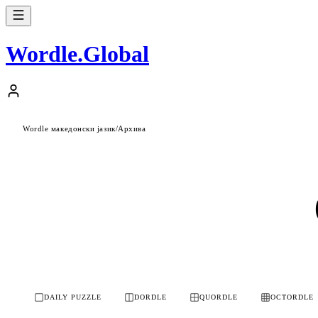
Wordle
.
Global
Wordle македонски јазик
/
Архива
DAILY PUZZLE
DORDLE
QUORDLE
OCTORDLE