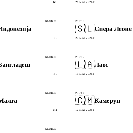
KG
24 МАЈ 2026 Г.
#1796
GLOBLE
🇸🇱
Индонезија
Сиера Леоне
ID
20 МАЈ 2026 Г.
#1792
GLOBLE
🇱🇦
Бангладеш
Лаос
BD
16 МАЈ 2026 Г.
#1788
GLOBLE
🇨🇲
Малта
Камерун
MT
12 МАЈ 2026 Г.
GLOBLE