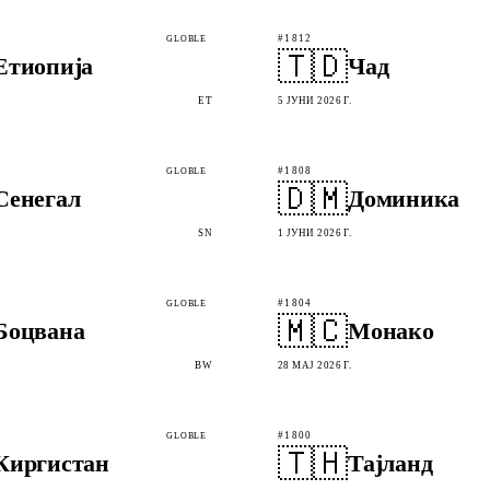
#1812
GLOBLE
🇹🇩
Етиопија
Чад
ET
5 ЈУНИ 2026 Г.
#1808
GLOBLE
🇩🇲
Сенегал
Доминика
SN
1 ЈУНИ 2026 Г.
#1804
GLOBLE
🇲🇨
Боцвана
Монако
BW
28 МАЈ 2026 Г.
#1800
GLOBLE
🇹🇭
Киргистан
Тајланд