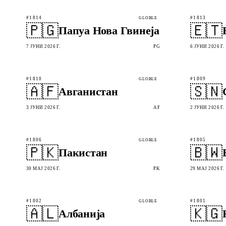
#1814
#1813
GLOBLE
🇵🇬
🇪🇹
Папуа Нова Гвинеја
7 ЈУНИ 2026 Г.
PG
6 ЈУНИ 2026 Г.
#1810
#1809
GLOBLE
🇦🇫
🇸🇳
Авганистан
3 ЈУНИ 2026 Г.
AF
2 ЈУНИ 2026 Г.
#1806
#1805
GLOBLE
🇵🇰
🇧🇼
Пакистан
30 МАЈ 2026 Г.
PK
29 МАЈ 2026 Г.
#1802
#1801
GLOBLE
🇦🇱
🇰🇬
Албанија