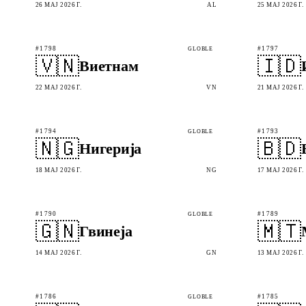
26 МАЈ 2026 Г.
AL
25 МАЈ 2026 Г.
#1798
#1797
GLOBLE
🇻🇳
🇮🇩
Виетнам
22 МАЈ 2026 Г.
VN
21 МАЈ 2026 Г.
#1794
#1793
GLOBLE
🇳🇬
🇧🇩
Нигерија
18 МАЈ 2026 Г.
NG
17 МАЈ 2026 Г.
#1790
#1789
GLOBLE
🇬🇳
🇲🇹
Гвинеја
14 МАЈ 2026 Г.
GN
13 МАЈ 2026 Г.
#1786
#1785
GLOBLE