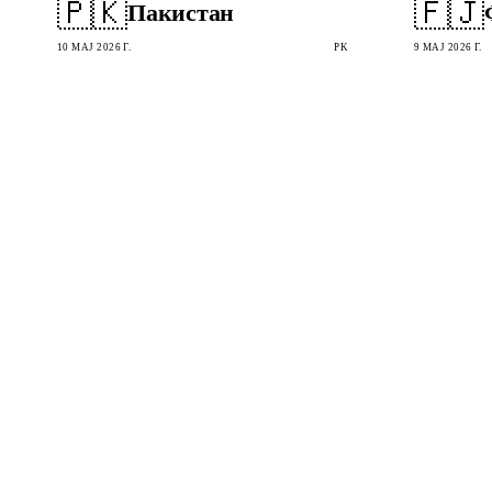
🇵🇰
🇫🇯
Пакистан
10 МАЈ 2026 Г.
PK
9 МАЈ 2026 Г.