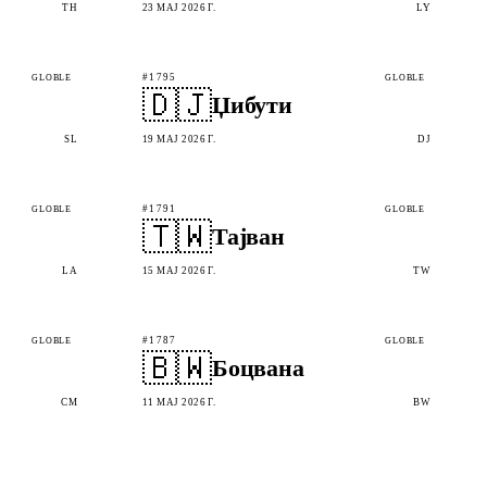
TH
23 МАЈ 2026 Г.
LY
#1795
GLOBLE
GLOBLE
🇩🇯
Џибути
SL
19 МАЈ 2026 Г.
DJ
#1791
GLOBLE
GLOBLE
🇹🇼
Тајван
LA
15 МАЈ 2026 Г.
TW
#1787
GLOBLE
GLOBLE
🇧🇼
Боцвана
CM
11 МАЈ 2026 Г.
BW