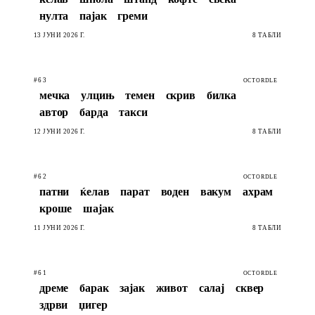
нулта
пајак
греми
13 ЈУНИ 2026 Г.
8 ТАБЛИ
#63
OCTORDLE
мечка
улцињ
темен
скрив
билка
автор
барда
такси
12 ЈУНИ 2026 Г.
8 ТАБЛИ
#62
OCTORDLE
патни
ќелав
парат
воден
вакум
ахрам
кроше
шајак
11 ЈУНИ 2026 Г.
8 ТАБЛИ
#61
OCTORDLE
дреме
барак
зајак
живот
салај
сквер
здрви
џигер