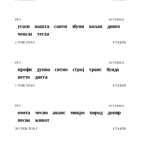
#83
OCTORDLE
угаси
нашта
санти
збуни
волан
динго
чешла
тегла
2 ЈУЛИ 2026 Г.
8 ТАБЛИ
#82
OCTORDLE
профи
дупна
ситно
строј
транс
бунда
петто
диета
1 ЈУЛИ 2026 Г.
8 ТАБЛИ
#81
OCTORDLE
омега
чесно
аванс
микро
пород
допир
песна
живот
30 ЈУНИ 2026 Г.
8 ТАБЛИ