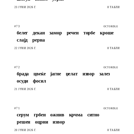
23 ЈУНИ 2026 Г.
8 ТАБЛИ
#73
OCTORDLE
белег
декан
замор
речен
торбе
кроше
слајд
рерна
22 ЈУНИ 2026 Г.
8 ТАБЛИ
#72
OCTORDLE
брада
цвеќе
јагне
џелат
извор
залез
осуди
фосил
21 ЈУНИ 2026 Г.
8 ТАБЛИ
#71
OCTORDLE
серум
грбен
ожнив
крчма
ситно
решен
оцрни
извор
20 ЈУНИ 2026 Г.
8 ТАБЛИ