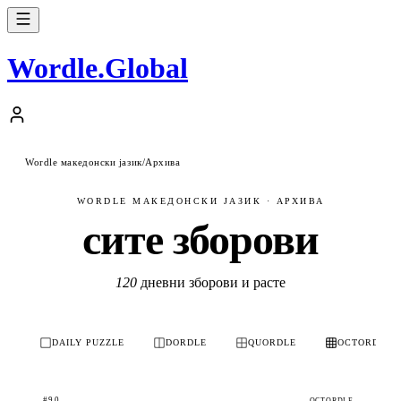
Wordle
.
Global
Wordle македонски јазик
/
Архива
WORDLE МАКЕДОНСКИ ЈАЗИК · АРХИВА
сите зборови
120
дневни зборови и расте
DAILY PUZZLE
DORDLE
QUORDLE
OCTORDLE
#90
OCTORDLE