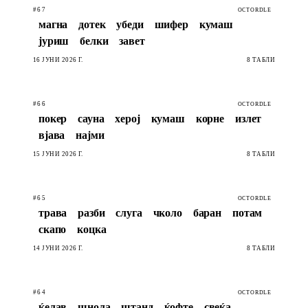
#67
OCTORDLE
магна
дотек
убеди
шифер
кумаш
јуриш
белки
завет
16 ЈУНИ 2026 Г.
8 ТАБЛИ
#66
OCTORDLE
покер
сауна
херој
кумаш
корне
излет
вјава
најми
15 ЈУНИ 2026 Г.
8 ТАБЛИ
#65
OCTORDLE
трава
разби
слуга
чколо
баран
потам
скапо
коцка
14 ЈУНИ 2026 Г.
8 ТАБЛИ
#64
OCTORDLE
ќелав
шнола
штанд
ќофте
свеќа