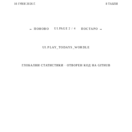
10 ЈУНИ 2026 Г.
8 ТАБЛИ
← ПОНОВО
ПОСТАРО →
UI.PAGE 2 / 4
UI.PLAY_TODAYS_WORDLE
ГЛОБАЛНИ СТАТИСТИКИ
·
ОТВОРЕН КОД НА GITHUB