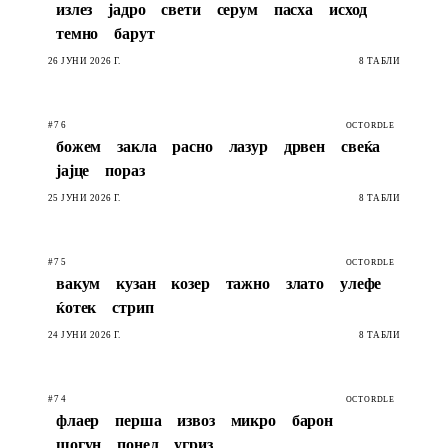
излез
јадро
свети
серум
пасха
исход
темно
барут
26 ЈУНИ 2026 Г.
8 ТАБЛИ
#76
OCTORDLE
божем
закла
расно
лазур
дрвен
свеќа
јајце
пораз
25 ЈУНИ 2026 Г.
8 ТАБЛИ
#75
OCTORDLE
вакум
кузан
козер
тажно
злато
улефе
ќотек
стрип
24 ЈУНИ 2026 Г.
8 ТАБЛИ
#74
OCTORDLE
флаер
перша
извоз
микро
барон
шогун
понел
угриз