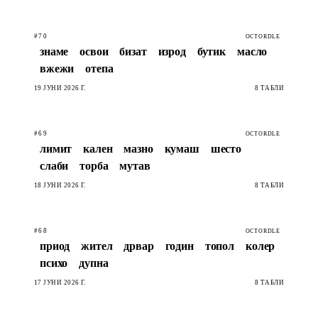
#70
OCTORDLE
знаме
освои
бизат
изрод
бутик
масло
вжежи
отепа
19 ЈУНИ 2026 Г.
8 ТАБЛИ
#69
OCTORDLE
лимит
кален
мазно
кумаш
шесто
слаби
торба
мутав
18 ЈУНИ 2026 Г.
8 ТАБЛИ
#68
OCTORDLE
приод
жител
дрвар
годин
топол
колер
психо
дупна
17 ЈУНИ 2026 Г.
8 ТАБЛИ