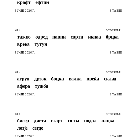
крафт
ефтин
6 ЈУЛИ 2026 Г.
8 ТАБЛИ
#86
OCTORDLE
тажно
одред
павни
сврти
икнаа
брцка
врека
тутун
5 ЈУЛИ 2026 Г.
8 ТАБЛИ
#85
OCTORDLE
агрун
дрзок
боцка
валка
вреќа
склад
афера
тужба
4 ЈУЛИ 2026 Г.
8 ТАБЛИ
#84
OCTORDLE
бисер
диета
старт
солза
подол
олцка
лозје
сегде
3 ЈУЛИ 2026 Г.
8 ТАБЛИ