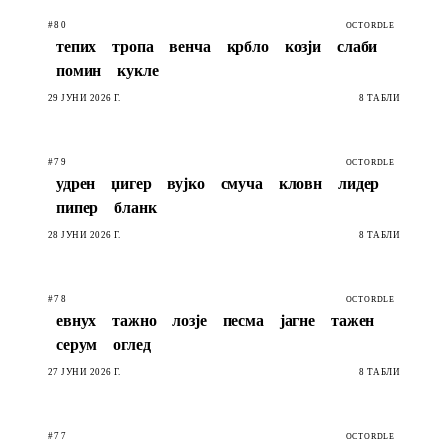
#80
OCTORDLE
тепих
тропа
венча
крбло
козји
слаби
помин
кукле
29 ЈУНИ 2026 Г.
8 ТАБЛИ
#79
OCTORDLE
удрен
џигер
вујко
смуча
кловн
лидер
пипер
бланк
28 ЈУНИ 2026 Г.
8 ТАБЛИ
#78
OCTORDLE
евнух
тажно
лозје
песма
јагне
тажен
серум
оглед
27 ЈУНИ 2026 Г.
8 ТАБЛИ
#77
OCTORDLE