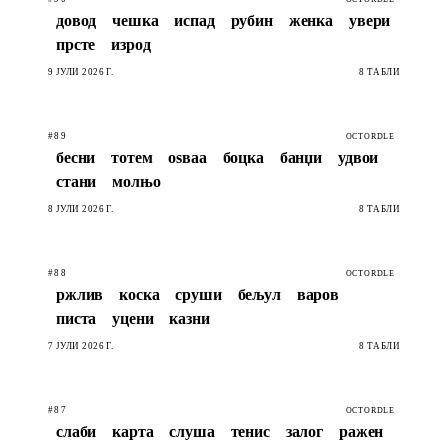
довод
чешка
испад
рубин
женка
увери
прсте
изрод
9 ЈУЛИ 2026 Г.
8 ТАБЛИ
#89
OCTORDLE
бесни
тотем
оѕваа
боцка
банџи
удвои
стани
молњо
8 ЈУЛИ 2026 Г.
8 ТАБЛИ
#88
OCTORDLE
ржлив
коска
сруши
бељул
варов
писта
уцени
казни
7 ЈУЛИ 2026 Г.
8 ТАБЛИ
#87
OCTORDLE
слаби
карта
слуша
тенис
залог
ражен