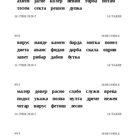
ахити
јагне
колер
невин
торба
потам
тотем
секта
решен
дупка
16 ЈУНИ 2026 Г.
16 ТАБЛИ
#66
SEDECORDLE
вирус
наиде
камен
барда
митка
понел
диета
аванс
фидан
дарба
скала
оцрни
завет
рибар
дабов
бутка
15 ЈУНИ 2026 Г.
16 ТАБЛИ
#65
SEDECORDLE
малер
довер
расно
слабо
служи
вреќа
подол
укажа
позна
нулта
дреме
нежен
чегар
вирус
фетиш
лесно
14 ЈУНИ 2026 Г.
16 ТАБЛИ
#64
SEDECORDLE