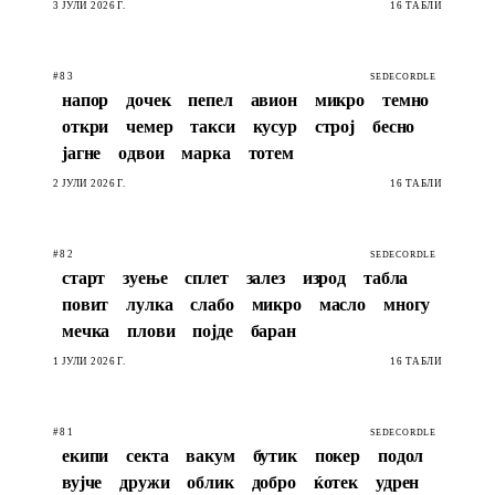
3 ЈУЛИ 2026 Г.
16 ТАБЛИ
#83
SEDECORDLE
напор
дочек
пепел
авион
микро
темно
откри
чемер
такси
кусур
строј
бесно
јагне
одвои
марка
тотем
2 ЈУЛИ 2026 Г.
16 ТАБЛИ
#82
SEDECORDLE
старт
зуење
сплет
залез
изрод
табла
повит
лулка
слабо
микро
масло
многу
мечка
плови
појде
баран
1 ЈУЛИ 2026 Г.
16 ТАБЛИ
#81
SEDECORDLE
екипи
секта
вакум
бутик
покер
подол
вујче
дружи
облик
добро
ќотек
удрен