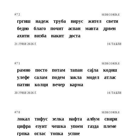
#72
SEDECORDLE
гргиш
надеж
труба
вирус
жител
свети
бедно
благо
почит
аспан
мавта
дрвен
ахити
визба
накит
доста
21 ЈУНИ 2026 Г.
16 ТАБЛИ
#71
SEDECORDLE
рамно
посто
потам
тапан
сајла
кодош
улефе
салам
подем
закла
модел
атлас
патни
колци
вечер
карма
20 ЈУНИ 2026 Г.
16 ТАБЛИ
#70
SEDECORDLE
локал
тифус
зелка
нафта
албум
свири
цифра
езуит
чешка
упоен
газда
племе
грпка
оглас
топка
успие