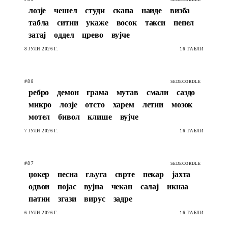
лозје
чешел
студи
скапа
наиде
визба
табла
ситни
укаже
восок
такси
пепел
затај
оддел
црево
вујче
8 ЈУЛИ 2026 Г.
16 ТАБЛИ
#88
SEDECORDLE
ребро
демон
грама
мутав
смали
саздо
микро
лозје
отсто
харем
летни
мозок
мотел
бивол
клише
вујче
7 ЈУЛИ 2026 Г.
16 ТАБЛИ
#87
SEDECORDLE
џокер
песна
гљуга
сврте
пекар
јахта
одвои
појас
вујна
чекан
салај
икнаа
патни
згази
вирус
задре
6 ЈУЛИ 2026 Г.
16 ТАБЛИ