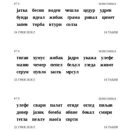
#75
SEDECORDLE
јатка
бесни
воден
чешла
цедур
удрен
бунда
идеал
жибак
грама
ривал
цимет
запев
торба
втури
солза
24 ЈУНИ 2026 Г.
16 ТАБЛИ
#74
SEDECORDLE
тиган
хумус
жибак
јадро
укажа
улефе
мазно
чемер
пепел
бељул
гледа
живот
серум
пувло
засек
мрсул
23 ЈУНИ 2026 Г.
16 ТАБЛИ
#73
SEDECORDLE
улефе
свари
палат
отиде
оглед
пиљав
довер
јазик
бомба
обвие
бокал
смири
тегла
пељте
наоѓа
сврти
22 ЈУНИ 2026 Г.
16 ТАБЛИ