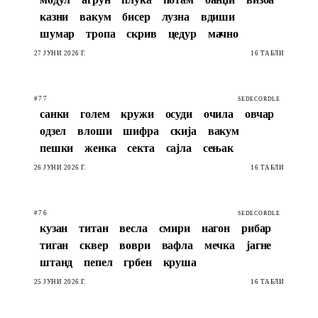
казни
вакум
бисер
лузна
вдиши
шумар
тропа
скрив
цедур
мачно
27 ЈУНИ 2026 Г.
16 ТАБЛИ
#77
SEDECORDLE
санки
голем
кружи
осуди
очила
овчар
одзел
влоши
шифра
скија
вакум
пешки
женка
секта
сајла
сењак
26 ЈУНИ 2026 Г.
16 ТАБЛИ
#76
SEDECORDLE
кузан
титан
весла
смири
нагон
рибар
тиган
сквер
воври
вафла
мечка
јагне
штанд
пепел
грбен
круша
25 ЈУНИ 2026 Г.
16 ТАБЛИ