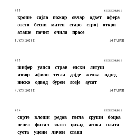
#86
SEDECORDLE
кроше
сајла
пожар
овчар
одвет
афера
отсто
бесни
матен
старо
строј
откри
аташе
почит
очила
прасе
5 ЈУЛИ 2026 Г.
16 ТАБЛИ
#85
SEDECORDLE
шифер
уапси
страв
епски
лигуш
извор
афион
тегла
дојде
женка
одред
ниско
одвод
бурен
лозје
аусат
4 ЈУЛИ 2026 Г.
16 ТАБЛИ
#84
SEDECORDLE
сврте
влоши
редов
пегла
сруши
боцка
пепел
фитил
злато
џихад
чепка
плати
суета
уцени
личен
стани