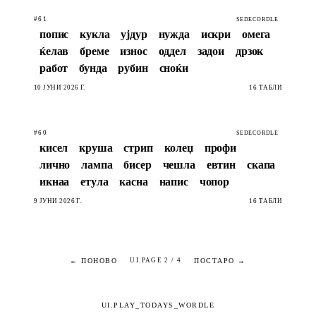
#61
SEDECORDLE
попис
кукла
ујдур
нужда
искри
омега
ќелав
бреме
износ
оддел
задои
дрзок
работ
бунда
рубин
сноќи
10 ЈУНИ 2026 Г.
16 ТАБЛИ
#60
SEDECORDLE
кисел
круша
стрип
колеџ
профи
лично
лампа
бисер
чешла
евтин
скапа
икнаа
етула
касна
напис
чопор
9 ЈУНИ 2026 Г.
16 ТАБЛИ
← ПОНОВО
ПОСТАРО →
UI.PAGE 2 / 4
UI.PLAY_TODAYS_WORDLE