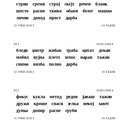
стрип
греми
строј
скејт
речен
бланк
шесто
расно
ткива
обави
белег
машко
лично
довод
прост
дарба
13 ЈУНИ 2026 Г.
16 ТАБЛИ
#63
SEDECORDLE
бледи
џигер
жибак
траба
цитат
декан
мобил
вујна
плете
хепос
нарав
тажно
снима
визба
полно
дарба
12 ЈУНИ 2026 Г.
16 ТАБЛИ
#62
SEDECORDLE
фокус
кукла
метод
редов
јаваш
тажно
дружи
кроше
спаси
зелка
некој
завет
дупка
допир
расне
груби
11 ЈУНИ 2026 Г.
16 ТАБЛИ