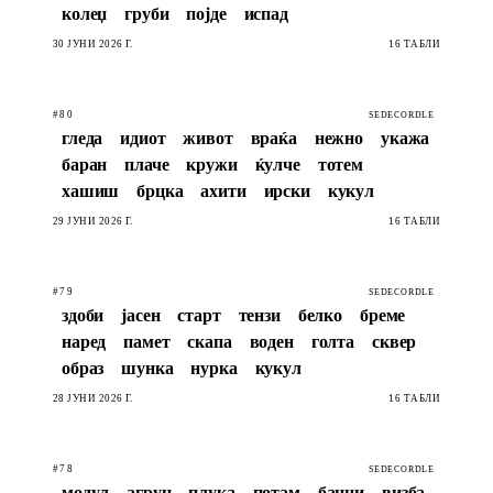
колеџ
груби
појде
испад
30 ЈУНИ 2026 Г.
16 ТАБЛИ
#80
SEDECORDLE
гледа
идиот
живот
враќа
нежно
укажа
баран
плаче
кружи
ќулче
тотем
хашиш
брцка
ахити
ирски
кукул
29 ЈУНИ 2026 Г.
16 ТАБЛИ
#79
SEDECORDLE
здоби
јасен
старт
тензи
белко
бреме
наред
памет
скапа
воден
голта
сквер
образ
шунка
нурка
кукул
28 ЈУНИ 2026 Г.
16 ТАБЛИ
#78
SEDECORDLE
модул
агрун
плука
потам
банџи
визба