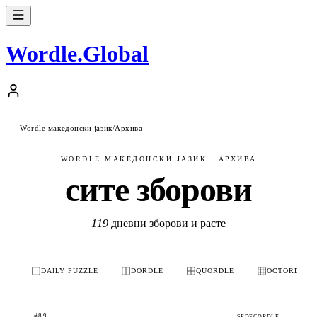
Wordle
.
Global
Wordle македонски јазик
/
Архива
WORDLE МАКЕДОНСКИ ЈАЗИК · АРХИВА
сите зборови
119
дневни зборови и расте
DAILY PUZZLE
DORDLE
QUORDLE
OCTORDLE
#89
SEDECORDLE