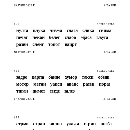
19 ЈУНИ 2026 Г.
16 ТАБЛИ
#69
SEDECORDLE
нулта
плука
чизма
снага
слика
снима
печат
чекан
белег
слабо
мјаса
гљуга
разви
сленг
топот
нацрт
18 ЈУНИ 2026 Г.
16 ТАБЛИ
#68
SEDECORDLE
задре
карпа
бандо
хумор
такси
обеди
мотор
метан
уапси
аванс
расек
пораз
тиган
цимет
сегде
залез
17 ЈУНИ 2026 Г.
16 ТАБЛИ
#67
SEDECORDLE
стрмо
стран
волна
укажа
стрип
визба