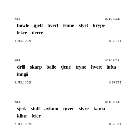
#85
OCTORDLE
bowle
gjett
hvert
tenne
styrt
krype
lekre
derre
4. JULI 2026
8 BRETT
#84
OCTORDLE
drill
skarp
balle
tjene
tryne
hvert
lufta
inngå
3. JULI 2026
8 BRETT
#83
OCTORDLE
sjeik
stoff
avkom
røver
styre
kanin
kline
feier
2. JULI 2026
8 BRETT