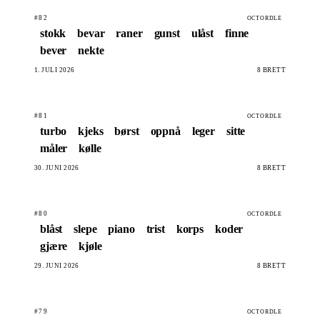
#82
OCTORDLE
stokk
bevar
raner
gunst
ulåst
finne
bever
nekte
1. JULI 2026
8 BRETT
#81
OCTORDLE
turbo
kjeks
børst
oppnå
leger
sitte
måler
kølle
30. JUNI 2026
8 BRETT
#80
OCTORDLE
blåst
slepe
piano
trist
korps
koder
gjære
kjøle
29. JUNI 2026
8 BRETT
#79
OCTORDLE