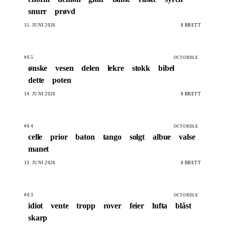
snurr
prøvd
15. JUNI 2026
8 BRETT
#65
OCTORDLE
ønske
vesen
delen
lekre
stokk
bibel
dette
poten
14. JUNI 2026
8 BRETT
#64
OCTORDLE
celle
prior
baton
tango
solgt
albue
valse
manet
13. JUNI 2026
8 BRETT
#63
OCTORDLE
idiot
vente
tropp
rover
feier
lufta
blåst
skarp