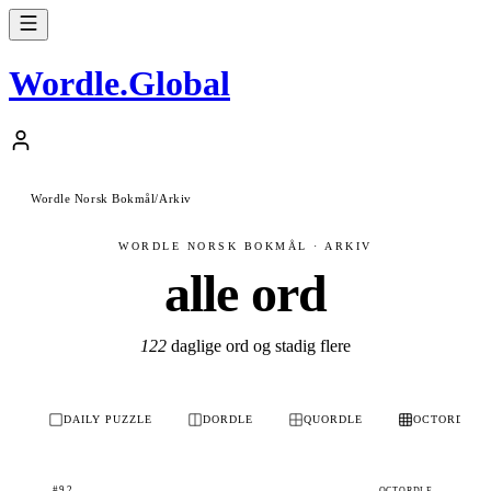
Wordle
.
Global
Wordle Norsk Bokmål
/
Arkiv
WORDLE NORSK BOKMÅL · ARKIV
alle ord
122
daglige ord og stadig flere
DAILY PUZZLE
DORDLE
QUORDLE
OCTORDLE
#92
OCTORDLE