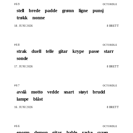
#69
OCTORDLE
stell
brede
padde
grønn
ligne
punsj
trøkk
nonne
18. JUNI 2026
8 BRETT
#68
OCTORDLE
strak
duell
telle
gitar
krype
passe
starr
sonde
17. JUNI 2026
8 BRETT
#67
OCTORDLE
avslå
motto
vedde
snart
støyt
brudd
lampe
blåst
16. JUNI 2026
8 BRETT
#66
OCTORDLE
enorm
demon
gitar
bable
raske
syren