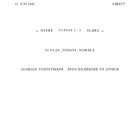
12. JUNI 2026
8 BRETT
← NYERE
ELDRE →
UI.PAGE 2 / 5
UI.PLAY_TODAYS_WORDLE
GLOBALE STATISTIKKER
·
ÅPEN KILDEKODE PÅ GITHUB