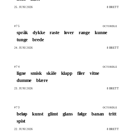
25. JUNI 2026
8 BRETT
#75
OCTORDLE
språk
dykke
raste
lover
range
kunne
tunge
brede
24. JUNI 2026
8 BRETT
#74
OCTORDLE
ligne
smisk
skåle
klapp
filer
vitne
dumme
blære
23. JUNI 2026
8 BRETT
#73
OCTORDLE
beløp
kunst
glimt
glans
følge
banan
tritt
spist
22. JUNI 2026
8 BRETT