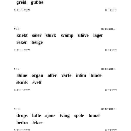
greid
gubbe
8. JULI 2026
8 BRETT
#88
OCTORDLE
knekt
søler
slurk
svamp
utøve
lager
reker
berge
7. JULI 2026
8 BRETT
#87
OCTORDLE
lønne
organ
alter
varte
intim
binde
skurk
svett
6. JULI 2026
8 BRETT
#86
OCTORDLE
drops
lufte
sjans
tving
spole
tomat
bedra
lekre
5. JULI 2026
8 BRETT