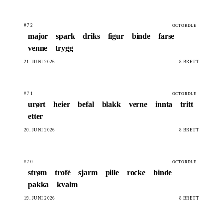
#72
OCTORDLE
major
spark
driks
figur
binde
farse
venne
trygg
21. JUNI 2026
8 BRETT
#71
OCTORDLE
urørt
heier
befal
blakk
verne
innta
tritt
etter
20. JUNI 2026
8 BRETT
#70
OCTORDLE
strøm
trofé
sjarm
pille
rocke
binde
pakka
kvalm
19. JUNI 2026
8 BRETT