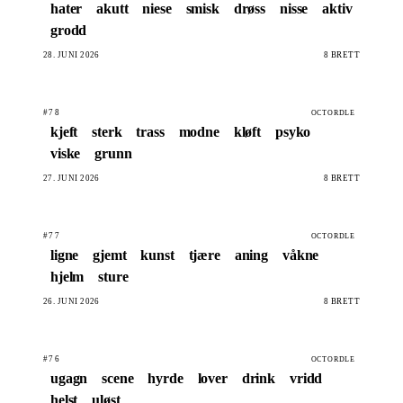
hater
akutt
niese
smisk
drøss
nisse
aktiv
grodd
28. JUNI 2026
8 BRETT
#78
OCTORDLE
kjeft
sterk
trass
modne
kløft
psyko
viske
grunn
27. JUNI 2026
8 BRETT
#77
OCTORDLE
ligne
gjemt
kunst
tjære
aning
våkne
hjelm
sture
26. JUNI 2026
8 BRETT
#76
OCTORDLE
ugagn
scene
hyrde
lover
drink
vridd
helst
uløst