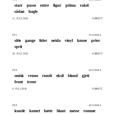
starr
pusse
entre
figur
prima
rakel
sådan
hagle
11. JULI 2026
8 BRETT
#91
OCTORDLE
sitte
gange
lider
neida
vinyl
knuse
prior
sprit
10. JULI 2026
8 BRETT
#90
OCTORDLE
smisk
venne
rundt
eksil
blund
gjett
front
trone
9. JULI 2026
8 BRETT
#89
OCTORDLE
kunde
komet
bøtte
blant
messe
romme