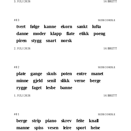
3. JULI 2026
16 BRETT
#83
SEDECORDLE
tvert
følge
kanne
ekorn
sankt
lufta
danne
moder
klapp
flate
etikk
poeng
piren
stygg
snart
norsk
2. JULI 2026
16 BRETT
#82
SEDECORDLE
plate
gange
skuls
poten
entre
manet
minne
gjeld
senil
slikk
verne
berge
rygge
faget
lesbe
banne
1. JULI 2026
16 BRETT
#81
SEDECORDLE
berge
strip
piano
skrev
feite
knall
manne
spiss
vesen
leire
sport
heise