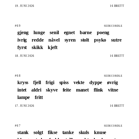
19. JUNI 2026
16 BRETT
#69
SEDECORDLE
gjeng
lunge
senil
egnet
barne
poeng
ivrig
redde
nåvel
syren
stolt
psyko
sutre
fyrst
skikk
kjeft
18. JUNI 2026
16 BRETT
#68
SEDECORDLE
kryss
fjell
frigi
spiss
vekte
dyppe
øvrig
intet
aldri
skyve
feite
manet
flink
vitne
lampe
fritt
17. JUNI 2026
16 BRETT
#67
SEDECORDLE
stank
solgt
fikse
tanke
skuls
knuse