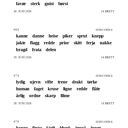
favør
sterk
gnist
børst
30. JUNI 2026
16 BRETT
#80
SEDECORDLE
kanne
danne
heise
piker
sprut
knepp
jakte
flagg
redde
prior
skitt
ferja
nakke
bragd
frata
delen
29. JUNI 2026
16 BRETT
#79
SEDECORDLE
lydig
ujevn
vifte
trene
drakt
tørke
human
faget
kruse
ligne
redde
flåte
årlig
ordne
skarp
filme
28. JUNI 2026
16 BRETT
#78
SEDECORDLE
hoppe
finne
kjeft
blunk
inngå
innen