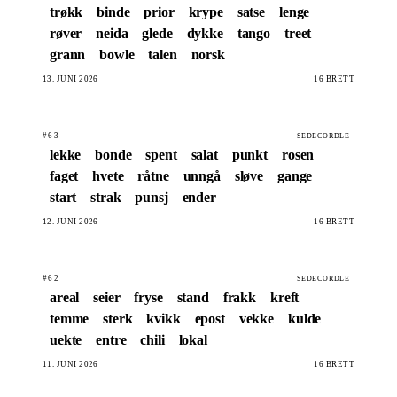
trøkk
binde
prior
krype
satse
lenge
røver
neida
glede
dykke
tango
treet
grann
bowle
talen
norsk
13. JUNI 2026
16 BRETT
#63
SEDECORDLE
lekke
bonde
spent
salat
punkt
rosen
faget
hvete
råtne
unngå
sløve
gange
start
strak
punsj
ender
12. JUNI 2026
16 BRETT
#62
SEDECORDLE
areal
seier
fryse
stand
frakk
kreft
temme
sterk
kvikk
epost
vekke
kulde
uekte
entre
chili
lokal
11. JUNI 2026
16 BRETT