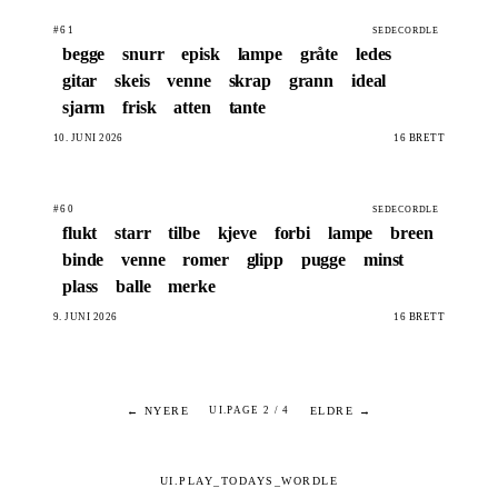
#61
SEDECORDLE
begge
snurr
episk
lampe
gråte
ledes
gitar
skeis
venne
skrap
grann
ideal
sjarm
frisk
atten
tante
10. JUNI 2026
16 BRETT
#60
SEDECORDLE
flukt
starr
tilbe
kjeve
forbi
lampe
breen
binde
venne
romer
glipp
pugge
minst
plass
balle
merke
9. JUNI 2026
16 BRETT
← NYERE
ELDRE →
UI.PAGE 2 / 4
UI.PLAY_TODAYS_WORDLE