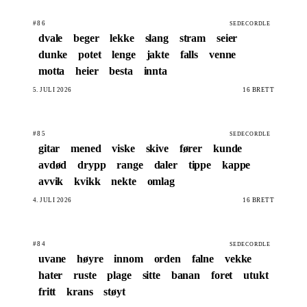
#86
SEDECORDLE
dvale
beger
lekke
slang
stram
seier
dunke
potet
lenge
jakte
falls
venne
motta
heier
besta
innta
5. JULI 2026
16 BRETT
#85
SEDECORDLE
gitar
mened
viske
skive
fører
kunde
avdød
drypp
range
daler
tippe
kappe
avvik
kvikk
nekte
omlag
4. JULI 2026
16 BRETT
#84
SEDECORDLE
uvane
høyre
innom
orden
falne
vekke
hater
ruste
plage
sitte
banan
foret
utukt
fritt
krans
støyt