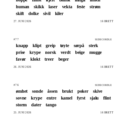
human
skikk
laser
vekta
feste
strøm
skift
dolke
sivil
kiler
27. JUNI 2026
16 BRETT
#77
SEDECORDLE
knapp
klipt
greip
tøyte
sørpå
sterk
prise
krype
norsk
verdt
beige
mugge
favør
klokt
treer
beger
26. JUNI 2026
16 BRETT
#76
SEDECORDLE
ømhet
sonde
åssen
brukt
poker
skive
sovne
krype
entre
kamel
fyrst
sjalu
flint
storm
dater
tango
25. JUNI 2026
16 BRETT