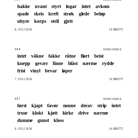
hakke
uvant
styrt
lugar
intet
avkom
spade
skeis
kreft
strøk
glede
beløp
uhyre
korps
stell
gjett
8. JULI 2026
16 BRETT
#88
SEDECORDLE
intet
våkne
fakke
råtne
flørt
beist
knepp
gevær
finne
blåst
nærme
rydde
frist
vinyl
bevar
løper
7. JULI 2026
16 BRETT
#87
SEDECORDLE
først
kjapt
favør
nonne
derav
strip
intet
truse
klokt
kjøtt
kirke
drive
nærme
dumme
gunst
kloss
6. JULI 2026
16 BRETT