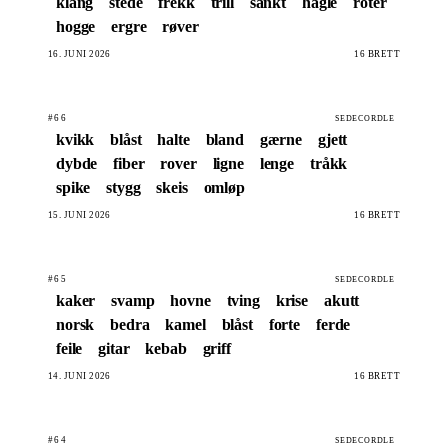
klang
stede
frekk
trill
sankt
hagle
roter
hogge
ergre
røver
16. JUNI 2026
16 BRETT
#66
SEDECORDLE
kvikk
blåst
halte
bland
gærne
gjett
dybde
fiber
rover
ligne
lenge
tråkk
spike
stygg
skeis
omløp
15. JUNI 2026
16 BRETT
#65
SEDECORDLE
kaker
svamp
hovne
tving
krise
akutt
norsk
bedra
kamel
blåst
forte
ferde
feile
gitar
kebab
griff
14. JUNI 2026
16 BRETT
#64
SEDECORDLE