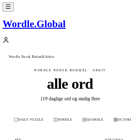
Wordle
.
Global
Wordle Norsk Bokmål
/
Arkiv
WORDLE NORSK BOKMÅL · ARKIV
alle ord
119
daglige ord og stadig flere
DAILY PUZZLE
DORDLE
QUORDLE
OCTORDLE
#89
SEDECORDLE