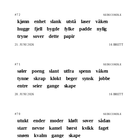
#72
SEDECORDLE
kjønn
enhet
slank
utstå
laser
våken
hugge
fjell
bygde
fylke
padde
nylig
tryne
sover
dette
papir
21. JUNI 2026
16 BRETT
#71
SEDECORDLE
søler
poeng
slant
utfra
spenn
våken
tynne
skrap
klokt
beger
synsk
jobbe
entre
seier
gange
skape
20. JUNI 2026
16 BRETT
#70
SEDECORDLE
utukt
ender
moder
kløft
sover
sådan
starr
nevne
kamel
børst
kvikk
faget
snøen
kvalm
gange
skape