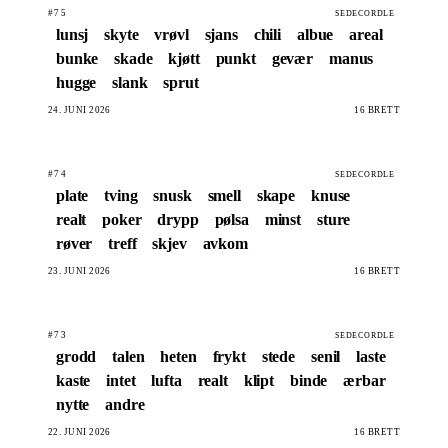
#75
SEDECORDLE
lunsj
skyte
vrøvl
sjans
chili
albue
areal
bunke
skade
kjøtt
punkt
gevær
manus
hugge
slank
sprut
24. JUNI 2026
16 BRETT
#74
SEDECORDLE
plate
tving
snusk
smell
skape
knuse
realt
poker
drypp
pølsa
minst
sture
røver
treff
skjev
avkom
23. JUNI 2026
16 BRETT
#73
SEDECORDLE
grodd
talen
heten
frykt
stede
senil
laste
kaste
intet
lufta
realt
klipt
binde
ærbar
nytte
andre
22. JUNI 2026
16 BRETT