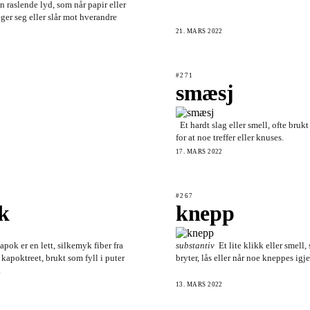
en raslende lyd, som når papir eller
er seg eller slår mot hverandre
21. MARS 2022
#271
smæsj
Et hardt slag eller smell, ofte bruk
for at noe treffer eller knuses.
17. MARS 2022
#267
k
knepp
apok er en lett, silkemyk fiber fra
substantiv
Et lite klikk eller smell,
 kapoktreet, brukt som fyll i puter
bryter, lås eller når noe kneppes igje
.
13. MARS 2022