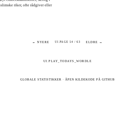
slimske riker, ofte rådgiver eller
← NYERE
ELDRE →
UI.PAGE 54 / 63
UI.PLAY_TODAYS_WORDLE
GLOBALE STATISTIKKER
·
ÅPEN KILDEKODE PÅ GITHUB