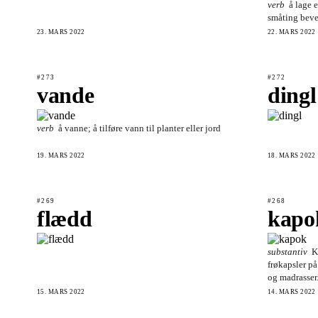
verb
å lage 
småting beveg
23. MARS 2022
22. MARS 2022
#273
#272
vande
dingl
verb
å vanne; å tilføre vann til planter eller jord
19. MARS 2022
18. MARS 2022
#269
#268
flædd
kapo
substantiv
K
frøkapsler på
og madrasser
15. MARS 2022
14. MARS 2022