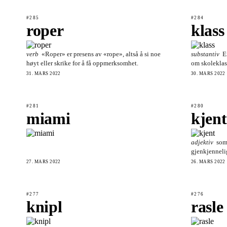
#285
#284
roper
klass
verb
«Roper» er presens av «rope», altså å si noe
substantiv
E
høyt eller skrike for å få oppmerksomhet.
om skoleklass
31. MARS 2022
30. MARS 2022
#281
#280
miami
kjent
adjektiv
som
gjenkjennelig
27. MARS 2022
26. MARS 2022
#277
#276
knipl
rasle