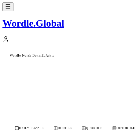
Wordle
.
Global
Wordle Norsk Bokmål
/
Arkiv
DAILY PUZZLE
DORDLE
QUORDLE
OCTORDLE