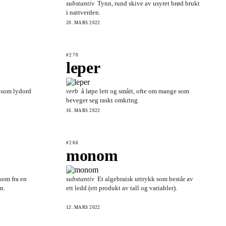
substantiv
Tynn, rund skive av usyret brød brukt
i nattverden.
20. MARS 2022
#270
leper
t som lydord
verb
å løpe lett og smått, ofte om mange som
beveger seg raskt omkring
16. MARS 2022
#266
monom
 som fra en
substantiv
Et algebraisk uttrykk som består av
n.
ett ledd (ett produkt av tall og variabler).
12. MARS 2022