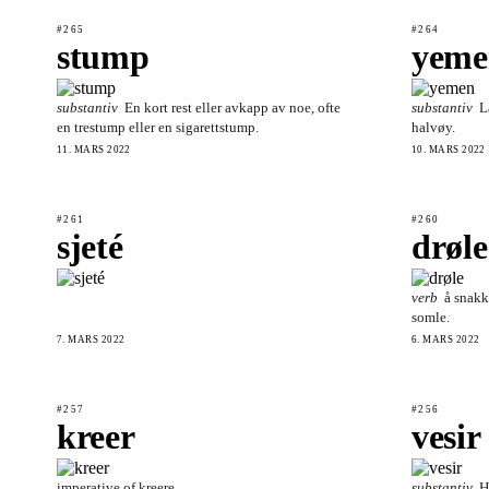
#265
#264
stump
yeme
substantiv
En kort rest eller avkapp av noe, ofte
substantiv
L
en trestump eller en sigarettstump.
halvøy.
11. MARS 2022
10. MARS 2022
#261
#260
sjeté
drøle
verb
å snakk
somle.
7. MARS 2022
6. MARS 2022
#257
#256
kreer
vesir
imperative of kreere
substantiv
H