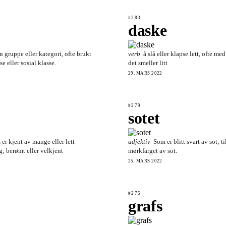
#283
daske
n gruppe eller kategori, ofte brukt
verb
å slå eller klapse lett, ofte med
e eller sosial klasse.
det smeller litt
29. MARS 2022
#279
sotet
 er kjent av mange eller lett
adjektiv
Som er blitt svart av sot; ti
; berømt eller velkjent
mørkfarget av sot.
25. MARS 2022
#275
grafs