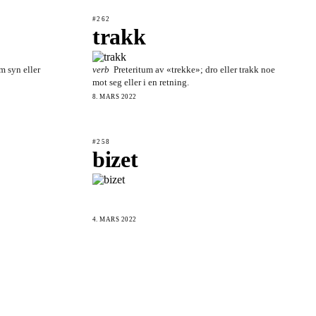
#262
trakk
om syn eller
verb
Preteritum av «trekke»; dro eller trakk noe
mot seg eller i en retning.
8. MARS 2022
#258
bizet
4. MARS 2022