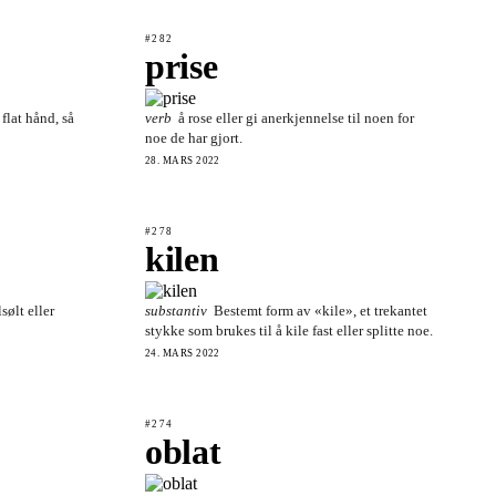
#282
prise
 flat hånd, så
verb
å rose eller gi anerkjennelse til noen for
noe de har gjort.
28. MARS 2022
#278
kilen
lsølt eller
substantiv
Bestemt form av «kile», et trekantet
stykke som brukes til å kile fast eller splitte noe.
24. MARS 2022
#274
oblat