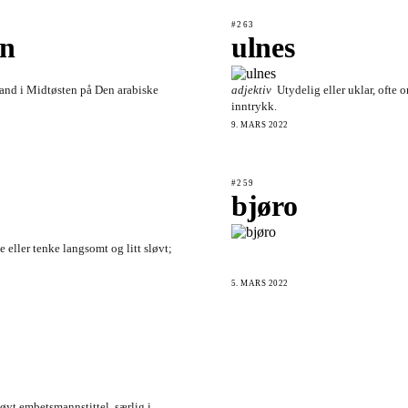
#263
n
ulnes
and i Midtøsten på Den arabiske
adjektiv
Utydelig eller uklar, ofte 
inntrykk.
9. MARS 2022
#259
bjøro
e eller tenke langsomt og litt sløvt;
5. MARS 2022
øyt embetsmannstittel, særlig i